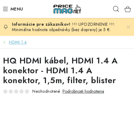
Prejsť
Hľad
na
obsah
!!! UPOZORNENIE !!!:
BATÉRIE
Minimálna hodnota objednávky (bez dopravy) je 5 €.
AUDIO - VIDEO
HDMI 1.4
AUTO HI-FI
HQ HDMI kábel, HDMI 1.4 A
konektor - HDMI 1.4 A
AUTOMOBIL
konektor, 1,5m, filter, blister
DOMÁCNOSŤ
Neohodnotené
Podrobnosti hodnotenia
ELEKTROINŠTALAČNÝ MATERIÁL
FOTOVOLTAIKA