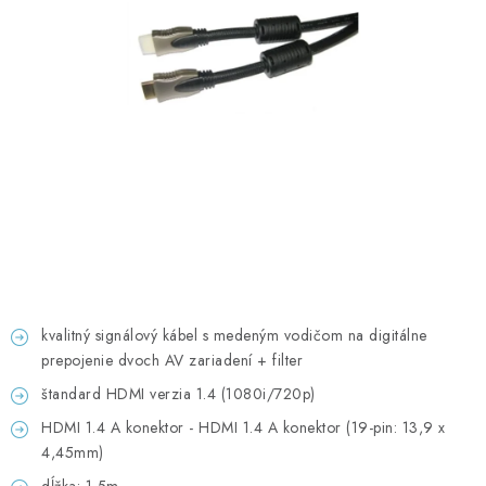
GADGETY, DARČEKY
KÁBLE A KONEKTORY
OSVETLENIE
PC A NOTEBOOKY
TELEFÓNY, TABLETY, GSM
NEZARADENÉ
kvalitný signálový kábel s medeným vodičom na digitálne
KONTAKTY
prepojenie dvoch AV zariadení + filter
štandard HDMI verzia 1.4 (1080i/720p)
Kontakty
Doprava a platba
Časté otázky
HDMI 1.4 A konektor - HDMI 1.4 A konektor (19-pin: 13,9 x
4,45mm)