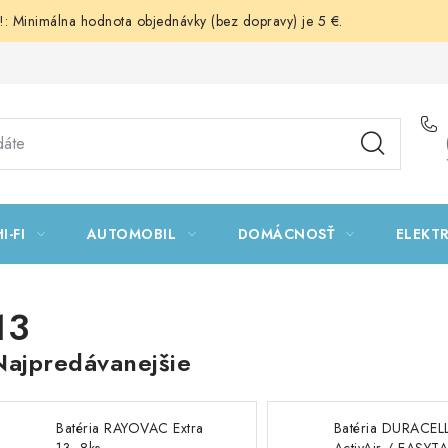
 Minimálna hodnota objednávky (bez dopravy) je 5 €.
I-FI
AUTOMOBIL
DOMÁCNOSŤ
ELEKT
13
Najpredávanejšie
Batéria RAYOVAC Extra
Batéria DURACEL