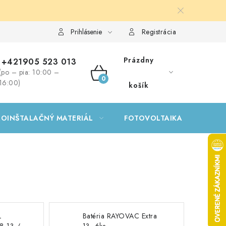
Prihlásenie
Registrácia
Prázdny
+421905 523 013
(po – pia: 10:00 –
NÁKUPNÝ
16:00)
košík
KOŠÍK
ROINŠTALAČNÝ MATERIÁL
FOTOVOLTAIKA
GA
L
Batéria RAYOVAC Extra