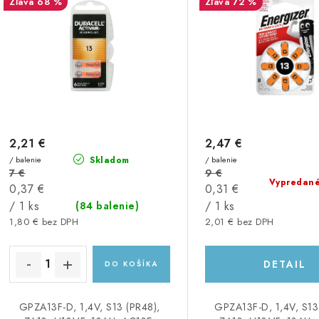
s
68 %
72 %
e
p
p
r
r
o
o
d
d
u
2,21 €
2,47 €
u
/ balenie
Skladom
/ balenie
k
k
7 €
9 €
Vypredan
Jednotková
Jednotková
0,37 €
0,31 €
t
cena:
cena:
/ 1 ks
/ 1 ks
(84 balenie)
o
1,80 € bez DPH
2,01 € bez DPH
o
v
v
DETAIL
DO KOŠÍKA
GPZA13F-D, 1,4V, S13 (PR48),
GPZA13F-D, 1,4V, S13