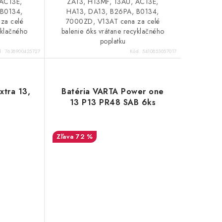
 AC13E,
ZA13, H13MF, 13AU, AC13E,
 B0134,
HA13, DA13, B26PA, B0134,
za celé
7000ZD, V13AT cena za celé
yklačného
balenie 6ks vrátane recyklačného
poplatku
d:
7638900425727
Kód:
5410853057017
xtra 13,
Batéria VARTA Power one
13 P13 PR48 SAB 6ks
72 %