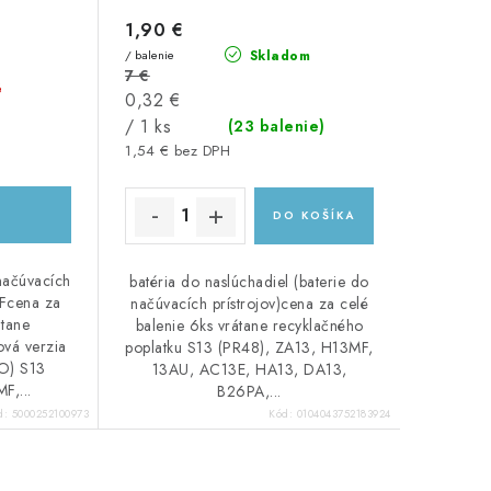
1,90 €
/ balenie
Skladom
7 €
é
Jednotková
0,32 €
cena:
/ 1 ks
(23 balenie)
1,54 € bez DPH
DO KOŠÍKA
(načúvacích
batéria do naslúchadiel (baterie do
MFcena za
načúvacích prístrojov)cena za celé
átane
balenie 6ks vrátane recyklačného
ová verzia
poplatku S13 (PR48), ZA13, H13MF,
CO) S13
13AU, AC13E, HA13, DA13,
F,...
B26PA,...
d:
5000252100973
Kód:
0104043752183924