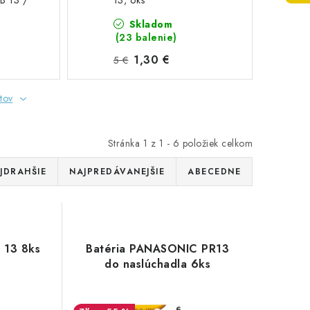
AB 13 /
13, 6ks
Skladom
(23 balenie)
1,30 €
5 €
tov
Stránka
1
z
1
-
6
položiek celkom
JDRAHŠIE
NAJPREDÁVANEJŠIE
ABECEDNE
 13 8ks
Batéria PANASONIC PR13
do naslúchadla 6ks