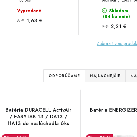
13, 8ks
ActivAir / EASYT
DA13 / HA13 do
Vypredané
Skladom
naslúchadla 6ks
(84 balenie)
1,63 €
6 €
2,21 €
7 €
Zobraziť viac produk
R
ODPORÚČAME
NAJLACNEJŠIE
NA
a
V
d
ý
e
Batéria DURACELL ActivAir
Batéria ENERGIZER
p
/ EASYTAB 13 / DA13 /
n
HA13 do naslúchadla 6ks
i