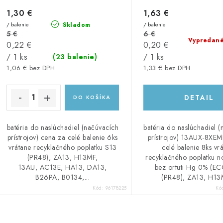
1,30 €
1,63 €
/ balenie
Skladom
/ balenie
5 €
6 €
Vypredan
Jednotková
Jednotková
0,22 €
0,20 €
cena:
cena:
/ 1 ks
/ 1 ks
(23 balenie)
1,06 € bez DPH
1,33 € bez DPH
DETAIL
DO KOŠÍKA
batéria do naslúchadiel (načúvacích
batéria do naslúchadiel 
prístrojov) cena za celé balenie 6ks
prístrojov) 13AUX-8XE
vrátane recyklačného poplatku S13
celé balenie 8ks vr
(PR48), ZA13, H13MF,
recyklačného poplatku n
13AU, AC13E, HA13, DA13,
bez ortuti Hg 0% (E
B26PA, B0134,...
(PR48), ZA13, H13M
Kód:
96178225
Kó