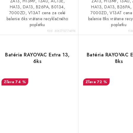
ZA13, H13MF, 13AU, AC13E,
ZA13, H13MF, 13AU,
HA13, DA13, B26PA, B0134,
HA13, DA13, B26PA,
7000ZD, V13AT cena za celé
7000ZD, V13AT cena 
balenie 6ks vrátane recyklačného
balenie 8ks vrátane rec
poplatku
poplatku
Kód:
4043752174694
Kó
Batéria RAYOVAC Extra 13,
Batéria RAYOVAC E
6ks
8ks
74 %
72 %