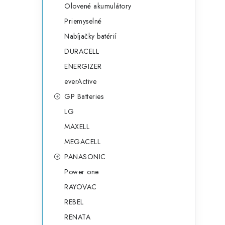
Olovené akumulátory
Priemyselné
Nabíjačky batérií
DURACELL
ENERGIZER
everActive
GP Batteries
LG
MAXELL
t
MEGACELL
PANASONIC
Power one
RAYOVAC
REBEL
RENATA