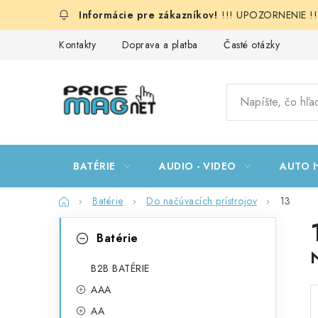
Prejsť
!!! UPOZORNENIE !!!:
na
obsah
Kontakty
Doprava a platba
Časté otázky
BATÉRIE
AUDIO - VIDEO
AUTO H
Domov
Batérie
Do načúvacích prístrojov
13
B
K
Preskočiť
Batérie
kategórie
a
o
t
B2B BATÉRIE
č
AAA
e
n
AA