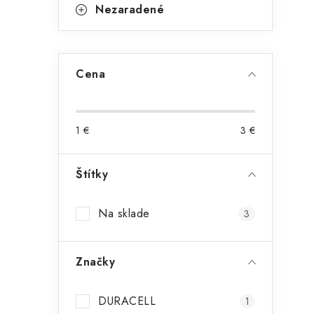
Nezaradené
l
Cena
1
€
3
€
i
Štítky
Na sklade
3
r
Značky
DURACELL
1