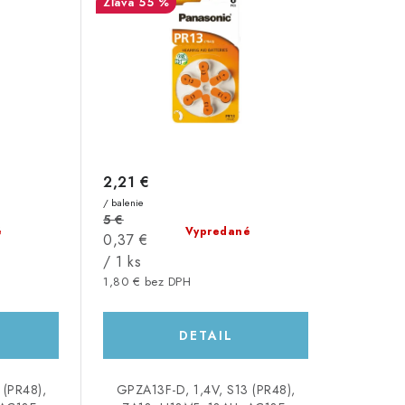
55 %
2,21 €
/ balenie
5 €
é
Vypredané
Jednotková
0,37 €
cena:
/ 1 ks
1,80 € bez DPH
DETAIL
 (PR48),
GPZA13F-D, 1,4V, S13 (PR48),