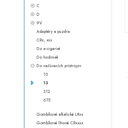
g
ý
C
ó
D
p
r
9V
a
i
Adaptéry a puzdra
e
n
CRx, xxx
e
Do e-cigariet
Do hodiniek
l
Do načúvacích prístrojov
10
13
312
675
Gombíkové alkalické LRxx
i
Gombíkové lítiové CRxxxx