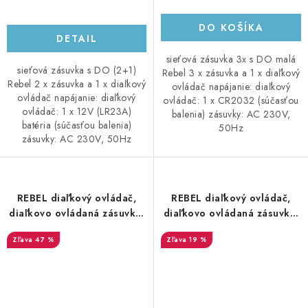
DO KOŠÍKA
DETAIL
sieťová zásuvka 3x s DO malá
sieťová zásuvka s DO (2+1)
Rebel 3 x zásuvka a 1 x diaľkový
Rebel 2 x zásuvka a 1 x diaľkový
ovládač napájanie: diaľkový
ovládač napájanie: diaľkový
ovládač: 1 x CR2032 (súčasťou
ovládač: 1 x 12V (LR23A)
balenia) zásuvky: AC 230V,
batéria (súčasťou balenia)
50Hz
zásuvky: AC 230V, 50Hz
REBEL diaľkový ovládač,
REBEL diaľkový ovládač,
diaľkovo ovládaná zásuvka,
diaľkovo ovládaná zásuvka,
1 zásuvka (IP44), 1 ovládač
1 zásuvka, 1 ovládač biely
47 %
19 %