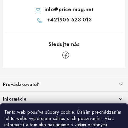
i
s
info
@
price-mag.net
u
+421905 523 013
Z
á
Prevádzkovateľ
p
ä
Benjamín Janiska BEN
Informácie
Malinová 49
t
955 01 TOPOĽČANY
i
Kontakty
Tento web používa súbory cookie. Ďalším prechádzaním
e
tohto webu vyjadrujete súhlas s ich používaním. Viac
IČO: 34670602
Facebook
Doprava a platba
informácií a tom ako nakladáme s vašimi osobnými
DIČ: 1020448297