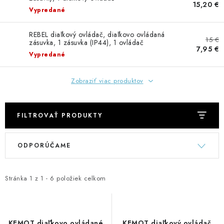
GADGETY, DARČEKY
15,20 €
Vypredané
KÁBLE A KONEKTORY
REBEL diaľkový ovládač, diaľkovo ovládaná
15 €
zásuvka, 1 zásuvka (IP44), 1 ovládač
7,95 €
OSVETLENIE
Vypredané
PC A NOTEBOOKY
Zobraziť viac produktov
TELEFÓNY, TABLETY, GSM
FILTROVAŤ PRODUKTY
NEZARADENÉ
V
R
ODPORÚČAME
ý
a
KONTAKTY
p
d
i
e
Stránka
1
z
1
-
6
položiek celkom
Kontakty
Doprava a platba
Časté otázky
s
n
p
i
r
e
KEMOT diaľkovo ovládané
KEMOT diaľkový ovládač,