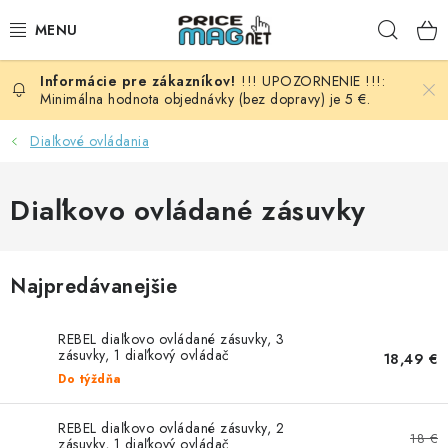
Prejsť
Hľad
na
obsah
!!! UPOZORNENIE !!!:
BATÉRIE
Minimálna hodnota objednávky (bez dopravy) je 5 €.
AUDIO - VIDEO
Diaľkové ovládania
AUTO HI-FI
Diaľkovo ovládané zásuvky
AUTOMOBIL
Najpredávanejšie
DOMÁCNOSŤ
REBEL diaľkovo ovládané zásuvky, 3
ELEKTROINŠTALAČNÝ MATERIÁL
zásuvky, 1 diaľkový ovládač
18,49 €
Do týždňa
FOTOVOLTAIKA
REBEL diaľkovo ovládané zásuvky, 2
18 €
zásuvky, 1 diaľkový ovládač