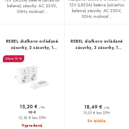
12V (LR23A) batéria (súčasťou
balenia) zásuvky: AC 230V,
balenia) zásuvky: AC 230V,
50Hz možnosť...
50Hz možnosť...
REBEL diaľkovo ovládané
REBEL diaľkovo ovládané
zásuvky, 2 zásuvky, 1
zásuvky, 3 zásuvky, 1
diaľkový ovládač
diaľkový ovládač
15 %
15,20 €
18,49 €
/ ks
/ ks
18 €
15,03 € bez DPH
12,36 € bez DPH
Do týždňa
Vypredané