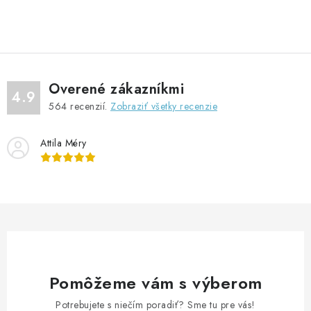
O
v
l
á
d
Overené zákazníkmi
a
4.9
564
recenzií.
Zobraziť všetky recenzie
c
i
Attila Méry
e
p
r
v
k
y
v
ý
Pomôžeme vám s výberom
p
Potrebujete s niečím poradiť? Sme tu pre vás!