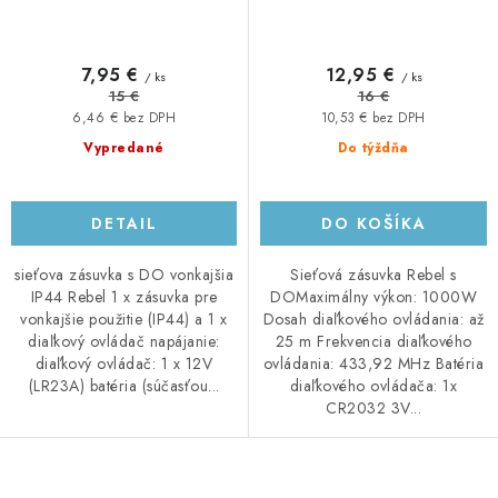
7,95 €
12,95 €
/ ks
/ ks
15 €
16 €
6,46 € bez DPH
10,53 € bez DPH
Vypredané
Do týždňa
DETAIL
DO KOŠÍKA
sieťova zásuvka s DO vonkajšia
Sieťová zásuvka Rebel s
IP44 Rebel 1 x zásuvka pre
DOMaximálny výkon: 1000W
vonkajšie použitie (IP44) a 1 x
Dosah diaľkového ovládania: až
diaľkový ovládač napájanie:
25 m Frekvencia diaľkového
diaľkový ovládač: 1 x 12V
ovládania: 433,92 MHz Batéria
(LR23A) batéria (súčasťou...
diaľkového ovládača: 1x
CR2032 3V...