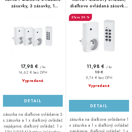
o
p
zásuvky, 3 zásuvky, 1
diaľkovo ovládaná zásuvka,
diaľkový ovládač
1 zásuvka, 1 ovládač biely
d
r
20 %
u
o
k
d
t
u
o
k
v
t
o
17,98 €
11,98 €
/ ks
/ ks
v
15 €
14,62 € bez DPH
9,74 € bez DPH
Vypredané
Vypredané
DETAIL
DETAIL
zásuvka na diaľkove ovládanie 3
zásuvka na diaľkove ovládanie 1
x zásuvka a 1 x diaľkový ovládač
x zásuvka a 1 x diaľkový ovládač
napájanie: diaľkový ovládač: 1 x
napájanie: diaľkový ovládač: 1 x
12V (LR23A) batéria (súčasťou