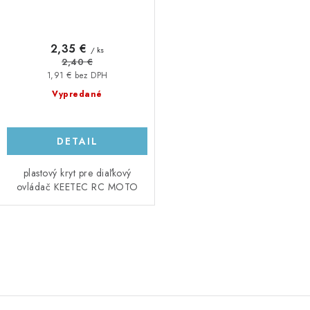
2,35 €
/ ks
2,40 €
1,91 € bez DPH
Vypredané
DETAIL
plastový kryt pre diaľkový
ovládač KEETEC RC MOTO
O
v
l
á