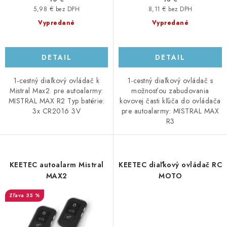
v
5,98 € bez DPH
8,11 € bez DPH
Vypredané
Vypredané
DETAIL
DETAIL
1-cestný diaľkový ovládač k
1-cestný diaľkový ovládač s
Mistral Max2. pre autoalarmy:
možnosťou zabudovania
MISTRAL MAX R2 Typ batérie:
kovovej časti kľúča do ovládača
3x CR2016 3V
pre autoalarmy: MISTRAL MAX
R3
KEETEC autoalarm Mistral
KEETEC diaľkový ovládač RC
MAX2
MOTO
35 %