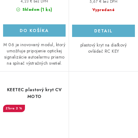
4,23 € bez DPH
5,67 € bez DPH
(1 ks)
Skladom
Vypredané
DO KOŠÍKA
DETAIL
M 06 je inovovaný modul, ktorý
plastový kryt na diaľkový
umožňuje pripojenie optickej
ovládač RC KEY
signalizácie autoalarmu priamo
na spínač výstražných svetiel.
KEETEC plastový kryt CV
MOTO
2 %