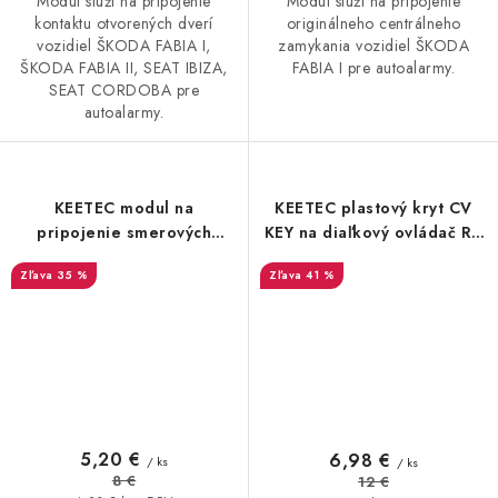
Modul slúži na pripojenie
Modul slúži na pripojenie
kontaktu otvorených dverí
originálneho centrálneho
vozidiel ŠKODA FABIA I,
zamykania vozidiel ŠKODA
ŠKODA FABIA II, SEAT IBIZA,
FABIA I pre autoalarmy.
SEAT CORDOBA pre
autoalarmy.
KEETEC modul na
KEETEC plastový kryt CV
pripojenie smerových
KEY na diaľkový ovládač RC
svetiel M 06
KEY
35 %
41 %
5,20 €
6,98 €
/ ks
/ ks
8 €
12 €