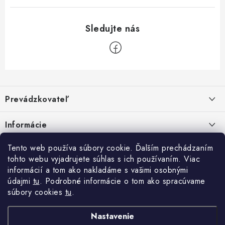
Z
á
Prevádzkovateľ
p
ä
Benjamín Janiska BEN
Informácie
Malinová 49
t
955 01 TOPOĽČANY
i
Kontakty
Tento web používa súbory cookie. Ďalším prechádzaním
e
tohto webu vyjadrujete súhlas s ich používaním. Viac
IČO: 34670602
Facebook
Doprava a platba
informácií a tom ako nakladáme s vašimi osobnými
DIČ: 1020448297
údajmi
tu
. Podrobné informácie o tom ako spracúvame
IČ DPH: SK1020448297
Obchodné podmienky
súbory cookies
tu
.
TEL: +421905 523 013
Ochrana osobných údajov
MAIL: mag@price-mag.net
Nastavenie
Vrátenie tovaru