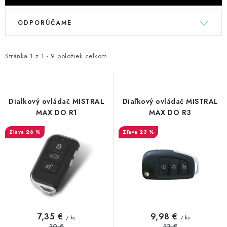
V
R
ODPORÚČAME
ý
a
p
d
i
e
Stránka
1
z
1
-
9
položiek celkom
s
n
p
i
r
e
Diaľkový ovládač MISTRAL
Diaľkový ovládač MISTRAL
o
p
MAX DO R1
MAX DO R3
d
r
26 %
23 %
u
o
k
d
t
u
o
k
v
t
o
7,35 €
9,98 €
/ ks
/ ks
10 €
13 €