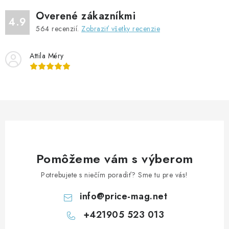
d
Overené zákazníkmi
a
4.9
564
recenzií.
Zobraziť všetky recenzie
c
i
Attila Méry
e
p
r
v
k
y
v
ý
Pomôžeme vám s výberom
p
Potrebujete s niečím poradiť? Sme tu pre vás!
i
s
info
@
price-mag.net
u
+421905 523 013