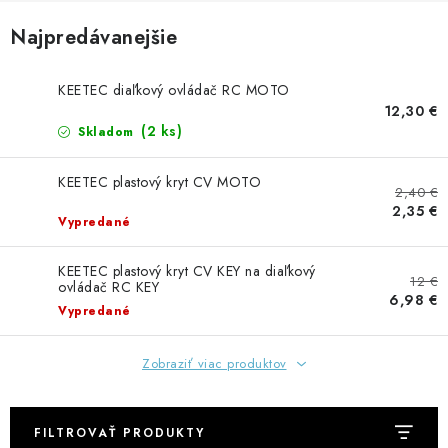
GADGETY, DARČEKY
Najpredávanejšie
KÁBLE A KONEKTORY
KEETEC diaľkový ovládač RC MOTO
OSVETLENIE
12,30 €
(2 ks)
Skladom
PC A NOTEBOOKY
KEETEC plastový kryt CV MOTO
2,40 €
TELEFÓNY, TABLETY, GSM
2,35 €
Vypredané
NEZARADENÉ
KEETEC plastový kryt CV KEY na diaľkový
12 €
ovládač RC KEY
6,98 €
Vypredané
KONTAKTY
Zobraziť viac produktov
Kontakty
Doprava a platba
Časté otázky
FILTROVAŤ PRODUKTY