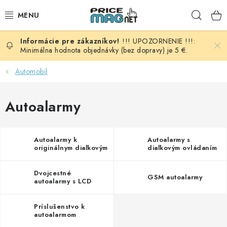
Prejsť
Hľad
na
obsah
!!! UPOZORNENIE !!!:
BATÉRIE
Minimálna hodnota objednávky (bez dopravy) je 5 €.
AUDIO - VIDEO
Automobil
AUTO HI-FI
Autoalarmy
AUTOMOBIL
Autoalarmy k
Autoalarmy s
originálnym diaľkovým
diaľkovým ovládaním
DOMÁCNOSŤ
ovládačom vozidla
Dvojcestné
ELEKTROINŠTALAČNÝ MATERIÁL
GSM autoalarmy
autoalarmy s LCD
pagerom
FOTOVOLTAIKA
Príslušenstvo k
autoalarmom