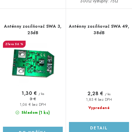
300Ω výstupný: 75Ω
Anténny zosilňovač SWA 3,
Anténny zosilňovač SWA 49,
25dB
38dB
56 %
1,30 €
2,28 €
/ ks
/ ks
3 €
1,85 € bez DPH
1,06 € bez DPH
Vypredané
(1 ks)
Skladom
DETAIL