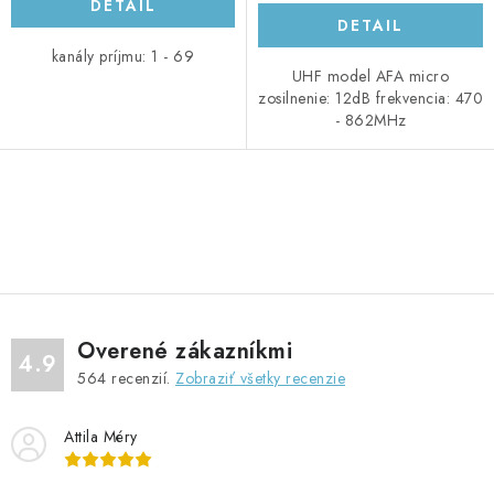
DETAIL
DETAIL
kanály príjmu: 1 - 69
UHF model AFA micro
zosilnenie: 12dB frekvencia: 470
- 862MHz
O
v
l
á
d
Overené zákazníkmi
a
4.9
564
recenzií.
Zobraziť všetky recenzie
c
i
Attila Méry
e
p