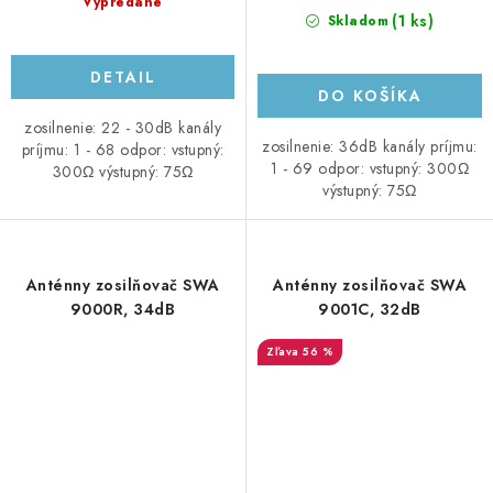
Vypredané
(1 ks)
Skladom
DETAIL
DO KOŠÍKA
zosilnenie: 22 - 30dB kanály
zosilnenie: 36dB kanály príjmu:
príjmu: 1 - 68 odpor: vstupný:
1 - 69 odpor: vstupný: 300Ω
300Ω výstupný: 75Ω
výstupný: 75Ω
Anténny zosilňovač SWA
Anténny zosilňovač SWA
9000R, 34dB
9001C, 32dB
56 %