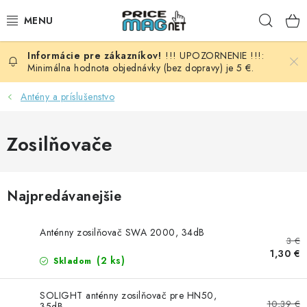
Prejsť
Hľad
na
obsah
!!! UPOZORNENIE !!!:
BATÉRIE
Minimálna hodnota objednávky (bez dopravy) je 5 €.
AUDIO - VIDEO
Antény a príslušenstvo
AUTO HI-FI
Zosilňovače
AUTOMOBIL
Najpredávanejšie
DOMÁCNOSŤ
Anténny zosilňovač SWA 2000, 34dB
ELEKTROINŠTALAČNÝ MATERIÁL
3 €
1,30 €
(2 ks)
Skladom
FOTOVOLTAIKA
SOLIGHT anténny zosilňovač pre HN50,
10,39 €
35dB