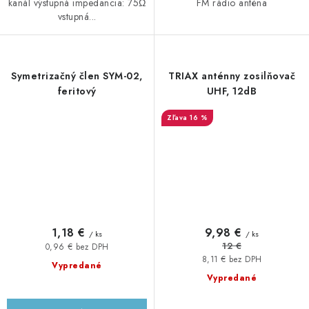
kanál výstupná impedancia: 75Ω
FM rádio anténa
vstupná...
Symetrizačný člen SYM-02,
TRIAX anténny zosilňovač
feritový
UHF, 12dB
16 %
1,18 €
9,98 €
/ ks
/ ks
12 €
0,96 € bez DPH
8,11 € bez DPH
Vypredané
Vypredané