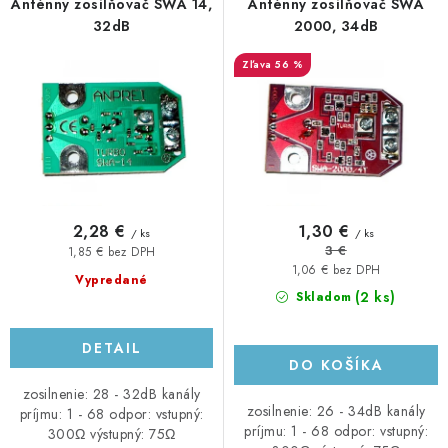
r
e
Anténny zosilňovač SWA 14,
Anténny zosilňovač SWA
o
p
32dB
2000, 34dB
d
r
56 %
u
o
k
d
t
u
o
k
v
t
o
2,28 €
1,30 €
/ ks
/ ks
v
3 €
1,85 € bez DPH
1,06 € bez DPH
Vypredané
(2 ks)
Skladom
DETAIL
DO KOŠÍKA
zosilnenie: 28 - 32dB kanály
zosilnenie: 26 - 34dB kanály
príjmu: 1 - 68 odpor: vstupný:
príjmu: 1 - 68 odpor: vstupný:
300Ω výstupný: 75Ω