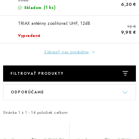
GADGETY, DARČEKY
6,30 €
(1 ks)
Skladom
KÁBLE A KONEKTORY
TRIAX anténny zosilňovač UHF, 12dB
12 €
9,98 €
OSVETLENIE
Vypredané
PC A NOTEBOOKY
Zobraziť viac produktov
TELEFÓNY, TABLETY, GSM
FILTROVAŤ PRODUKTY
NEZARADENÉ
V
R
ODPORÚČAME
ý
a
KONTAKTY
p
d
i
e
Stránka
1
z
1
-
14
položiek celkom
Kontakty
Doprava a platba
Časté otázky
s
n
p
i