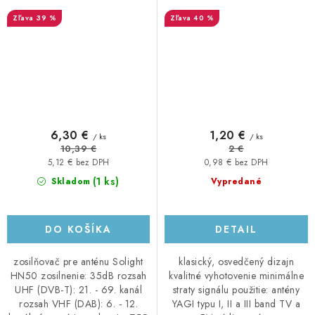
39 %
40 %
6,30 €
1,20 €
/ ks
/ ks
10,39 €
2 €
5,12 € bez DPH
0,98 € bez DPH
(1 ks)
Skladom
Vypredané
DO KOŠÍKA
DETAIL
zosilňovač pre anténu Solight
klasický, osvedčený dizajn
HN50 zosilnenie: 35dB rozsah
kvalitné vyhotovenie minimálne
UHF (DVB-T): 21. - 69. kanál
straty signálu použitie: antény
rozsah VHF (DAB): 6. - 12.
YAGI typu I, II a III band TV a