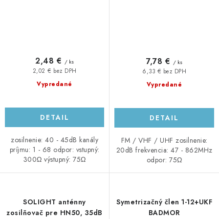
2,48 €
7,78 €
/ ks
/ ks
2,02 € bez DPH
6,33 € bez DPH
Vypredané
Vypredané
DETAIL
DETAIL
zosilnenie: 40 - 45dB kanály
FM / VHF / UHF zosilnenie:
príjmu: 1 - 68 odpor: vstupný:
20dB frekvencia: 47 - 862MHz
300Ω výstupný: 75Ω
odpor: 75Ω
SOLIGHT anténny
Symetrizačný člen 1-12+UKF
zosilňovač pre HN50, 35dB
BADMOR