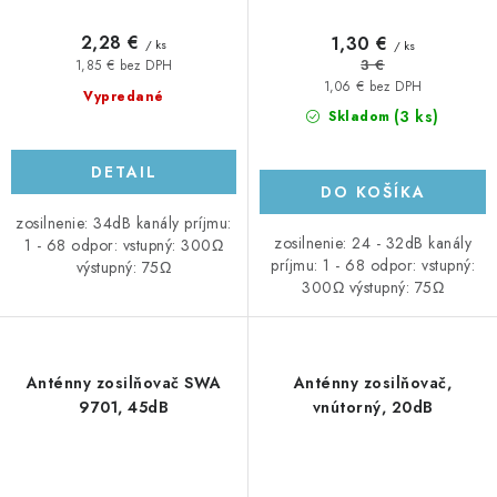
2,28 €
1,30 €
/ ks
/ ks
3 €
1,85 € bez DPH
1,06 € bez DPH
Vypredané
(3 ks)
Skladom
DETAIL
DO KOŠÍKA
zosilnenie: 34dB kanály príjmu:
zosilnenie: 24 - 32dB kanály
1 - 68 odpor: vstupný: 300Ω
príjmu: 1 - 68 odpor: vstupný:
výstupný: 75Ω
300Ω výstupný: 75Ω
Anténny zosilňovač SWA
Anténny zosilňovač,
9701, 45dB
vnútorný, 20dB