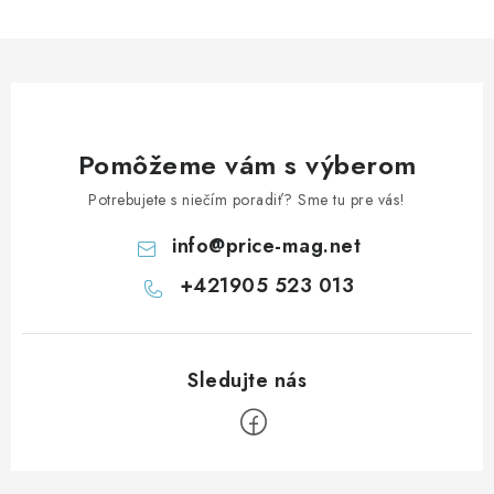
r
v
k
y
v
ý
Pomôžeme vám s výberom
p
Potrebujete s niečím poradiť? Sme tu pre vás!
i
s
info
@
price-mag.net
u
+421905 523 013
Z