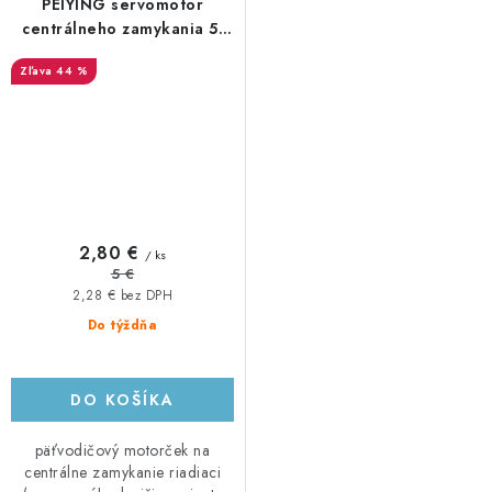
PEIYING servomotor
centrálneho zamykania 5-
vodičový s otočnou hlavicou
44 %
2,80 €
/ ks
5 €
2,28 € bez DPH
Do týždňa
DO KOŠÍKA
päťvodičový motorček na
centrálne zamykanie riadiaci