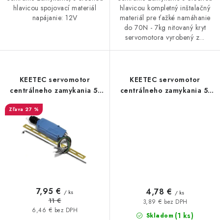
hlavicou spojovací materiál
hlavicou kompletný inštalačný
napájanie: 12V
materiál pre ťažké namáhanie
do 70N - 7kg nitovaný kryt
servomotora vyrobený z...
KEETEC servomotor
KEETEC servomotor
centrálneho zamykania 5-
centrálneho zamykania 5-
vodičový s otočnou
vodičový s otočnou
27 %
hlavicou, výtlak 10kg S 2805
hlavicou, výtlak 4kg S 2205
7,95 €
4,78 €
/ ks
/ ks
11 €
3,89 € bez DPH
6,46 € bez DPH
(1 ks)
Skladom