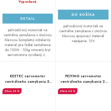
Vypredané
DO KOŠÍKA
DETAIL
päťvodičový motorček na
päťvodičový motorček na
centrálne zamykanie s otočnou
centrálne zamykanie s otočnou
hlavicou spojovací materiál
hlavicou kompletný inštalačný
napájanie: 12V
materiál pre ťažké namáhanie
do 100N - 10kg nitovaný kryt
servomotora vyrobený z...
KEETEC servomotor
PEIYING servomotor
centrálneho zamykania 5-
centrálneho zamykania 2-
vodičový s otočnou
vodičový s otočnou hlavicou
38 %
42 %
hlavicou, výtlak 7kg S 2705