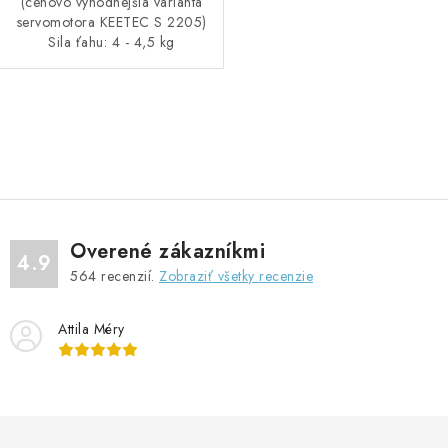
(cenovo výhodnejšia varianta
servomotora KEETEC S 2205)
Sila ťahu: 4 - 4,5 kg
O
v
l
á
d
Overené zákazníkmi
a
4.9
564
recenzií.
Zobraziť všetky recenzie
c
i
Attila Méry
e
p
r
v
k