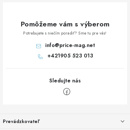
y
v
ý
Pomôžeme vám s výberom
p
Potrebujete s niečím poradiť? Sme tu pre vás!
i
s
info
@
price-mag.net
u
+421905 523 013
Z
á
Prevádzkovateľ
p