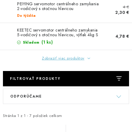
GADGETY, DARČEKY
PEIYING servomotor centrálneho zamykania
4 €
2-vodičový s otočnou hlavicou
2,30 €
KÁBLE A KONEKTORY
Do týždňa
KEETEC servomotor centrálneho zamykania
OSVETLENIE
5-vodičový s otočnou hlavicou, výtlak 4kg S
4,78 €
2205
(1 ks)
Skladom
PC A NOTEBOOKY
Zobraziť viac produktov
TELEFÓNY, TABLETY, GSM
NEZARADENÉ
FILTROVAŤ PRODUKTY
V
R
KONTAKTY
ODPORÚČAME
ý
a
p
d
Kontakty
Doprava a platba
Časté otázky
i
e
Stránka
1
z
1
-
7
položiek celkom
s
n