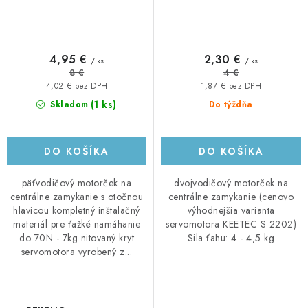
4,95 €
2,30 €
/ ks
/ ks
8 €
4 €
4,02 € bez DPH
1,87 € bez DPH
(1 ks)
Skladom
Do týždňa
DO KOŠÍKA
DO KOŠÍKA
päťvodičový motorček na
dvojvodičový motorček na
centrálne zamykanie s otočnou
centrálne zamykanie (cenovo
hlavicou kompletný inštalačný
výhodnejšia varianta
materiál pre ťažké namáhanie
servomotora KEETEC S 2202)
do 70N - 7kg nitovaný kryt
Sila ťahu: 4 - 4,5 kg
servomotora vyrobený z...