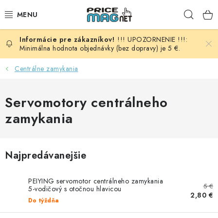
Prejsť
Hľad
na
obsah
!!! UPOZORNENIE !!!:
BATÉRIE
Minimálna hodnota objednávky (bez dopravy) je 5 €.
AUDIO - VIDEO
Centrálne zamykania
AUTO HI-FI
Servomotory centrálneho
zamykania
AUTOMOBIL
DOMÁCNOSŤ
Najpredávanejšie
ELEKTROINŠTALAČNÝ MATERIÁL
PEIYING servomotor centrálneho zamykania
5 €
5-vodičový s otočnou hlavicou
FOTOVOLTAIKA
2,80 €
Do týždňa