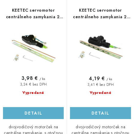
p
i
r
e
KEETEC servomotor
KEETEC servomotor
o
p
centrálneho zamykania 2-
centrálneho zamykania 2-
vodičový s otočnou
vodičový s otočnou
d
r
hlavicou, výtlak 4kg S 2202
hlavicou, výtlak 7kg S 2702
u
o
k
d
t
u
o
k
v
t
o
3,98 €
4,19 €
/ ks
/ ks
v
3,24 € bez DPH
3,41 € bez DPH
Vypredané
Vypredané
DETAIL
DETAIL
dvojvodičový motorček na
dvojvodičový motorček na
centrálne zamykanie, s otočnou
centrálne zamykanie s otočnou