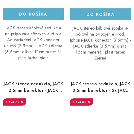
DO KOŠÍKA
DO KOŠÍKA
JACK stereo káblová redukcia
JACK stereo káblová spojka 4-
na pripojenie rôznych audio a
pólová na pripojenie iPod,
AV zariadení JACK konektor
Iphone JACK konektor (3,5mm) -
uhlový (2,5mm) - JACK zdierka
JACK zdierka (3,5mm) dĺžka:
(3,5mm) dĺžka: 12cm materiál:
16cm materiál: plast farba:
plast farba: biela
čierna
JACK stereo redukcia, JACK
JACK stereo redukcia, JACK
2,5mm konektor - JACK
3,5mm konektor - 2x JACK
3,5mm zdierka, plastová
3,5mm zdierka, plastová
70 %
50 %