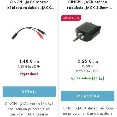
r
e
CINCH - JACK stereo
CINCH - JACK stereo
o
p
káblová redukcia, JACK
redukcia, JACK 3,5mm
3,5mm zdierka - 2 x CINCH
konektor - 2x CINCH
d
r
50 %
konektor, 20cm, plastová
zdierka, plastová
u
o
k
d
t
u
o
k
v
t
o
1,48 €
0,25 €
/ ks
/ ks
v
0,50 €
1,20 € bez DPH
0,20 € bez DPH
Vypredané
(41 ks)
Skladom
DETAIL
DO KOŠÍKA
CINCH - JACK stereo káblová
CINCH - JACK stereo redukcia
redukcia na pripojenie AV
na pripojenie rôznych audio a
zariadení JACK zdierka