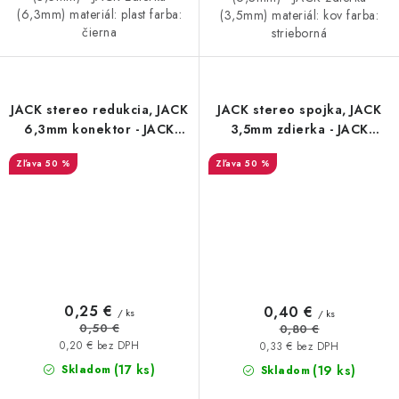
(6,3mm) materiál: plast farba:
(3,5mm) materiál: kov farba:
čierna
strieborná
JACK stereo redukcia, JACK
JACK stereo spojka, JACK
6,3mm konektor - JACK
3,5mm zdierka - JACK
3,5mm zdierka, plastová
3,5mm zdierka, plastová
50 %
50 %
0,25 €
0,40 €
/ ks
/ ks
0,50 €
0,80 €
0,20 € bez DPH
0,33 € bez DPH
(17 ks)
(19 ks)
Skladom
Skladom