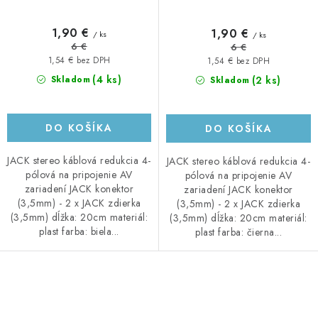
1,90 €
1,90 €
/ ks
/ ks
6 €
6 €
1,54 € bez DPH
1,54 € bez DPH
(4 ks)
(2 ks)
Skladom
Skladom
DO KOŠÍKA
DO KOŠÍKA
JACK stereo káblová redukcia 4-
JACK stereo káblová redukcia 4-
pólová na pripojenie AV
pólová na pripojenie AV
zariadení JACK konektor
zariadení JACK konektor
(3,5mm) - 2 x JACK zdierka
(3,5mm) - 2 x JACK zdierka
(3,5mm) dĺžka: 20cm materiál:
(3,5mm) dĺžka: 20cm materiál:
plast farba: biela...
plast farba: čierna...
O
v