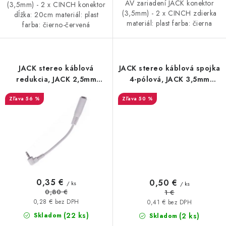
AV zariadení JACK konektor
(3,5mm) - 2 x CINCH konektor
(3,5mm) - 2 x CINCH zdierka
dĺžka: 20cm materiál: plast
materiál: plast farba: čierna
farba: čierno-červená
JACK stereo káblová
JACK stereo káblová spojka
redukcia, JACK 2,5mm
4-pólová, JACK 3,5mm
konektor uhlový - JACK
konektor - JACK 3,5mm
56 %
50 %
3,5mm zdierka 12cm,
zdierka 16cm, plastová,
plastová, biela
čierna
0,35 €
0,50 €
/ ks
/ ks
0,80 €
1 €
0,28 € bez DPH
0,41 € bez DPH
(22 ks)
(2 ks)
Skladom
Skladom