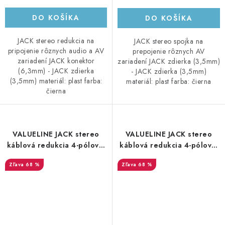
DO KOŠÍKA
DO KOŠÍKA
JACK stereo redukcia na
JACK stereo spojka na
pripojenie rôznych audio a AV
prepojenie rôznych AV
zariadení JACK konektor
zariadení JACK zdierka (3,5mm)
(6,3mm) - JACK zdierka
- JACK zdierka (3,5mm)
(3,5mm) materiál: plast farba:
materiál: plast farba: čierna
čierna
VALUELINE JACK stereo
VALUELINE JACK stereo
káblová redukcia 4-pólová,
káblová redukcia 4-pólová,
JACK 3,5mm konektor - 2x
JACK 3,5mm konektor - 2x
68 %
68 %
JACK 3,5mm zdierka 20cm,
JACK 3,5mm zdierka 20cm,
plastová, biela
plastová, čierna