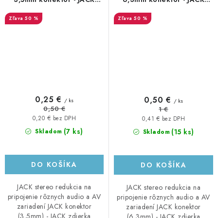
6,3mm zdierka, plastová
3,5mm zdierka, kovová
50 %
50 %
0,25 €
0,50 €
/ ks
/ ks
0,50 €
1 €
0,20 € bez DPH
0,41 € bez DPH
(7 ks)
(15 ks)
Skladom
Skladom
DO KOŠÍKA
DO KOŠÍKA
JACK stereo redukcia na
JACK stereo redukcia na
pripojenie rôznych audio a AV
pripojenie rôznych audio a AV
zariadení JACK konektor
zariadení JACK konektor
(3,5mm) - JACK zdierka
(6,3mm) - JACK zdierka