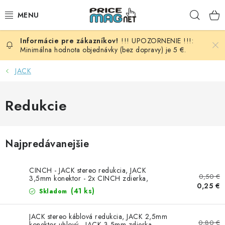
Prejsť
Hľad
na
obsah
!!! UPOZORNENIE !!!:
BATÉRIE
Minimálna hodnota objednávky (bez dopravy) je 5 €.
AUDIO - VIDEO
JACK
AUTO HI-FI
Redukcie
AUTOMOBIL
Najpredávanejšie
DOMÁCNOSŤ
CINCH - JACK stereo redukcia, JACK
ELEKTROINŠTALAČNÝ MATERIÁL
0,50 €
3,5mm konektor - 2x CINCH zdierka,
0,25 €
plastová
(41 ks)
Skladom
FOTOVOLTAIKA
JACK stereo káblová redukcia, JACK 2,5mm
0,80 €
konektor uhlový - JACK 3,5mm zdierka