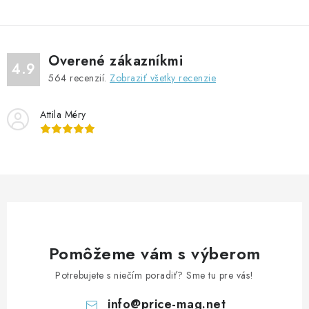
l
á
d
Overené zákazníkmi
a
4.9
564
recenzií.
Zobraziť všetky recenzie
c
i
Attila Méry
e
p
r
v
k
y
v
ý
Pomôžeme vám s výberom
p
Potrebujete s niečím poradiť? Sme tu pre vás!
i
s
info
@
price-mag.net