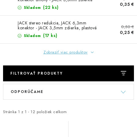
GADGETY, DARČEKY
0,35 €
12cm, plastová, biela
(22 ks)
Skladom
KÁBLE A KONEKTORY
JACK stereo redukcia, JACK 6,3mm
0,50 €
konektor - JACK 3,5mm zdierka, plastová
OSVETLENIE
0,25 €
(17 ks)
Skladom
PC A NOTEBOOKY
Zobraziť viac produktov
TELEFÓNY, TABLETY, GSM
FILTROVAŤ PRODUKTY
NEZARADENÉ
V
R
ODPORÚČAME
ý
a
KONTAKTY
p
d
i
e
Stránka
1
z
1
-
12
položiek celkom
Kontakty
Doprava a platba
Časté otázky
s
n
p
i