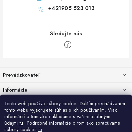
u
+421905 523 013
Z
á
Prevádzkovateľ
p
ä
Benjamín Janiska BEN
Informácie
Malinová 49
t
955 01 TOPOĽČANY
i
Kontakty
Tento web používa súbory cookie. Ďalším prechádzaním
e
tohto webu vyjadrujete súhlas s ich používaním. Viac
IČO: 34670602
Facebook
Doprava a platba
informácií a tom ako nakladáme s vašimi osobnými
DIČ: 1020448297
údajmi
tu
. Podrobné informácie o tom ako spracúvame
IČ DPH: SK1020448297
Obchodné podmienky
súbory cookies
tu
.