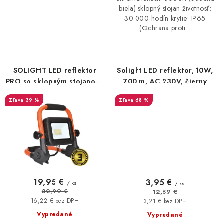
biela) sklopný stojan životnosť:
30.000 hodín krytie: IP65
(Ochrana proti...
SOLIGHT LED reflektor
Solight LED reflektor, 10W,
PRO so sklopným stojanom,
700lm, AC 230V, čierny
30W, 2550lm, 5000K, kábel
39 %
68 %
so zástrčkou, IP65
19,95 €
3,95 €
/ ks
/ ks
32,99 €
12,59 €
16,22 € bez DPH
3,21 € bez DPH
Vypredané
Vypredané