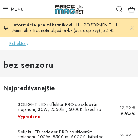
Prejsť
Hľad
na
obsah
!!! UPOZORNENIE !!!:
BATÉRIE
Minimálna hodnota objednávky (bez dopravy) je 5 €.
AUDIO - VIDEO
Reflektory
AUTO HI-FI
bez senzoru
AUTOMOBIL
Najpredávanejšie
DOMÁCNOSŤ
SOLIGHT LED reflektor PRO so sklopným
ELEKTROINŠTALAČNÝ MATERIÁL
32,99 €
stojanom, 30W, 2550lm, 5000K, kábel so
19,95 €
zástrčkou, IP65
Vypredané
FOTOVOLTAIKA
Solight LED reflektor PRO so sklopným
56,99 €
stojanom, 100W, 8500lm, 5000K, kábel so