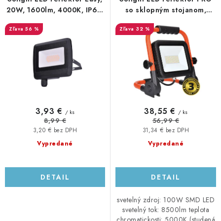
o
p
20W, 1600lm, 4000K, IP65,
so sklopným stojanom,
čierny
100W, 8500lm, 5000K,
d
r
56 %
32 %
kábel so zástrčkou, IP65
u
o
k
d
t
u
o
k
v
t
o
3,93 €
38,55 €
/ ks
/ ks
v
8,99 €
56,99 €
3,20 € bez DPH
31,34 € bez DPH
Vypredané
Vypredané
DETAIL
DETAIL
svetelný zdroj: 100W SMD LED
svetelný tok: 8500lm teplota
chromatickosti: 5000K (studená