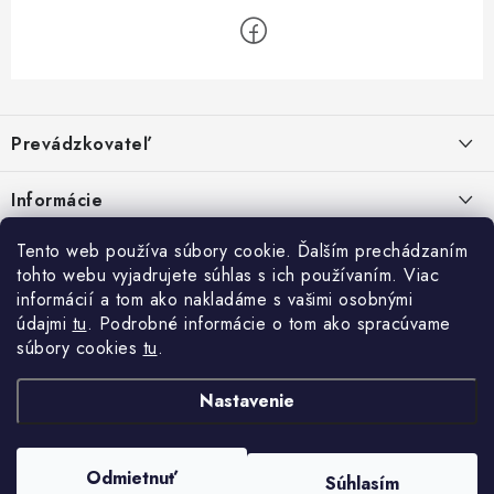
Z
á
Prevádzkovateľ
p
ä
Benjamín Janiska BEN
Informácie
Malinová 49
t
955 01 TOPOĽČANY
i
Kontakty
Tento web používa súbory cookie. Ďalším prechádzaním
e
tohto webu vyjadrujete súhlas s ich používaním. Viac
IČO: 34670602
Facebook
Doprava a platba
informácií a tom ako nakladáme s vašimi osobnými
DIČ: 1020448297
IČ DPH: SK1020448297
údajmi
tu
. Podrobné informácie o tom ako spracúvame
Obchodné podmienky
súbory cookies
tu
.
TEL: +421905 523 013
Ochrana osobných údajov
MAIL: mag@price-mag.net
Nastavenie
Vrátenie tovaru
Reklamácie
Odmietnuť
Súhlasím
Copyright 2026
price-mag.net
. Všetky práva vyhradené.