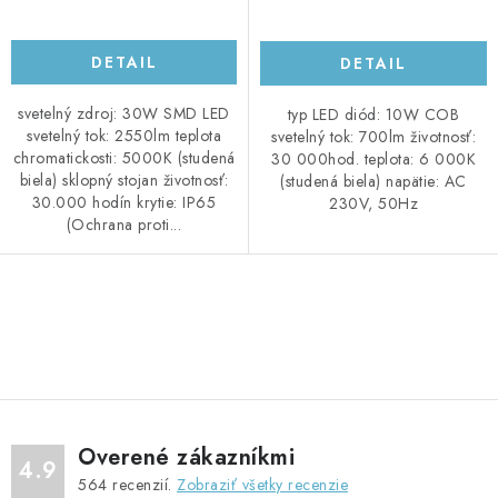
DETAIL
DETAIL
svetelný zdroj: 30W SMD LED
typ LED diód: 10W COB
svetelný tok: 2550lm teplota
svetelný tok: 700lm životnosť:
chromatickosti: 5000K (studená
30 000hod. teplota: 6 000K
biela) sklopný stojan životnosť:
(studená biela) napätie: AC
30.000 hodín krytie: IP65
230V, 50Hz
(Ochrana proti...
O
v
l
á
d
Overené zákazníkmi
a
4.9
564
recenzií.
Zobraziť všetky recenzie
c