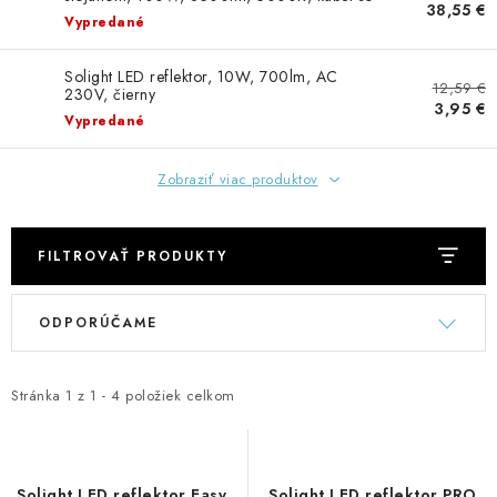
GADGETY, DARČEKY
38,55 €
zástrčkou, IP65
Vypredané
KÁBLE A KONEKTORY
Solight LED reflektor, 10W, 700lm, AC
12,59 €
230V, čierny
3,95 €
OSVETLENIE
Vypredané
PC A NOTEBOOKY
Zobraziť viac produktov
TELEFÓNY, TABLETY, GSM
FILTROVAŤ PRODUKTY
NEZARADENÉ
V
R
ODPORÚČAME
ý
a
KONTAKTY
p
d
i
e
Stránka
1
z
1
-
4
položiek celkom
Kontakty
Doprava a platba
Časté otázky
s
n
p
i
r
e
Solight LED reflektor Easy,
Solight LED reflektor PRO