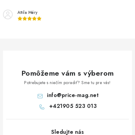
i
Attila Méry
e
p
r
v
k
y
v
ý
Pomôžeme vám s výberom
p
Potrebujete s niečím poradiť? Sme tu pre vás!
i
s
info
@
price-mag.net
u
+421905 523 013