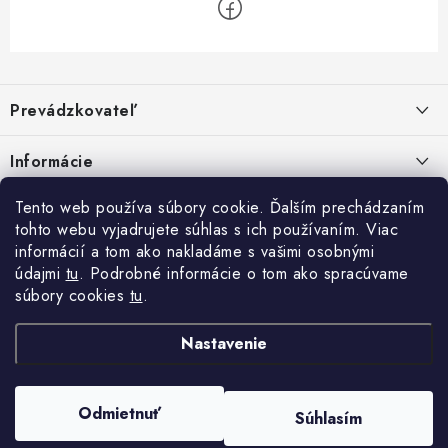
Z
á
Prevádzkovateľ
p
ä
Benjamín Janiska BEN
Informácie
Malinová 49
t
955 01 TOPOĽČANY
i
Kontakty
Tento web používa súbory cookie. Ďalším prechádzaním
e
tohto webu vyjadrujete súhlas s ich používaním. Viac
IČO: 34670602
Facebook
Doprava a platba
informácií a tom ako nakladáme s vašimi osobnými
DIČ: 1020448297
IČ DPH: SK1020448297
údajmi
tu
. Podrobné informácie o tom ako spracúvame
Obchodné podmienky
súbory cookies
tu
.
TEL: +421905 523 013
Ochrana osobných údajov
MAIL: mag@price-mag.net
Nastavenie
Vrátenie tovaru
Reklamácie
Odmietnuť
Súhlasím
Copyright 2026
price-mag.net
. Všetky práva vyhradené.
Vytvoril Shoptet
a jeho partner
WEBHUT.sk