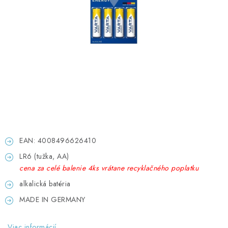
GADGETY, DARČEKY
KÁBLE A KONEKTORY
OSVETLENIE
PC A NOTEBOOKY
TELEFÓNY, TABLETY, GSM
NEZARADENÉ
EAN: 4008496626410
LR6 (tužka, AA)
KONTAKTY
cena za celé balenie 4ks vrátane recyklačného poplatku
alkalická batéria
Kontakty
Doprava a platba
Časté otázky
MADE IN GERMANY
Viac informácií