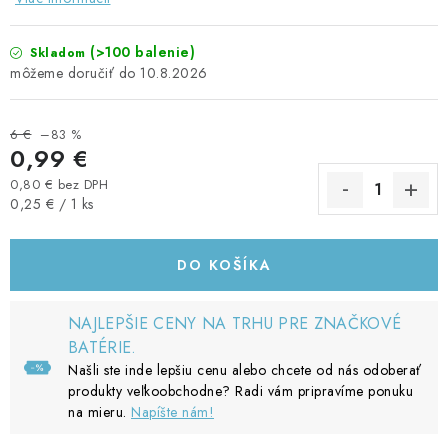
(>100 balenie)
Skladom
10.8.2026
6 €
–83 %
0,99 €
0,80 € bez DPH
Jednotková cena:
0,25 € / 1 ks
DO KOŠÍKA
NAJLEPŠIE CENY NA TRHU PRE ZNAČKOVÉ
BATÉRIE.
Našli ste inde lepšiu cenu alebo chcete od nás odoberať
produkty veľkoobchodne? Radi vám pripravíme ponuku
na mieru.
Napíšte nám!