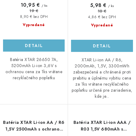
10,95 €
5,98 €
/ ks
/ ks
19 €
10 €
8,90 € bez DPH
4,86 € bez DPH
Vypredané
Vypredané
DETAIL
DETAIL
Batéria XTAR 26650 7A,
XTAR Li-ion AA / R6,
5200mAh Li-ion 3,6V s
2000mAh, 1,5V, 3300mWh
ochranou cena za 1ks vrátane
zabezpečená a chránená proti
recyklačného poplatku
prebitiu a úplnému vybitiu cena
za 1ks vrátane recyklačného
poplatku určená pre zariadenia,
kde je...
Batéria XTAR Li-ion AA / R6
Batéria XTAR Li-ion AAA /
1,5V 2500mAh s ochranou
R03 1,5V 680mAh s
4ks v púzdre
ochranou 4ks v púzdre