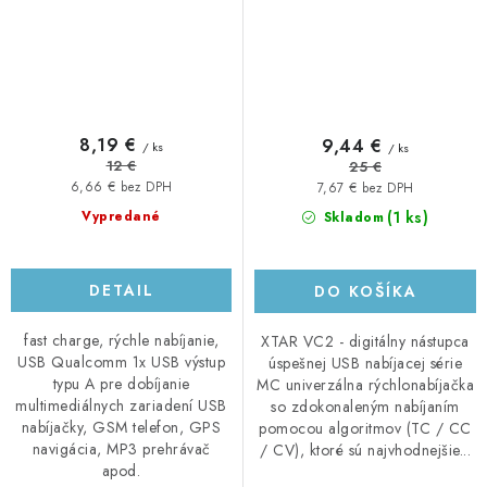
8,19 €
9,44 €
/ ks
/ ks
12 €
25 €
6,66 € bez DPH
7,67 € bez DPH
(1 ks)
Vypredané
Skladom
DETAIL
DO KOŠÍKA
fast charge, rýchle nabíjanie,
XTAR VC2 - digitálny nástupca
USB Qualcomm 1x USB výstup
úspešnej USB nabíjacej série
typu A pre dobíjanie
MC univerzálna rýchlonabíjačka
multimediálnych zariadení USB
so zdokonaleným nabíjaním
nabíjačky, GSM telefon, GPS
pomocou algoritmov (TC / CC
navigácia, MP3 prehrávač
/ CV), ktoré sú najvhodnejšie...
apod.