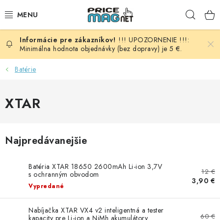
Prejsť
Hľad
na
obsah
!!! UPOZORNENIE !!!:
BATÉRIE
Minimálna hodnota objednávky (bez dopravy) je 5 €.
AUDIO - VIDEO
Batérie
AUTO HI-FI
XTAR
AUTOMOBIL
Najpredávanejšie
DOMÁCNOSŤ
Batéria XTAR 18650 2600mAh Li-ion 3,7V
ELEKTROINŠTALAČNÝ MATERIÁL
12 €
s ochranným obvodom
3,90 €
Vypredané
FOTOVOLTAIKA
Nabíjačka XTAR VX4 v2 inteligentná a tester
60 €
kapacity pre Li-ion a NiMh akumulátory