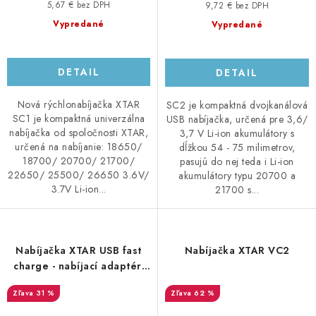
5,67 € bez DPH
9,72 € bez DPH
Vypredané
Vypredané
DETAIL
DETAIL
Nová rýchlonabíjačka XTAR
SC2 je kompaktná dvojkanálová
SC1 je kompaktná univerzálna
USB nabíjačka, určená pre 3,6/
nabíjačka od spoločnosti XTAR,
3,7 V Li-ion akumulátory s
určená na nabíjanie: 18650/
dĺžkou 54 - 75 milimetrov,
18700/ 20700/ 21700/
pasujú do nej teda i Li-ion
22650/ 25500/ 26650 3.6V/
akumulátory typu 20700 a
3.7V Li-ion...
21700 s...
Nabíjačka XTAR USB fast
Nabíjačka XTAR VC2
charge - nabíjací adaptér,
1x USB Qualcomm, 18W, AC
31 %
62 %
230V, čierny