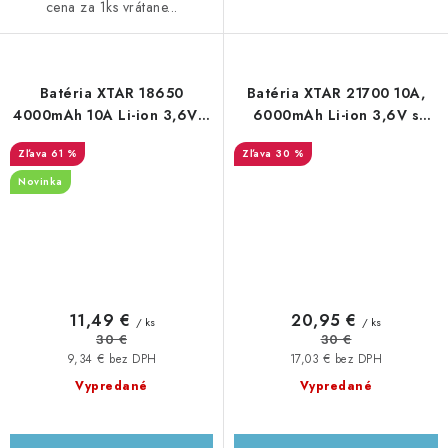
cena za 1ks vrátane...
Batéria XTAR 18650
Batéria XTAR 21700 10A,
4000mAh 10A Li-ion 3,6V s
6000mAh Li-ion 3,6V s
ochranou
ochranou
61 %
30 %
Novinka
11,49 €
20,95 €
/ ks
/ ks
30 €
30 €
9,34 € bez DPH
17,03 € bez DPH
Vypredané
Vypredané