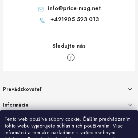
s
info
@
price-mag.net
u
+421905 523 013
Z
á
Prevádzkovateľ
p
ä
Benjamín Janiska BEN
Informácie
Malinová 49
t
955 01 TOPOĽČANY
i
Kontakty
Tento web používa súbory cookie. Ďalším prechádzaním
e
tohto webu vyjadrujete súhlas s ich používaním. Viac
IČO: 34670602
Facebook
Doprava a platba
informácií a tom ako nakladáme s vašimi osobnými
DIČ: 1020448297