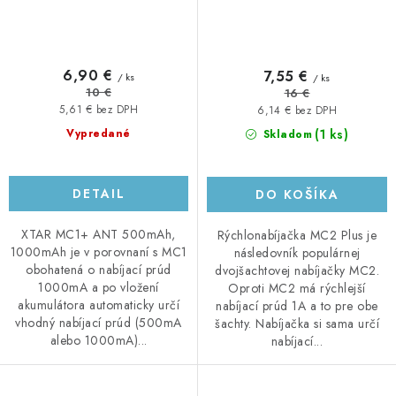
6,90 €
7,55 €
/ ks
/ ks
10 €
16 €
5,61 € bez DPH
6,14 € bez DPH
(1 ks)
Vypredané
Skladom
DETAIL
DO KOŠÍKA
XTAR MC1+ ANT 500mAh,
Rýchlonabíjačka MC2 Plus je
1000mAh je v porovnaní s MC1
následovník populárnej
obohatená o nabíjací prúd
dvojšachtovej nabíjačky MC2.
1000mA a po vložení
Oproti MC2 má rýchlejší
akumulátora automaticky určí
nabíjací prúd 1A a to pre obe
vhodný nabíjací prúd (500mA
šachty. Nabíjačka si sama určí
alebo 1000mA)...
nabíjací...