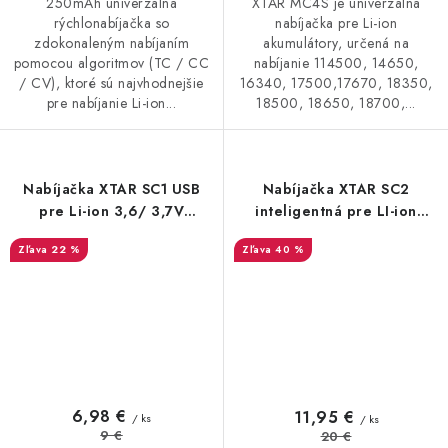
250mAh univerzálna
XTAR MC4S je univerzálna
rýchlonabíjačka so
nabíjačka pre Li-ion
zdokonaleným nabíjaním
akumulátory, určená na
pomocou algoritmov (TC / CC
nabíjanie 114500, 14650,
/ CV), ktoré sú najvhodnejšie
16340, 17500,17670, 18350,
pre nabíjanie Li-ion...
18500, 18650, 18700,...
Nabíjačka XTAR SC1 USB
Nabíjačka XTAR SC2
pre Li-ion 3,6/ 3,7V
inteligentná pre LI-ion
akumulátory
akumulátory
22 %
40 %
6,98 €
11,95 €
/ ks
/ ks
9 €
20 €