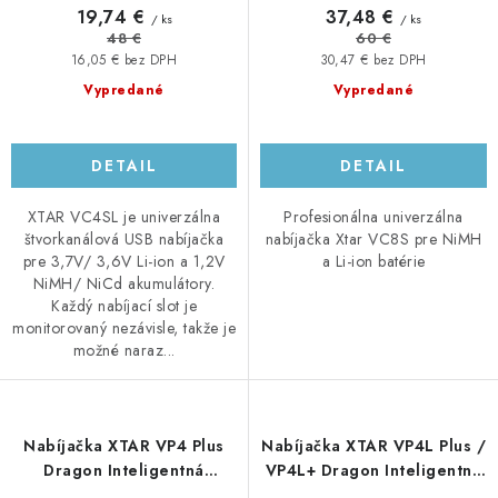
19,74 €
37,48 €
/ ks
/ ks
48 €
60 €
16,05 € bez DPH
30,47 € bez DPH
Vypredané
Vypredané
DETAIL
DETAIL
XTAR VC4SL je univerzálna
Profesionálna univerzálna
štvorkanálová USB nabíjačka
nabíjačka Xtar VC8S pre NiMH
pre 3,7V/ 3,6V Li-ion a 1,2V
a Li-ion batérie
NiMH/ NiCd akumulátory.
Každý nabíjací slot je
monitorovaný nezávisle, takže je
možné naraz...
Nabíjačka XTAR VP4 Plus
Nabíjačka XTAR VP4L Plus /
Dragon Inteligentná
VP4L+ Dragon Inteligentná
rýchlonabíjačka
rýchlonabíjačka