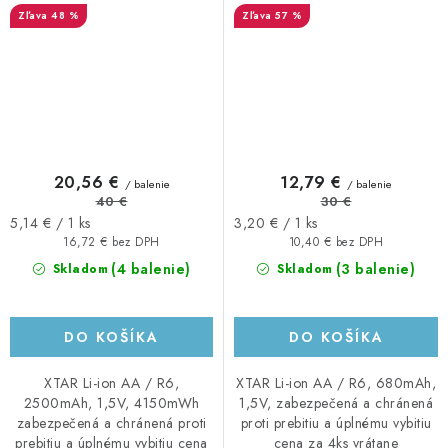
48 %
57 %
20,56 €
12,79 €
/ balenie
/ balenie
40 €
30 €
Jednotková
Jednotková
5,14 € / 1 ks
3,20 € / 1 ks
cena:
cena:
16,72 € bez DPH
10,40 € bez DPH
(4 balenie)
(3 balenie)
Skladom
Skladom
DO KOŠÍKA
DO KOŠÍKA
XTAR Li-ion AA / R6,
XTAR Li-ion AA / R6, 680mAh,
2500mAh, 1,5V, 4150mWh
1,5V, zabezpečená a chránená
zabezpečená a chránená proti
proti prebitiu a úplnému vybitiu
prebitiu a úplnému vybitiu cena
cena za 4ks vrátane