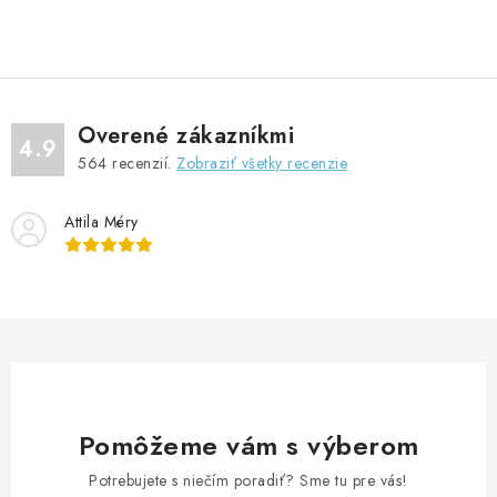
O
v
l
á
d
Overené zákazníkmi
a
4.9
564
recenzií.
Zobraziť všetky recenzie
c
i
Attila Méry
e
p
r
v
k
y
v
ý
Pomôžeme vám s výberom
p
Potrebujete s niečím poradiť? Sme tu pre vás!
i