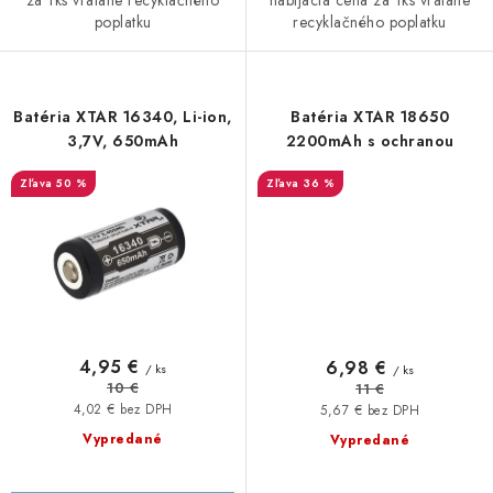
nabíjacia cena za 1ks vrátane
poplatku
recyklačného poplatku
Batéria XTAR 16340, Li-ion,
Batéria XTAR 18650
3,7V, 650mAh
2200mAh s ochranou
50 %
36 %
4,95 €
6,98 €
/ ks
/ ks
10 €
11 €
4,02 € bez DPH
5,67 € bez DPH
Vypredané
Vypredané