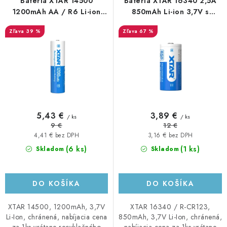
r
e
Batéria XTAR 14500
Batéria XTAR 16340 2,5A
o
p
1200mAh AA / R6 Li-ion
850mAh Li-ion 3,7V s
3,7V s ochranou
ochranou
d
r
39 %
67 %
u
o
k
d
t
u
o
k
v
t
o
5,43 €
3,89 €
/ ks
/ ks
v
9 €
12 €
4,41 € bez DPH
3,16 € bez DPH
(6 ks)
(1 ks)
Skladom
Skladom
DO KOŠÍKA
DO KOŠÍKA
XTAR 14500, 1200mAh, 3,7V
XTAR 16340 / R-CR123,
Li-Ion, chránená, nabíjacia cena
850mAh, 3,7V Li-Ion, chránená,
za 1ks vrátane recyklačného