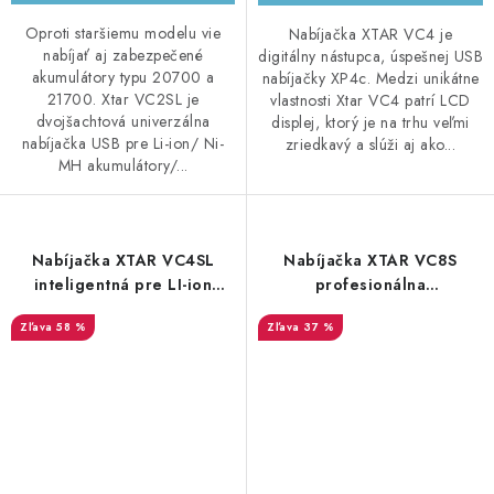
Oproti staršiemu modelu vie
Nabíjačka XTAR VC4 je
nabíjať aj zabezpečené
digitálny nástupca, úspešnej USB
akumulátory typu 20700 a
nabíjačky XP4c. Medzi unikátne
21700. Xtar VC2SL je
vlastnosti Xtar VC4 patrí LCD
dvojšachtová univerzálna
displej, ktorý je na trhu veľmi
nabíjačka USB pre Li-ion/ Ni-
zriedkavý a slúži aj ako...
MH akumulátory/...
Nabíjačka XTAR VC4SL
Nabíjačka XTAR VC8S
inteligentná pre LI-ion
profesionálna
akumulátory
osemkanálová inteligentná
58 %
37 %
USB typ C