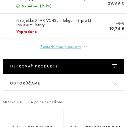
GADGETY, DARČEKY
29,99 €
(2 ks)
Skladom
KÁBLE A KONEKTORY
Nabíjačka XTAR VC4SL inteligentná pre LI-
48 €
ion akumulátory
19,74 €
OSVETLENIE
Vypredané
PC A NOTEBOOKY
Zobraziť viac produktov
TELEFÓNY, TABLETY, GSM
FILTROVAŤ PRODUKTY
NEZARADENÉ
V
R
ODPORÚČAME
ý
a
KONTAKTY
p
d
i
e
Stránka
1
z
1
-
34
položiek celkom
Kontakty
Doprava a platba
Časté otázky
s
n
p
i