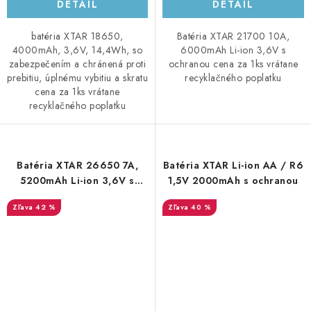
DETAIL
DETAIL
batéria XTAR 18650,
Batéria XTAR 21700 10A,
4000mAh, 3,6V, 14,4Wh, so
6000mAh Li-ion 3,6V s
zabezpečením a chránená proti
ochranou cena za 1ks vrátane
prebitiu, úplnému vybitiu a skratu
recyklačného poplatku
cena za 1ks vrátane
recyklačného poplatku
Batéria XTAR 26650 7A,
Batéria XTAR Li-ion AA / R6
5200mAh Li-ion 3,6V s
1,5V 2000mAh s ochranou
ochranou
42 %
40 %