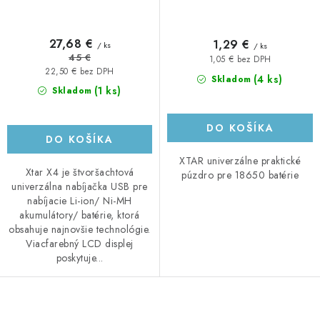
27,68 €
1,29 €
/ ks
/ ks
45 €
1,05 € bez DPH
22,50 € bez DPH
(4 ks)
Skladom
(1 ks)
Skladom
DO KOŠÍKA
DO KOŠÍKA
XTAR univerzálne praktické
Xtar X4 je štvoršachtová
púzdro pre 18650 batérie
univerzálna nabíjačka USB pre
nabíjacie Li-ion/ Ni-MH
akumulátory/ batérie, ktorá
obsahuje najnovšie technológie.
Viacfarebný LCD displej
poskytuje...