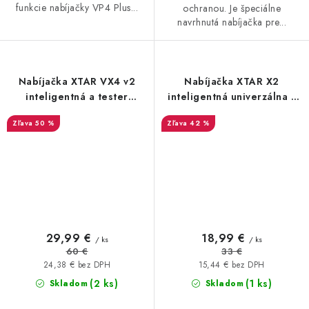
funkcie nabíjačky VP4 Plus...
ochranou. Je špeciálne
navrhnutá nabíjačka pre...
Nabíjačka XTAR VX4 v2
Nabíjačka XTAR X2
inteligentná a tester
inteligentná univerzálna s
kapacity pre Li-ion a NiMh
Micro USB vstupom
50 %
42 %
akumulátory
29,99 €
18,99 €
/ ks
/ ks
60 €
33 €
24,38 € bez DPH
15,44 € bez DPH
(2 ks)
(1 ks)
Skladom
Skladom