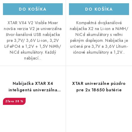
DO KOŠÍKA
DO KOŠÍKA
XTAR VX4 V2 Visible Mixer
Kompaktná dvojkanálová
novšia verzia V2 je univerzálna
nabíjačka X2 na Li-ion a NiMH/
štvor-kanálová USB nabíjačka
NiCd akumulátory s veľmi
pre 3,7V/ 3,6V Li-ion, 3,2V
pekným displejom. Nabíjačka je
LiFePO4 a 1,2V + 1,5V NiMh/
určená pre 3,7V a 3,6V Lítium-
NiCd akumulátory. Každý
iónové akumulátory a 1,2V...
nabíjací...
Nabíjačka XTAR X4
XTAR univerzálne púzdro
inteligentá univerzálna
pre 2x 18650 batérie
Micro USB/ 230V vstup,
38 %
záložný zdroj el. energie
Power bank