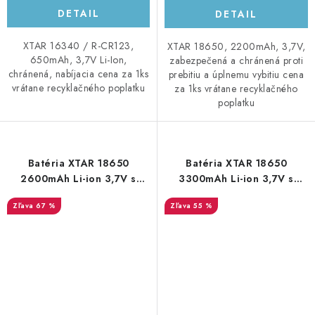
DETAIL
DETAIL
XTAR 16340 / R-CR123,
XTAR 18650, 2200mAh, 3,7V,
650mAh, 3,7V Li-Ion,
zabezpečená a chránená proti
chránená, nabíjacia cena za 1ks
prebitiu a úplnemu vybitiu cena
vrátane recyklačného poplatku
za 1ks vrátane recyklačného
poplatku
Batéria XTAR 18650
Batéria XTAR 18650
2600mAh Li-ion 3,7V s
3300mAh Li-ion 3,7V s
ochranným obvodom
ochranným obvodom
67 %
55 %