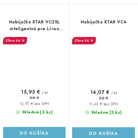
Nabíjačka XTAR VC2SL
Nabíjačka XTAR VC4
inteligentná pre LI-ion
akumulátory - záložný zdroj
46 %
56 %
Power bank
15,95 €
14,07 €
/ ks
/ ks
30 €
32 €
12,97 € bez DPH
11,44 € bez DPH
(3 ks)
(3 ks)
Skladom
Skladom
DO KOŠÍKA
DO KOŠÍKA