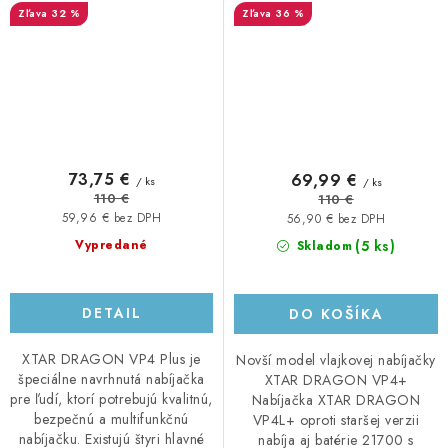
32 %
36 %
73,75 €
69,99 €
/ ks
/ ks
110 €
110 €
59,96 € bez DPH
56,90 € bez DPH
(5 ks)
Vypredané
Skladom
DETAIL
DO KOŠÍKA
XTAR DRAGON VP4 Plus je
Novší model vlajkovej nabíjačky
špeciálne navrhnutá nabíjačka
XTAR DRAGON VP4+
pre ľudí, ktorí potrebujú kvalitnú,
Nabíjačka XTAR DRAGON
bezpečnú a multifunkčnú
VP4L+ oproti staršej verzii
nabíjačku. Existujú štyri hlavné
nabíja aj batérie 21700 s