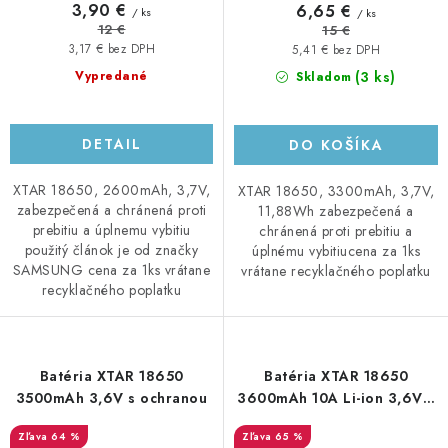
3,90 €
6,65 €
/ ks
/ ks
12 €
15 €
3,17 € bez DPH
5,41 € bez DPH
(3 ks)
Vypredané
Skladom
DETAIL
DO KOŠÍKA
XTAR 18650, 2600mAh, 3,7V,
XTAR 18650, 3300mAh, 3,7V,
zabezpečená a chránená proti
11,88Wh zabezpečená a
prebitiu a úplnemu vybitiu
chránená proti prebitiu a
použitý článok je od značky
úplnému vybitiucena za 1ks
SAMSUNG cena za 1ks vrátane
vrátane recyklačného poplatku
recyklačného poplatku
Batéria XTAR 18650
Batéria XTAR 18650
3500mAh 3,6V s ochranou
3600mAh 10A Li-ion 3,6V s
ochranou
64 %
65 %