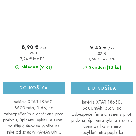
8,90 €
9,45 €
/ ks
/ ks
25 €
27 €
7,24 € bez DPH
7,68 € bez DPH
(9 ks)
(12 ks)
Skladom
Skladom
DO KOŠÍKA
DO KOŠÍKA
batéria XTAR 18650,
batéria XTAR 18650,
3500mAh, 3,6V, so
3600mAh, 3,6V, so
zabezpečením a chránená proti
zabezpečením a chránená proti
prebitiu, úplnemu vybitiu a skratu
prebitiu, úplnemu vybitiu a skratu
použitý článok sa vyrába na
cena za 1ks vrátane
linke od značky PANASONIC
recyklačného poplatku