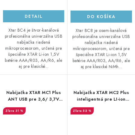
DETAIL
DO KOŠÍKA
Xtar BC4 je štvor-kanálová
Xtar BC8 je osem-kanálová
profesionálna univerzálna USB
profesionálna univerzálna USB
nabíjačka riadená
nabíjačka riadená
mikroprocesorom, určená pre
mikroprocesorom, určená pre
špeciálne XTAR Li-ion 1,5V
špeciálne XTAR Li-ion 1,5V
batérie AAA/R03, AA/R6, ale
batérie AAA/R03, AA/R6, ale
aj pre klasické...
aj pre klasické NiMh...
Nabíjačka XTAR MC1 Plus
Nabíjačka XTAR MC2 Plus
ANT USB pre 3,6/ 3,7V
inteligentná pre LI-ion
akumulátory univerzálna
akumulátory
31 %
52 %