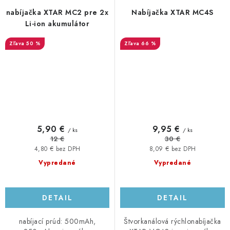
nabíjačka XTAR MC2 pre 2x
Nabíjačka XTAR MC4S
Li-ion akumulátor
50 %
66 %
5,90 €
9,95 €
/ ks
/ ks
12 €
30 €
4,80 € bez DPH
8,09 € bez DPH
Vypredané
Vypredané
DETAIL
DETAIL
nabíjací prúd: 500mAh,
Štvorkanálová rýchlonabíjačka