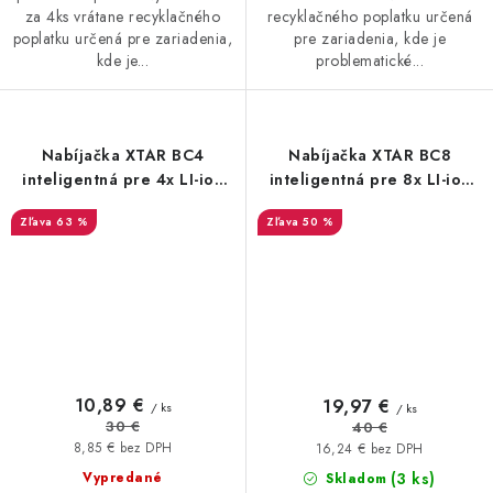
za 4ks vrátane recyklačného
recyklačného poplatku určená
poplatku určená pre zariadenia,
pre zariadenia, kde je
kde je...
problematické...
Nabíjačka XTAR BC4
Nabíjačka XTAR BC8
inteligentná pre 4x LI-ion
inteligentná pre 8x LI-ion
akumulátory 1,5V + Ni-Mh
akumulátory 1,5V + Ni-Mh
63 %
50 %
AA / AAA 1,2V
AA / AAA 1,2V
10,89 €
19,97 €
/ ks
/ ks
30 €
40 €
8,85 € bez DPH
16,24 € bez DPH
(3 ks)
Vypredané
Skladom