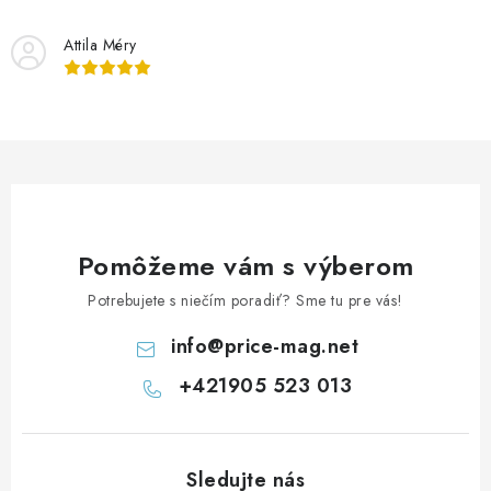
i
Attila Méry
e
p
r
v
k
y
v
ý
Pomôžeme vám s výberom
p
Potrebujete s niečím poradiť? Sme tu pre vás!
i
s
info
@
price-mag.net
u
+421905 523 013