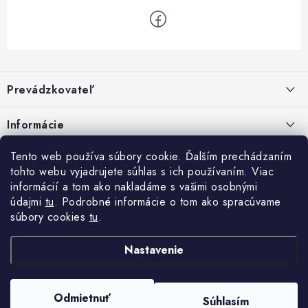
Z
á
Prevádzkovateľ
p
ä
Benjamín Janiska BEN
Informácie
Malinová 49
t
955 01 TOPOĽČANY
i
Kontakty
Tento web používa súbory cookie. Ďalším prechádzaním
e
tohto webu vyjadrujete súhlas s ich používaním. Viac
IČO: 34670602
Facebook
Doprava a platba
informácií a tom ako nakladáme s vašimi osobnými
DIČ: 1020448297
IČ DPH: SK1020448297
údajmi
tu
. Podrobné informácie o tom ako spracúvame
Obchodné podmienky
súbory cookies
tu
.
TEL: +421905 523 013
Ochrana osobných údajov
MAIL: mag@price-mag.net
Nastavenie
Vrátenie tovaru
Reklamácie
Odmietnuť
Súhlasím
Copyright 2026
price-mag.net
. Všetky práva vyhradené.