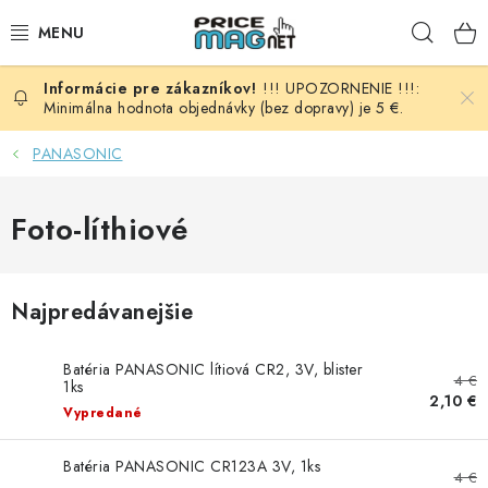
Prejsť
Hľad
na
obsah
!!! UPOZORNENIE !!!:
BATÉRIE
Minimálna hodnota objednávky (bez dopravy) je 5 €.
AUDIO - VIDEO
PANASONIC
AUTO HI-FI
Foto-líthiové
AUTOMOBIL
Najpredávanejšie
DOMÁCNOSŤ
Batéria PANASONIC lítiová CR2, 3V, blister
ELEKTROINŠTALAČNÝ MATERIÁL
4 €
1ks
2,10 €
Vypredané
FOTOVOLTAIKA
Batéria PANASONIC CR123A 3V, 1ks
4 €