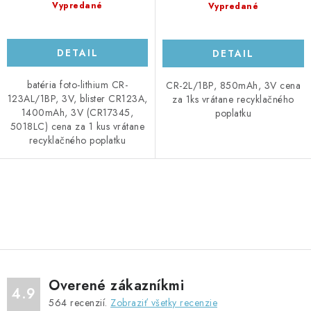
Vypredané
Vypredané
DETAIL
DETAIL
batéria foto-lithium CR-
CR-2L/1BP, 850mAh, 3V cena
123AL/1BP, 3V, blister CR123A,
za 1ks vrátane recyklačného
1400mAh, 3V (CR17345,
poplatku
5018LC) cena za 1 kus vrátane
recyklačného poplatku
O
v
l
á
d
Overené zákazníkmi
a
4.9
564
recenzií.
Zobraziť všetky recenzie
c