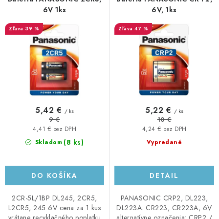
o
p
6V 1ks
6V, 1ks
d
r
39 %
47 %
u
o
k
d
t
u
o
k
v
t
o
5,42 €
5,22 €
/ ks
/ ks
v
9 €
10 €
4,41 € bez DPH
4,24 € bez DPH
(8 ks)
Skladom
Vypredané
DO KOŠÍKA
DETAIL
2CR-5L/1BP DL245, 2CR5,
PANASONIC CRP2, DL223,
L2CR5, 245 6V cena za 1 kus
DL223A. CR223, CR223A, 6V
vrátane recyklačného poplatku
alternatívne označenia: CRP2 /