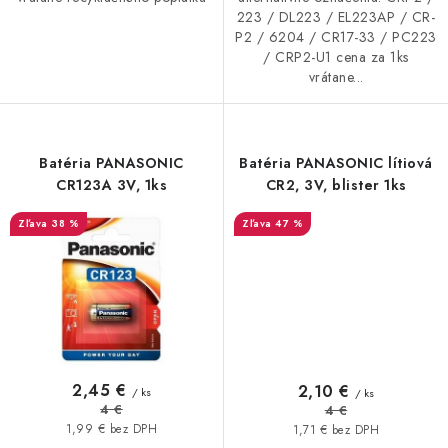
223 / DL223 / EL223AP / CR-
P2 / 6204 / CR17-33 / PC223
/ CRP2-U1 cena za 1ks
vrátane...
Batéria PANASONIC
Batéria PANASONIC lítiová
CR123A 3V, 1ks
CR2, 3V, blister 1ks
38 %
47 %
2,45 €
2,10 €
/ ks
/ ks
4 €
4 €
1,99 € bez DPH
1,71 € bez DPH