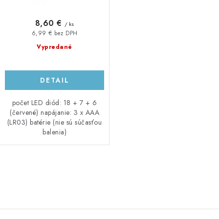
v
t
o
8,60 €
/ ks
v
6,99 € bez DPH
Vypredané
DETAIL
počet LED diód: 18 + 7 + 6
(červené) napájanie: 3 x AAA
(LR03) batérie (nie sú súčasťou
balenia)
O
v
l
á