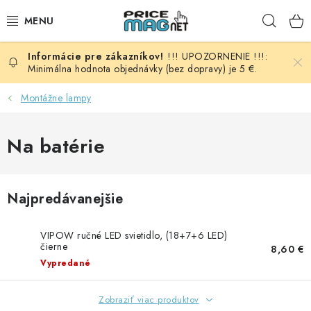
Prejsť
Hľad
na
obsah
!!! UPOZORNENIE !!!:
BATÉRIE
Minimálna hodnota objednávky (bez dopravy) je 5 €.
AUDIO - VIDEO
Montážne lampy
AUTO HI-FI
Na batérie
AUTOMOBIL
Najpredávanejšie
DOMÁCNOSŤ
VIPOW ručné LED svietidlo, (18+7+6 LED)
ELEKTROINŠTALAČNÝ MATERIÁL
čierne
8,60 €
Vypredané
FOTOVOLTAIKA
Zobraziť viac produktov