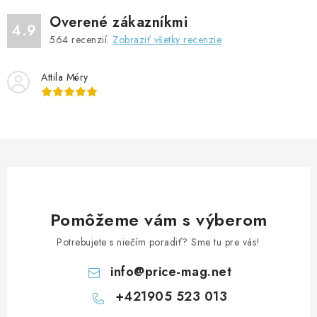
d
Overené zákazníkmi
a
4.9
564
recenzií.
Zobraziť všetky recenzie
c
i
Attila Méry
e
p
r
v
k
y
v
ý
Pomôžeme vám s výberom
p
Potrebujete s niečím poradiť? Sme tu pre vás!
i
s
info
@
price-mag.net
u
+421905 523 013