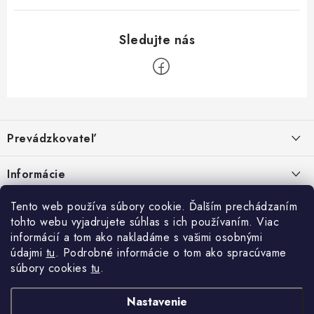
Z
á
Prevádzkovateľ
p
ä
Benjamín Janiska BEN
Informácie
Malinová 49
t
955 01 TOPOĽČANY
i
Kontakty
Tento web používa súbory cookie. Ďalším prechádzaním
e
tohto webu vyjadrujete súhlas s ich používaním. Viac
IČO: 34670602
Facebook
Doprava a platba
informácií a tom ako nakladáme s vašimi osobnými
DIČ: 1020448297
údajmi
tu
. Podrobné informácie o tom ako spracúvame
IČ DPH: SK1020448297
Obchodné podmienky
súbory cookies
tu
.
TEL: +421905 523 013
Ochrana osobných údajov
MAIL: mag@price-mag.net
Nastavenie
Vrátenie tovaru