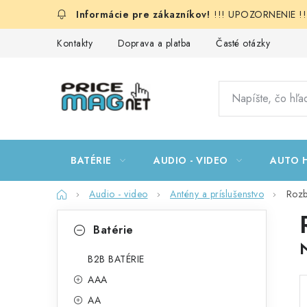
Prejsť
!!! UPOZORNENIE !!!:
na
obsah
Kontakty
Doprava a platba
Časté otázky
BATÉRIE
AUDIO - VIDEO
AUTO H
Domov
Audio - video
Antény a príslušenstvo
Rozb
B
K
Preskočiť
Batérie
kategórie
a
o
t
B2B BATÉRIE
č
AAA
e
n
AA