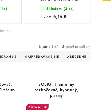
IEC
zásuvka koncová so SAT,
útlm: 3dB
7 ks)
Skladom
(3 ks)
6,16 €
8,79 €
tov
Stránka
1
z
1
-
5
položiek celkom
JDRAHŠIE
NAJPREDÁVANEJŠIE
ABECEDNE
čovač,
SOLIGHT anténny
C zásuv.
rozbočovač, hybridný,
priamy
68 %