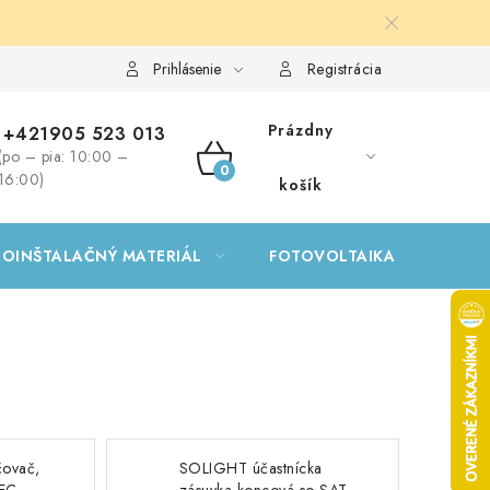
Prihlásenie
Registrácia
Prázdny
+421905 523 013
(po – pia: 10:00 –
NÁKUPNÝ
16:00)
košík
KOŠÍK
ROINŠTALAČNÝ MATERIÁL
FOTOVOLTAIKA
GA
čovač,
SOLIGHT účastnícka