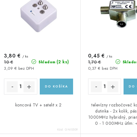
e
p
p
r
r
o
o
d
d
u
3,80 €
0,45 €
u
/ ks
/ ks
(2 ks)
10 €
1,70 €
Skladom
Sklado
k
k
3,09 € bez DPH
0,37 € bez DPH
t
DO KOŠÍKA
DO 
o
o
v
v
koncová TV + satelit x 2
televízny rozbočovač k
dutinka - 2x kolik, pá
1000MHz hybridný, pria
0 - 1 000MHz útlm: 
Kód:
GNI0509