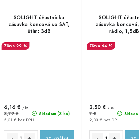
SOLIGHT účastnícka
SOLIGHT účastn
zásuvka koncová so SAT,
zásuvka koncová
útlm: 3dB
rádio, 1,5d
29 %
64 %
6,16 €
2,50 €
/ ks
/ ks
(3 ks)
8,79 €
7 €
Skladom
Sklado
5,01 € bez DPH
2,03 € bez DPH
DO KOŠÍKA
DO 