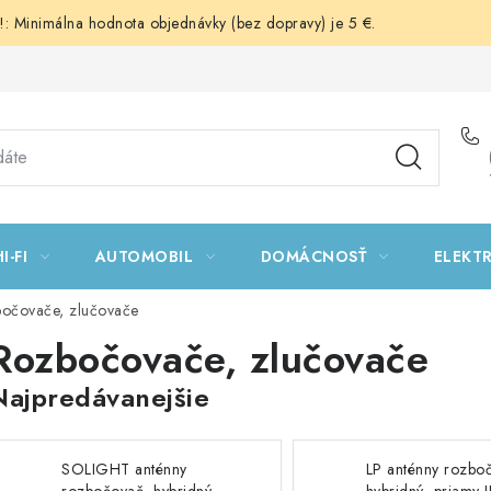
 Minimálna hodnota objednávky (bez dopravy) je 5 €.
I-FI
AUTOMOBIL
DOMÁCNOSŤ
ELEKT
očovače, zlučovače
Rozbočovače, zlučovače
Najpredávanejšie
SOLIGHT anténny
LP anténny rozbo