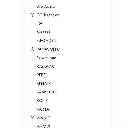
everActive
GP Batteries
LG
MAXELL
MEGACELL
PANASONIC
Power one
RAYOVAC
t
REBEL
RENATA
SAMSUNG
SONY
VARTA
VINNIC
VIPOW