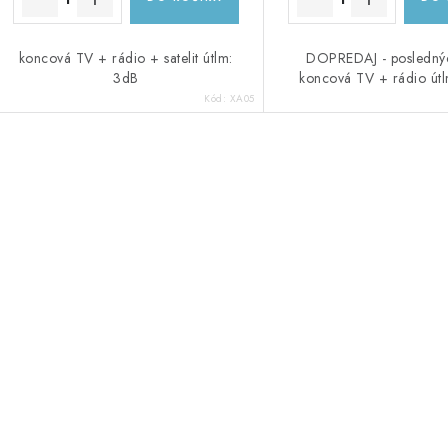
koncová TV + rádio + satelit útlm:
DOPREDAJ - poslednýc
3dB
koncová TV + rádio útl
Kód:
XA05
O
v
á
d
a
c