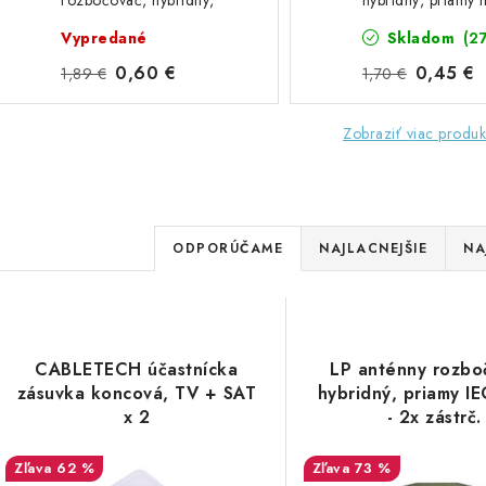
rozbočovač, hybridný,
hybridný, priamy 
priamy
zásuv. - 2x zástrč.
Vypredané
Skladom
(2
0,60 €
0,45 €
1,89 €
1,70 €
Zobraziť viac produk
R
ODPORÚČAME
NAJLACNEJŠIE
NA
a
V
d
ý
e
CABLETECH účastnícka
LP anténny rozbo
p
zásuvka koncová, TV + SAT
hybridný, priamy IE
n
x 2
- 2x zástrč.
i
s
62 %
73 %