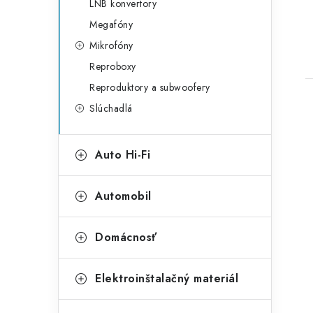
LNB konvertory
Megafóny
Mikrofóny
Reproboxy
Reproduktory a subwoofery
Slúchadlá
Auto Hi-Fi
l
Automobil
Domácnosť
Elektroinštalačný materiál
i