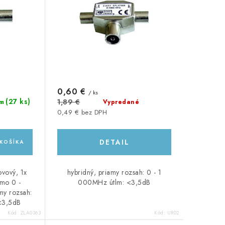
0,60 €
/ ks
(27 ks)
1,89 €
Vypredané
m
0,49 € bez DPH
DETAIL
KOŠÍKA
ovový, 1x
hybridný, priamy rozsah: 0 - 1
smo 0 -
000MHz útlm: <3,5dB
my rozsah:
<3,5dB
Kód:
ZLA0363
Kód:
UR02