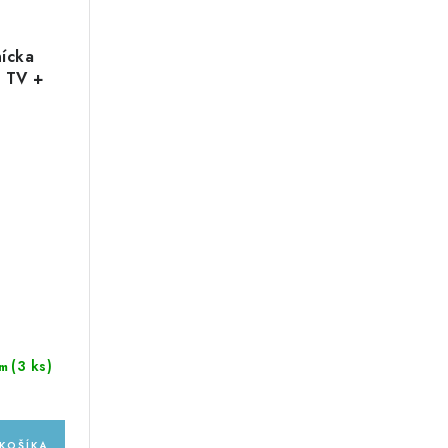
ícka
, TV +
B
(3 ks)
m
KOŠÍKA