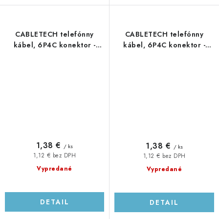
CABLETECH telefónny
CABLETECH telefónny
kábel, 6P4C konektor -
kábel, 6P4C konektor -
6P4C konektor, 7,5m, biely
6P4C konektor, 7,5m, čierny
1,38 €
1,38 €
/ ks
/ ks
1,12 € bez DPH
1,12 € bez DPH
Vypredané
Vypredané
DETAIL
DETAIL