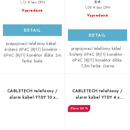
2 €
1,12 € bez DPH
1,09 € bez DPH
Vypredané
Vypredané
DETAIL
DETAIL
prepojovací telefónny kábel -
prepojovací telefónny kábel -
krútený 6P4C (RJ11) konektor -
krútený 6P4C (RJ11) konektor -
6P4C (RJ11) konektor dĺžka: 2m
6P4C (RJ11) konektor dĺžka:
farba: biela
7,5m farba: čierna
CABLETECH telefónny /
CABLETECH telefónny /
alarm kábel YTDY 10 x
alarm kábel YTDY 4 x
0,5mm - okrúhly, 100m,
0,5mm - okrúhly, 100m,
28 %
biely
biely