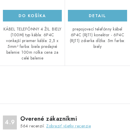
DO KOŠÍKA
DETAIL
KÁBEL TELEFÓNNY 4 ŽIL. BIELY
prepojovací telefónny kábel
(100M) typ kábla: 6P4C
6P4C (RJ11) konektor - 6P4C
vonkajší priemer kábla: 2,5 x
(RJ11) zdierka dĺžka: 5m farba:
5mm² farba: biela predajné
biely
balenie: 100m rolka cena za
celé balenie
O
v
l
á
d
Overené zákazníkmi
a
4.9
564
recenzií.
Zobraziť všetky recenzie
c