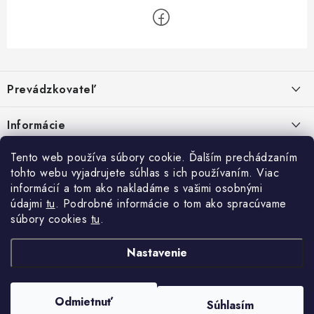
Z
á
Prevádzkovateľ
p
ä
Benjamín Janiska BEN
Informácie
Malinová 49
t
955 01 TOPOĽČANY
i
Kontakty
Tento web používa súbory cookie. Ďalším prechádzaním
e
tohto webu vyjadrujete súhlas s ich používaním. Viac
IČO: 34670602
Facebook
Doprava a platba
informácií a tom ako nakladáme s vašimi osobnými
DIČ: 1020448297
údajmi
tu
. Podrobné informácie o tom ako spracúvame
IČ DPH: SK1020448297
Obchodné podmienky
súbory cookies
tu
.
TEL: +421905 523 013
Ochrana osobných údajov
MAIL: mag@price-mag.net
Nastavenie
Vrátenie tovaru
Reklamácie
Odmietnuť
Súhlasím
Copyright 2026
price-mag.net
. Všetky práva vyhradené.