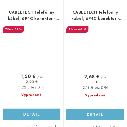
CABLETECH telefónny
CABLETECH telefónny
kábel, 6P4C konektor -
kábel, 6P4C konektor -
6P4C konektor, 15m, čierny
6P4C konektor, 20m, biely
31 %
46 %
1,50 €
2,68 €
/ ks
/ ks
2,20 €
5 €
1,22 € bez DPH
2,18 € bez DPH
Vypredané
Vypredané
DETAIL
DETAIL