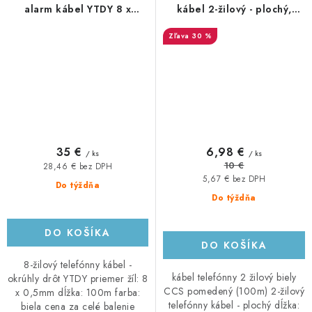
alarm kábel YTDY 8 x
kábel 2-žilový - plochý,
0,5mm - okrúhly, 100m,
100m, biely
30 %
biely
35 €
6,98 €
/ ks
/ ks
10 €
28,46 € bez DPH
5,67 € bez DPH
Do týždňa
Do týždňa
DO KOŠÍKA
DO KOŠÍKA
8-žilový telefónny kábel -
kábel telefónny 2 žilový biely
okrúhly drôt YTDY priemer žíl: 8
CCS pomedený (100m) 2-žilový
x 0,5mm dĺžka: 100m farba:
telefónny kábel - plochý dĺžka:
biela cena za celé balenie