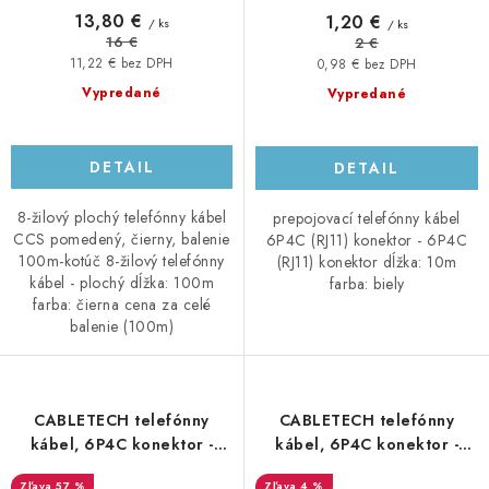
13,80 €
1,20 €
/ ks
/ ks
16 €
2 €
11,22 € bez DPH
0,98 € bez DPH
Vypredané
Vypredané
DETAIL
DETAIL
8-žilový plochý telefónny kábel
prepojovací telefónny kábel
CCS pomedený, čierny, balenie
6P4C (RJ11) konektor - 6P4C
100m-kotúč 8-žilový telefónny
(RJ11) konektor dĺžka: 10m
kábel - plochý dĺžka: 100m
farba: biely
farba: čierna cena za celé
balenie (100m)
CABLETECH telefónny
CABLETECH telefónny
kábel, 6P4C konektor -
kábel, 6P4C konektor -
6P4C konektor, 10m, čierny
6P4C konektor, 15m, biely
57 %
4 %