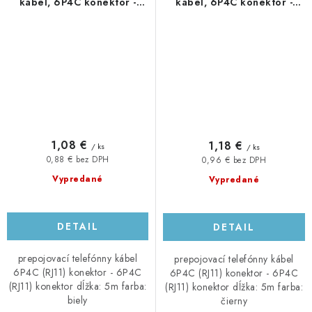
kábel, 6P4C konektor -
kábel, 6P4C konektor -
6P4C konektor, 5m, biely
6P4C konektor, 5m, čierny
1,08 €
1,18 €
/ ks
/ ks
0,88 € bez DPH
0,96 € bez DPH
Vypredané
Vypredané
DETAIL
DETAIL
prepojovací telefónny kábel
prepojovací telefónny kábel
6P4C (RJ11) konektor - 6P4C
6P4C (RJ11) konektor - 6P4C
(RJ11) konektor dĺžka: 5m farba:
(RJ11) konektor dĺžka: 5m farba:
biely
čierny