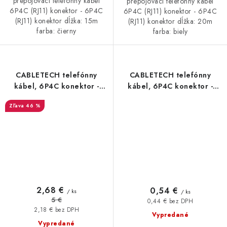
prepojovací telefónny kábel
prepojovací telefónny kábel
6P4C (RJ11) konektor - 6P4C
6P4C (RJ11) konektor - 6P4C
(RJ11) konektor dĺžka: 15m
(RJ11) konektor dĺžka: 20m
farba: čierny
farba: biely
CABLETECH telefónny
CABLETECH telefónny
kábel, 6P4C konektor -
kábel, 6P4C konektor -
6P4C konektor, 20m, biely
6P4C konektor, 2m, biely
46 %
2,68 €
0,54 €
/ ks
/ ks
5 €
0,44 € bez DPH
2,18 € bez DPH
Vypredané
Vypredané