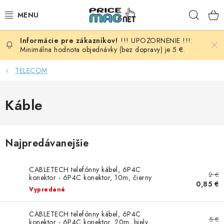
Prejsť
Hľad
na
obsah
!!! UPOZORNENIE !!!:
BATÉRIE
Minimálna hodnota objednávky (bez dopravy) je 5 €.
AUDIO - VIDEO
TELECOM
AUTO HI-FI
Káble
AUTOMOBIL
Najpredávanejšie
DOMÁCNOSŤ
CABLETECH telefónny kábel, 6P4C
ELEKTROINŠTALAČNÝ MATERIÁL
2 €
konektor - 6P4C konektor, 10m, čierny
0,85 €
Vypredané
FOTOVOLTAIKA
CABLETECH telefónny kábel, 6P4C
5 €
konektor - 6P4C konektor, 20m, biely