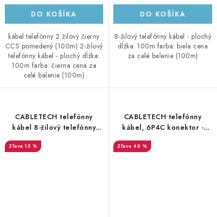
DO KOŠÍKA
DO KOŠÍKA
kábel telefónny 2 žilový čierny
8-žilový telefónny kábel - plochý
CCS pomedený (100m) 2-žilový
dĺžka: 100m farba: biela cena
telefónny kábel - plochý dĺžka:
za celé balenie (100m)
100m farba: čierna cena za
celé balenie (100m)
CABLETECH telefónny
CABLETECH telefónny
kábel 8-žilový telefónny
kábel, 6P4C konektor -
kábel - plochý, 100m, čierny
6P4C konektor, 10m, biely
13 %
40 %