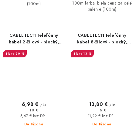
100m farba: biela cena za celé
(100m)
balenie (100m)
CABLETECH telefónny
CABLETECH telefónny
kábel 2-žilový - plochý,
kábel 8-žilový - plochý,
100m, čierny
100m, biely
30 %
13 %
6,98 €
13,80 €
/ ks
/ ks
10 €
16 €
5,67 € bez DPH
11,22 € bez DPH
Do týždňa
Do týždňa