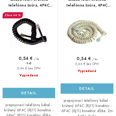
o
p
telefónna šnúra, 4P4C
telefónna šnúra, 4P4C
konektor - 4P4C konektor,
konektor - 4P4C konektor,
d
r
46 %
2,1m, čierna
2m, biely
u
o
k
d
t
u
o
k
v
t
o
0,54 €
0,54 €
/ ks
/ ks
v
1 €
0,44 € bez DPH
0,44 € bez DPH
Vypredané
Vypredané
DETAIL
DETAIL
prepojovací telefónny kábel -
prepojovací telefónny kábel -
krútený 6P4C (RJ11) konektor -
krútený 6P4C (RJ11) konektor -
6P4C (RJ11) konektor dĺžka: 2m
6P4C (RJ11) konektor dĺžka: