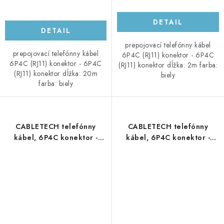
DETAIL
DETAIL
prepojovací telefónny kábel
prepojovací telefónny kábel
6P4C (RJ11) konektor - 6P4C
6P4C (RJ11) konektor - 6P4C
(RJ11) konektor dĺžka: 2m farba:
(RJ11) konektor dĺžka: 20m
biely
farba: biely
CABLETECH telefónny
CABLETECH telefónny
kábel, 6P4C konektor -
kábel, 6P4C konektor -
6P4C konektor, 2m, čierny
6P4C konektor, 3m, biely