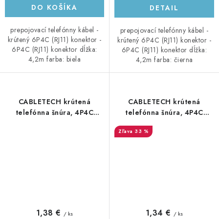
DO KOŠÍKA
DETAIL
prepojovací telefónny kábel -
prepojovací telefónny kábel -
krútený 6P4C (RJ11) konektor -
krútený 6P4C (RJ11) konektor -
6P4C (RJ11) konektor dĺžka:
6P4C (RJ11) konektor dĺžka:
4,2m farba: biela
4,2m farba: čierna
CABLETECH krútená
CABLETECH krútená
telefónna šnúra, 4P4C
telefónna šnúra, 4P4C
konektor - 4P4C konektor,
konektor - 4P4C konektor,
33 %
7,5m, biely
7,5m, čierna
1,38 €
1,34 €
/ ks
/ ks