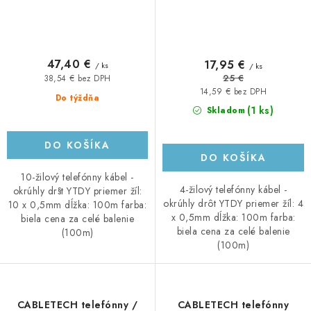
47,40 €
17,95 €
/ ks
/ ks
25 €
38,54 € bez DPH
14,59 € bez DPH
Do týždňa
(1 ks)
Skladom
DO KOŠÍKA
DO KOŠÍKA
10-žilový telefónny kábel -
4-žilový telefónny kábel -
okrúhly dr§t YTDY priemer žíl:
okrúhly drôt YTDY priemer žíl: 4
10 x 0,5mm dĺžka: 100m farba:
x 0,5mm dĺžka: 100m farba:
biela cena za celé balenie
biela cena za celé balenie
(100m)
(100m)
CABLETECH telefónny /
CABLETECH telefónny