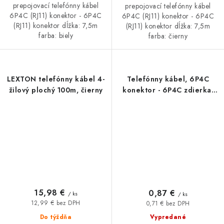
prepojovací telefónny kábel
prepojovací telefónny kábel
6P4C (RJ11) konektor - 6P4C
6P4C (RJ11) konektor - 6P4C
(RJ11) konektor dĺžka: 7,5m
(RJ11) konektor dĺžka: 7,5m
farba: biely
farba: čierny
LEXTON telefónny kábel 4-
Telefónny kábel, 6P4C
žilový plochý 100m, čierny
konektor - 6P4C zdierka,
5m, biely
15,98 €
0,87 €
/ ks
/ ks
12,99 € bez DPH
0,71 € bez DPH
Do týždňa
Vypredané