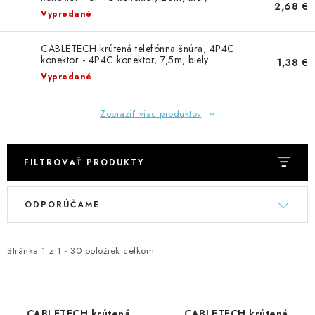
GADGETY, DARČEKY
2,68 €
Vypredané
KÁBLE A KONEKTORY
CABLETECH krútená telefónna šnúra, 4P4C
konektor - 4P4C konektor, 7,5m, biely
1,38 €
OSVETLENIE
Vypredané
PC A NOTEBOOKY
Zobraziť viac produktov
TELEFÓNY, TABLETY, GSM
FILTROVAŤ PRODUKTY
NEZARADENÉ
V
R
ODPORÚČAME
ý
a
KONTAKTY
p
d
i
e
Stránka
1
z
1
-
30
položiek celkom
Kontakty
Doprava a platba
Časté otázky
s
n
p
i
r
e
CABLETECH krútená
CABLETECH krútená