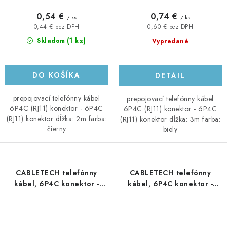
0,54 €
0,74 €
/ ks
/ ks
0,44 € bez DPH
0,60 € bez DPH
(1 ks)
Skladom
Vypredané
DO KOŠÍKA
DETAIL
prepojovací telefónny kábel
prepojovací telefónny kábel
6P4C (RJ11) konektor - 6P4C
6P4C (RJ11) konektor - 6P4C
(RJ11) konektor dĺžka: 2m farba:
(RJ11) konektor dĺžka: 3m farba:
čierny
biely
CABLETECH telefónny
CABLETECH telefónny
kábel, 6P4C konektor -
kábel, 6P4C konektor -
6P4C konektor, 4m, biely
6P4C konektor, 4m, čierny