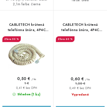
farba: biela
2,1m farba: čierna
CABLETECH krútená
CABLETECH krútená
telefónna šnúra, 4P4C
telefónna šnúra, 4P4C
konektor - 4P4C konektor,
konektor - 4P4C konektor,
50 %
60 %
4,2m, biela
4,2m, čierna
0,50 €
0,60 €
/ ks
/ ks
1 €
1,50 €
0,41 € bez DPH
0,49 € bez DPH
(1 ks)
Skladom
Vypredané