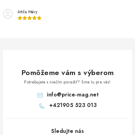
i
Attila Méry
e
p
r
v
k
y
v
ý
Pomôžeme vám s výberom
p
Potrebujete s niečím poradiť? Sme tu pre vás!
i
s
info
@
price-mag.net
u
+421905 523 013