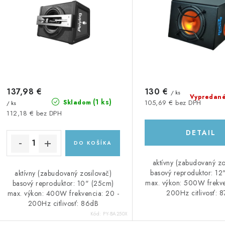
e
p
p
r
r
o
o
d
d
u
137,98 €
130 €
u
/ ks
Vypredan
(1 ks)
105,69 € bez DPH
Skladom
/ ks
k
k
112,18 € bez DPH
t
DETAIL
DO KOŠÍKA
o
o
aktívny (zabudovaný zo
v
v
basový reproduktor: 12
aktívny (zabudovaný zosilovač)
max. výkon: 500W frekve
basový reproduktor: 10" (25cm)
200Hz citlivosť: 
max. výkon: 400W frekvencia: 20 -
200Hz citlivosť: 86dB
Kód:
PY-BA250X