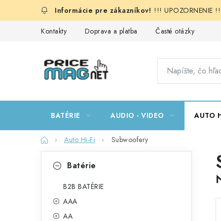
Prejsť
!!! UPOZORNENIE !!!:
na
obsah
Kontakty
Doprava a platba
Časté otázky
BATÉRIE
AUDIO - VIDEO
AUTO H
Domov
Auto Hi-Fi
Subwoofery
B
K
Preskočiť
Batérie
kategórie
a
o
t
B2B BATÉRIE
č
AAA
e
n
AA