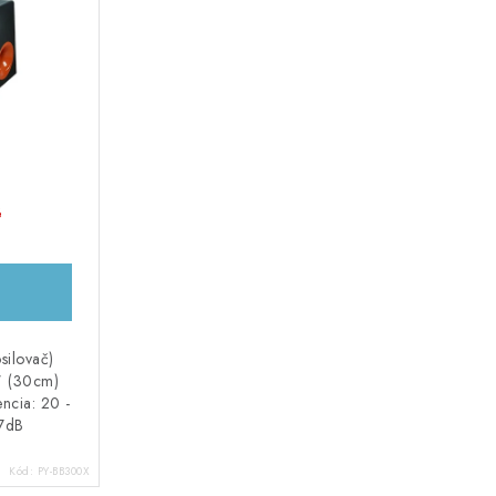
é
silovač)
" (30cm)
ncia: 20 -
87dB
Kód:
PY-BB300X