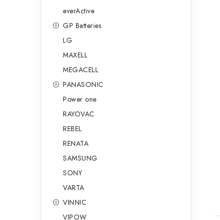
everActive
GP Batteries
LG
MAXELL
MEGACELL
PANASONIC
Power one
RAYOVAC
t
REBEL
RENATA
SAMSUNG
SONY
VARTA
VINNIC
VIPOW