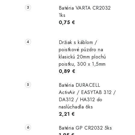
Batéria VARTA CR2032
1ks
0,75 €
Držiak s káblom /
poistkové púzdro na
klasickú 20mm plochú
poistku, 300 x 1,5mm
0,89 €
Batéria DURACELL
ActivAir / EASYTAB 312 /
DA312 / HA312 do
naslúchadla 6ks
2,21 €
Batéria GP CR2032 5ks