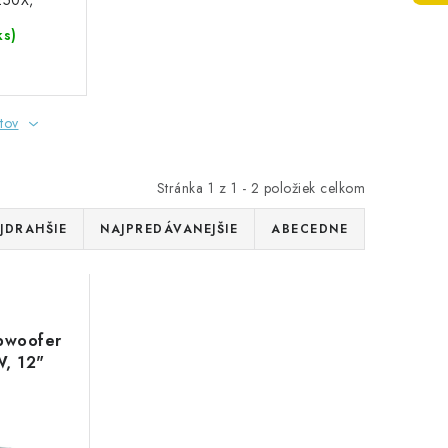
250X,
m)
ks)
tov
Stránka
1
z
1
-
2
položiek celkom
JDRAHŠIE
NAJPREDÁVANEJŠIE
ABECEDNE
ubwoofer
, 12"