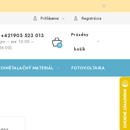
Prihlásenie
Registrácia
Prázdny
+421905 523 013
(po – pia: 10:00 –
NÁKUPNÝ
16:00)
košík
KOŠÍK
ROINŠTALAČNÝ MATERIÁL
FOTOVOLTAIKA
GA