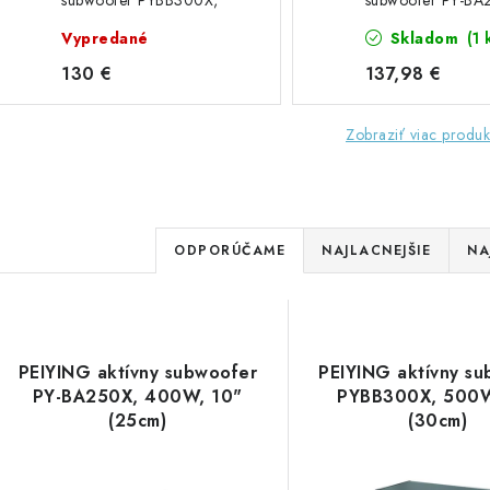
subwoofer PYBB300X,
subwoofer PY-BA
500W, 12" (30cm)
400W, 10" (25c
Vypredané
Skladom
(1 
130 €
137,98 €
Zobraziť viac produk
R
ODPORÚČAME
NAJLACNEJŠIE
NA
a
V
d
ý
e
PEIYING aktívny subwoofer
PEIYING aktívny s
p
PY-BA250X, 400W, 10"
PYBB300X, 500W
n
(25cm)
(30cm)
i
s