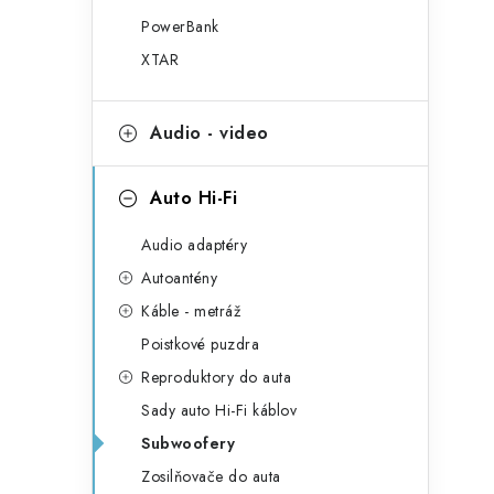
PowerBank
XTAR
Audio - video
l
Auto Hi-Fi
Audio adaptéry
Autoantény
Káble - metráž
i
Poistkové puzdra
Reproduktory do auta
Sady auto Hi-Fi káblov
r
Subwoofery
Zosilňovače do auta