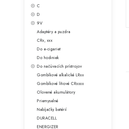
g
ý
C
ó
D
p
r
9V
a
i
Adaptéry a puzdra
e
n
CRx, xxx
e
Do e-cigariet
Do hodiniek
l
Do načúvacích prístrojov
Gombíkové alkalické LRxx
Gombíkové lítiové CRxxxx
Olovené akumulátory
Priemyselné
Nabíjačky batérií
i
DURACELL
ENERGIZER