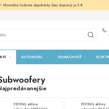
 Minimálna hodnota objednávky (bez dopravy) je 5 €.
I-FI
AUTOMOBIL
DOMÁCNOSŤ
ELEKT
Subwoofery
Najpredávanejšie
PEIYING aktívny
PEIYING aktívny