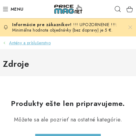
Prejsť
Hľad
na
obsah
!!! UPOZORNENIE !!!:
BATÉRIE
Minimálna hodnota objednávky (bez dopravy) je 5 €.
AUDIO - VIDEO
Antény a príslušenstvo
AUTO HI-FI
Zdroje
AUTOMOBIL
DOMÁCNOSŤ
Produkty ešte len pripravujeme.
ELEKTROINŠTALAČNÝ MATERIÁL
Môžete sa ale pozrieť na ostatné kategórie.
FOTOVOLTAIKA