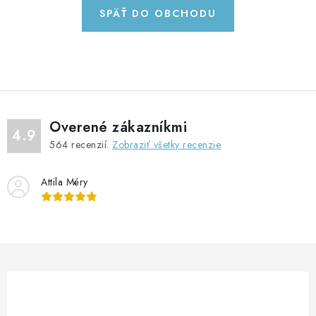
GADGETY, DARČEKY
SPÄŤ DO OBCHODU
KÁBLE A KONEKTORY
OSVETLENIE
PC A NOTEBOOKY
Overené zákazníkmi
4.9
564
recenzií.
Zobraziť všetky recenzie
TELEFÓNY, TABLETY, GSM
Attila Méry
NEZARADENÉ
KONTAKTY
Kontakty
Doprava a platba
Časté otázky