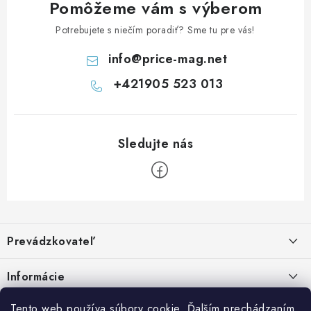
Pomôžeme vám s výberom
Potrebujete s niečím poradiť? Sme tu pre vás!
info
@
price-mag.net
+421905 523 013
Z
á
Prevádzkovateľ
p
ä
Benjamín Janiska BEN
Informácie
Malinová 49
t
955 01 TOPOĽČANY
i
Kontakty
Tento web používa súbory cookie. Ďalším prechádzaním