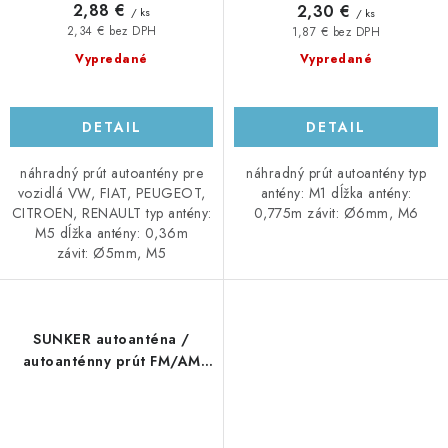
2,88 €
2,30 €
/ ks
/ ks
2,34 € bez DPH
1,87 € bez DPH
Vypredané
Vypredané
DETAIL
DETAIL
náhradný prút autoantény pre
náhradný prút autoantény typ
vozidlá VW, FIAT, PEUGEOT,
antény: M1 dĺžka antény:
CITROEN, RENAULT typ antény:
0,775m závit: Ø6mm, M6
M5 dĺžka antény: 0,36m
závit: Ø5mm, M5
SUNKER autoanténa /
autoanténny prút FM/AM
Sunker M7