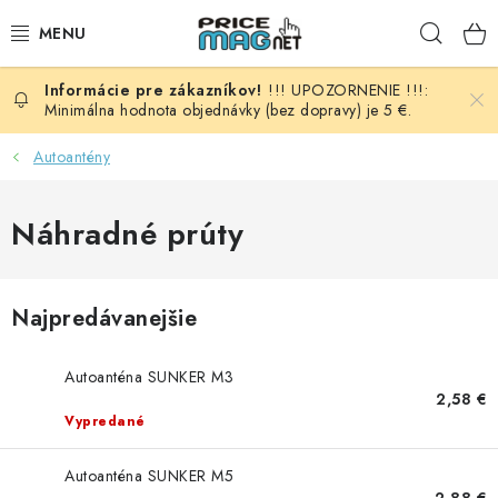
Prejsť
Hľad
na
obsah
!!! UPOZORNENIE !!!:
BATÉRIE
Minimálna hodnota objednávky (bez dopravy) je 5 €.
AUDIO - VIDEO
Autoantény
AUTO HI-FI
Náhradné prúty
AUTOMOBIL
Najpredávanejšie
DOMÁCNOSŤ
Autoanténa SUNKER M3
ELEKTROINŠTALAČNÝ MATERIÁL
2,58 €
Vypredané
FOTOVOLTAIKA
Autoanténa SUNKER M5
2,88 €