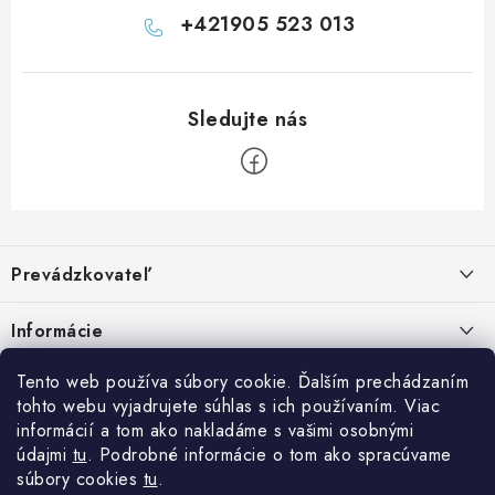
u
+421905 523 013
Z
á
Prevádzkovateľ
p
ä
Benjamín Janiska BEN
Informácie
Malinová 49
t
955 01 TOPOĽČANY
i
Kontakty
Tento web používa súbory cookie. Ďalším prechádzaním
e
tohto webu vyjadrujete súhlas s ich používaním. Viac
IČO: 34670602
Facebook
Doprava a platba
informácií a tom ako nakladáme s vašimi osobnými
DIČ: 1020448297
IČ DPH: SK1020448297
údajmi
tu
. Podrobné informácie o tom ako spracúvame
Obchodné podmienky
súbory cookies
tu
.