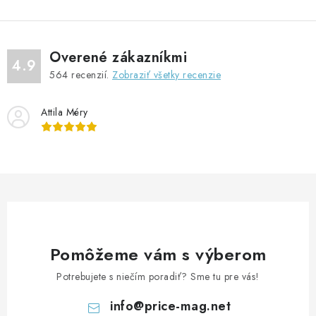
l
á
d
Overené zákazníkmi
a
4.9
564
recenzií.
Zobraziť všetky recenzie
c
i
Attila Méry
e
p
r
v
k
y
v
ý
Pomôžeme vám s výberom
p
Potrebujete s niečím poradiť? Sme tu pre vás!
i
s
info
@
price-mag.net