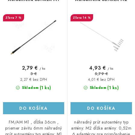
o
p
d
r
7 %
14 %
u
o
k
d
t
u
o
k
v
t
o
2,79 €
4,93 €
/ ks
/ ks
v
3 €
5,79 €
2,27 € bez DPH
4,01 € bez DPH
(1 ks)
(1 ks)
Skladom
Skladom
DO KOŠÍKA
DO KOŠÍKA
FM/AM M1 , dĺžka 36cm ,
náhradný prút autoantény typ
priemer závitu 6mm náhradný
antény: M2 dĺžka antény: 0,52m
prút autoantény typ antény: M1
6 adaptérov pre prispôsobenie