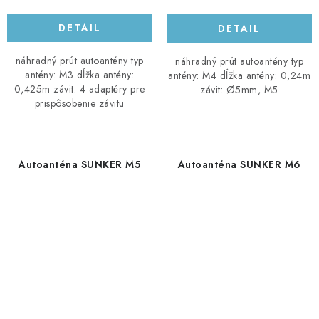
DETAIL
DETAIL
náhradný prút autoantény typ
náhradný prút autoantény typ
antény: M3 dĺžka antény:
antény: M4 dĺžka antény: 0,24m
0,425m závit: 4 adaptéry pre
závit: Ø5mm, M5
prispôsobenie závitu
Autoanténa SUNKER M5
Autoanténa SUNKER M6