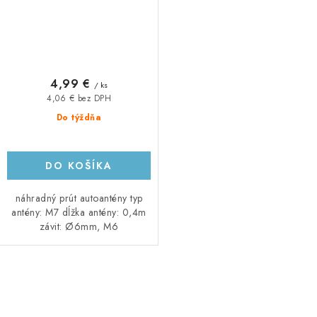
4,99 €
/ ks
4,06 € bez DPH
Do týždňa
DO KOŠÍKA
náhradný prút autoantény typ
antény: M7 dĺžka antény: 0,4m
závit: Ø6mm, M6
O
v