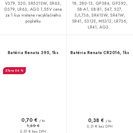
V379, 520, SR521SW, SR63,
18, 280-13, GP384, GP392,
D379, LR63, AG0 1,55V cena
SB-A1, SB-B1, 547, 527,
za 1 kus vrátane recyklačného
S/L736, SR41SW, SR41W,
poplatku
SR41, S312E, MS312, LR736,
LR41, AG3...
Batéria Renata 395, 1ks
Batéria Renata CR2016, 1ks
56 %
0,70 €
0,38 €
/ ks
/ ks
1,60 €
0,31 € bez DPH
0,57 € bez DPH