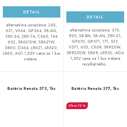
DETAIL
DETAIL
alternatívne označenia: 363,
alternatívne označenia: 370,
621, V364, GP364, SB-AG,
920, SB-BN, SB-AN, 280-51,
280-34, 280-74, CX60, 164
GP370, GP371, 171, 537,
602, SR621SW, SR621W,
V371, 605, CX69, SR920W,
SR60, D364, LR621, LR620,
SR920SW, SR69, LR920, AG6
LR60, AG1 1,55V cena za 1 kus
1,55V cena za 1 kus vrátane
vrátane...
recyklačného...
Batéria Renata 373, 1ks
Batéria Renata 377, 1ks
75 %