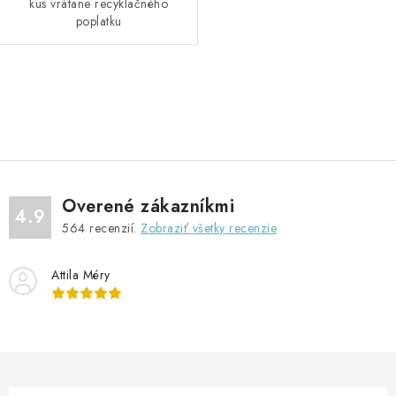
kus vrátane recyklačného
poplatku
O
v
l
á
d
Overené zákazníkmi
a
4.9
564
recenzií.
Zobraziť všetky recenzie
c
i
Attila Méry
e
p
r
v
k