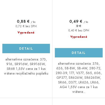
0,88 €
0,49 €
/ ks
/ ks
2 €
0,72 € bez DPH
0,40 € bez DPH
Vypredané
Vypredané
DETAIL
DETAIL
alternatívne označenia: 373,
alternatívne označenia: 376,
916, SR916W, SR916SW,
626, SB-BW, SB-AW, 280-72,
SR68 1,55V cena za 1 kus
280-39, 177, V377, 565, 606,
vrátane recyklačného poplatku
GP377, SR626W, SR626SW,
SR66, D377, LR626, LR66,
AG4 1,55V cena za 1 kus
vrátane...