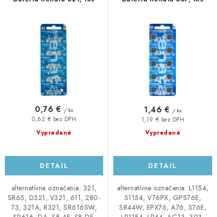
o
p
d
r
u
o
k
d
t
u
o
k
v
t
o
0,76 €
1,46 €
/ ks
/ ks
v
0,62 € bez DPH
1,19 € bez DPH
Vypredané
Vypredané
DETAIL
DETAIL
alternatívne označenia: 321,
alternatívne označenia: L1154,
SR65, D321, V321, 611, 280-
S1154, V76PX, GPS76E,
73, 321A, R321, SR616SW,
SR44W, EPX76, A76, S76E,
SR616, DA, SB-AF, SB-DF,