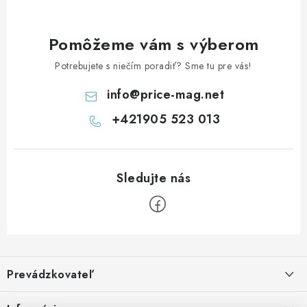
y
v
ý
Pomôžeme vám s výberom
p
Potrebujete s niečím poradiť? Sme tu pre vás!
i
s
info
@
price-mag.net
u
+421905 523 013
Z
á
Prevádzkovateľ
p
ä
Benjamín Janiska BEN