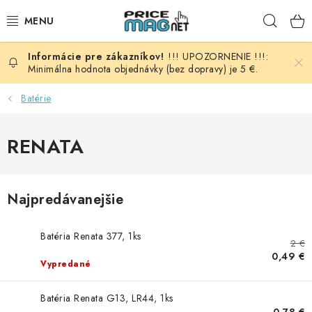
Prejsť
Hľad
na
obsah
!!! UPOZORNENIE !!!:
BATÉRIE
Minimálna hodnota objednávky (bez dopravy) je 5 €.
AUDIO - VIDEO
Batérie
AUTO HI-FI
RENATA
AUTOMOBIL
Najpredávanejšie
DOMÁCNOSŤ
Batéria Renata 377, 1ks
ELEKTROINŠTALAČNÝ MATERIÁL
2 €
0,49 €
Vypredané
FOTOVOLTAIKA
Batéria Renata G13, LR44, 1ks
0,78 €