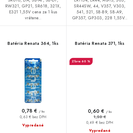
LR1154, LR44, AG13, 303,
RW321, GP21, SR618, 321X,
SR44SW, 44, V357, V303,
E321 1,55V cena za 1 kus
541, 521, SB-B9, SB-A9,
vrátane...
GP357, GP303, 228 1,55V...
Batéria Renata 364, 1ks
Batéria Renata 371, 1ks
60 %
0,78 €
0,60 €
/ ks
/ ks
1,50 €
0,63 € bez DPH
0,49 € bez DPH
Vypredané
Vypredané