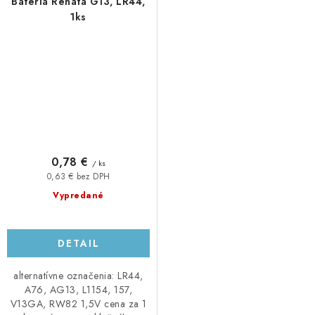
Batéria Renata G13, LR44,
1ks
0,78 €
/ ks
0,63 € bez DPH
Vypredané
DETAIL
alternatívne označenia: LR44,
A76, AG13, L1154, 157,
V13GA, RW82 1,5V cena za 1