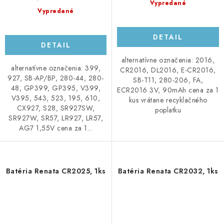
Vypredané
Vypredané
DETAIL
DETAIL
alternatívne označenia: 2016,
alternatívne označenia: 399,
CR2016, DL2016, E-CR2016,
927, SB-AP/BP, 280-44, 280-
SB-T11, 280-206, FA,
48, GP399, GP395, V399,
ECR2016 3V, 90mAh cena za 1
V395, 543, 523, 195, 610,
kus vrátane recyklačného
CX927, S28, SR927SW,
poplatku
SR927W, SR57, LR927, LR57,
AG7 1,55V cena za 1...
Batéria Renata CR2025, 1ks
Batéria Renata CR2032, 1ks