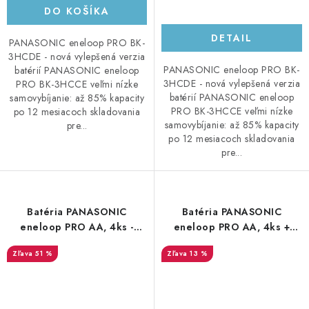
DO KOŠÍKA
DETAIL
PANASONIC eneloop PRO BK-
3HCDE - nová vylepšená verzia
PANASONIC eneloop PRO BK-
batérií PANASONIC eneloop
3HCDE - nová vylepšená verzia
PRO BK-3HCCE veľmi nízke
batérií PANASONIC eneloop
samovybíjanie: až 85% kapacity
PRO BK-3HCCE veľmi nízke
po 12 mesiacoch skladovania
samovybíjanie: až 85% kapacity
pre...
po 12 mesiacoch skladovania
pre...
Batéria PANASONIC
Batéria PANASONIC
eneloop PRO AA, 4ks -
eneloop PRO AA, 4ks +
najnovšia generácia min.
case - najnovšia generácia
51 %
13 %
2500mAh
min. 2500mAh