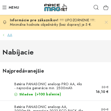
Prejsť
Hľad
na
obsah
!!! UPOZORNENIE !!!:
BATÉRIE
Minimálna hodnota objednávky (bez dopravy) je 5 €.
AUDIO - VIDEO
AA
AUTO HI-FI
Nabíjacie
AUTOMOBIL
Najpredávanejšie
DOMÁCNOSŤ
Batéria PANASONIC eneloop PRO AA, 4ks
ELEKTROINŠTALAČNÝ MATERIÁL
33 €
- najnovšia generácia min. 2500mAh
16,10 €
(>100 balenie)
Skladom
FOTOVOLTAIKA
Batéria PANASONIC eneloop AA,
20 €
2000mAh, generácia 2022 ECO PACK 4ks