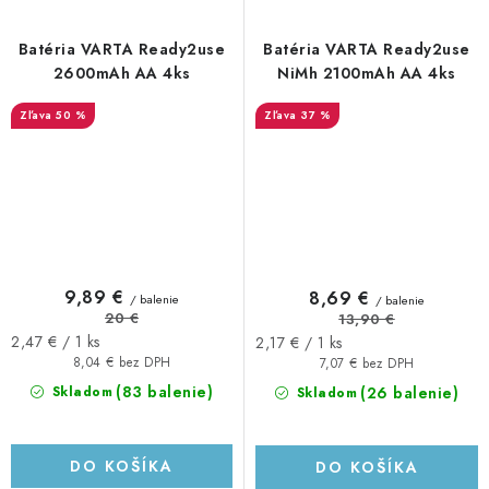
Batéria VARTA Ready2use
Batéria VARTA Ready2use
2600mAh AA 4ks
NiMh 2100mAh AA 4ks
50 %
37 %
9,89 €
8,69 €
/ balenie
/ balenie
20 €
13,90 €
Jednotková
Jednotková
2,47 € / 1 ks
2,17 € / 1 ks
cena:
cena:
8,04 € bez DPH
7,07 € bez DPH
(83 balenie)
(26 balenie)
Skladom
Skladom
DO KOŠÍKA
DO KOŠÍKA