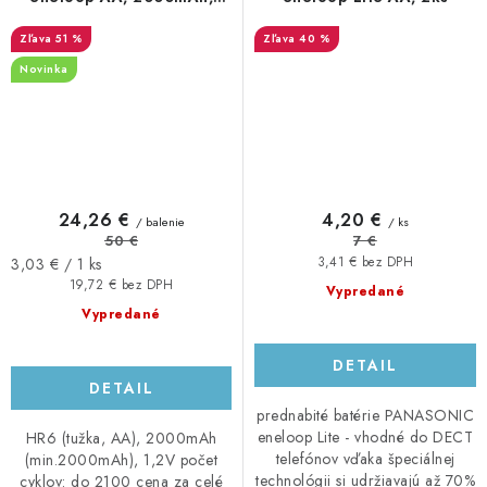
generácia 2022 ECO PACK
51 %
40 %
8ks
Novinka
24,26 €
4,20 €
/ balenie
/ ks
50 €
7 €
Jednotková
3,03 € / 1 ks
3,41 € bez DPH
cena:
19,72 € bez DPH
Vypredané
Vypredané
DETAIL
DETAIL
prednabité batérie PANASONIC
eneloop Lite - vhodné do DECT
HR6 (tužka, AA), 2000mAh
telefónov vďaka špeciálnej
(min.2000mAh), 1,2V počet
technológii si udržiavajú až 70%
cyklov: do 2100 cena za celé