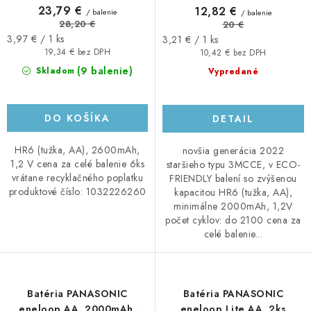
23,79 €
12,82 €
/ balenie
/ balenie
28,20 €
20 €
Jednotková
Jednotková
3,97 € / 1 ks
3,21 € / 1 ks
cena:
cena:
19,34 € bez DPH
10,42 € bez DPH
(9 balenie)
Skladom
Vypredané
DO KOŠÍKA
DETAIL
HR6 (tužka, AA), 2600mAh,
novšia generácia 2022
1,2 V cena za celé balenie 6ks
staršieho typu 3MCCE, v ECO-
vrátane recyklačného poplatku
FRIENDLY balení so zvýšenou
produktové číslo: 1032226260
kapacitou HR6 (tužka, AA),
minimálne 2000mAh, 1,2V
počet cyklov: do 2100 cena za
celé balenie...
Batéria PANASONIC
Batéria PANASONIC
eneloop AA, 2000mAh,
eneloop Lite AA, 2ks