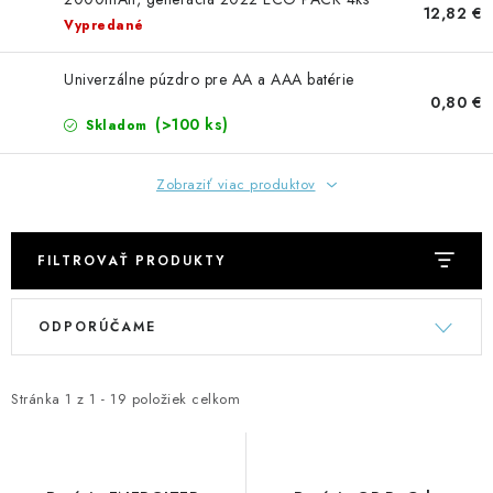
GADGETY, DARČEKY
12,82 €
Vypredané
KÁBLE A KONEKTORY
Univerzálne púzdro pre AA a AAA batérie
0,80 €
OSVETLENIE
(>100 ks)
Skladom
PC A NOTEBOOKY
Zobraziť viac produktov
TELEFÓNY, TABLETY, GSM
FILTROVAŤ PRODUKTY
NEZARADENÉ
V
R
ODPORÚČAME
ý
a
KONTAKTY
p
d
i
e
Stránka
1
z
1
-
19
položiek celkom
Kontakty
Doprava a platba
Časté otázky
s
n
p
i