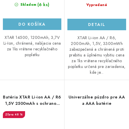
(6 ks)
Skladom
Vypredané
DO KOŠÍKA
DETAIL
XTAR 14500, 1200mAh, 3,7V
XTAR Li-ion AA / R6,
Li-Ion, chránená, nabíjacia cena
2000mAh, 1,5V, 3300mWh
za 1ks vrátane recyklačného
zabezpečená a chránená proti
poplatku
prebitiu a úplnému vybitiu cena
za 1ks vrátane recyklačného
poplatku určená pre zariadenia,
kde je...
Batéria XTAR Li-ion AA / R6
Univerzálne púzdro pre AA
1,5V 2500mAh s ochranou
a AAA batérie
4ks v púzdre
48 %