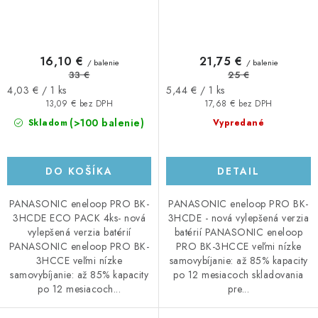
16,10 €
21,75 €
/ balenie
/ balenie
33 €
25 €
Jednotková
Jednotková
4,03 € / 1 ks
5,44 € / 1 ks
cena:
cena:
13,09 € bez DPH
17,68 € bez DPH
(>100 balenie)
Skladom
Vypredané
DO KOŠÍKA
DETAIL
PANASONIC eneloop PRO BK-
PANASONIC eneloop PRO BK-
3HCDE ECO PACK 4ks- nová
3HCDE - nová vylepšená verzia
vylepšená verzia batérií
batérií PANASONIC eneloop
PANASONIC eneloop PRO BK-
PRO BK-3HCCE veľmi nízke
3HCCE veľmi nízke
samovybíjanie: až 85% kapacity
samovybíjanie: až 85% kapacity
po 12 mesiacoch skladovania
po 12 mesiacoch...
pre...