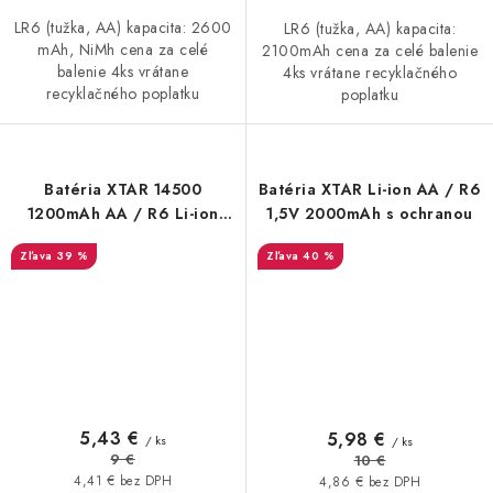
LR6 (tužka, AA) kapacita: 2600
LR6 (tužka, AA) kapacita:
mAh, NiMh cena za celé
2100mAh cena za celé balenie
balenie 4ks vrátane
4ks vrátane recyklačného
recyklačného poplatku
poplatku
Batéria XTAR 14500
Batéria XTAR Li-ion AA / R6
1200mAh AA / R6 Li-ion
1,5V 2000mAh s ochranou
3,7V s ochranou
39 %
40 %
5,43 €
5,98 €
/ ks
/ ks
9 €
10 €
4,41 € bez DPH
4,86 € bez DPH