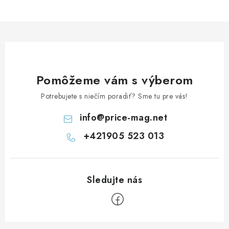
r
v
k
y
v
ý
Pomôžeme vám s výberom
p
Potrebujete s niečím poradiť? Sme tu pre vás!
i
s
info
@
price-mag.net
u
+421905 523 013
Z