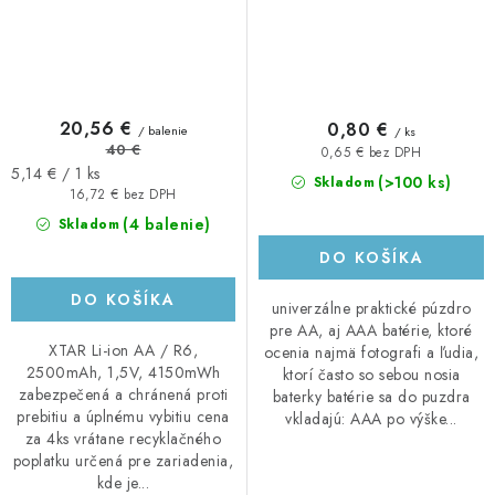
20,56 €
0,80 €
/ balenie
/ ks
40 €
0,65 € bez DPH
Jednotková
5,14 € / 1 ks
(>100 ks)
Skladom
cena:
16,72 € bez DPH
(4 balenie)
Skladom
DO KOŠÍKA
DO KOŠÍKA
univerzálne praktické púzdro
pre AA, aj AAA batérie, ktoré
XTAR Li-ion AA / R6,
ocenia najmä fotografi a ľudia,
2500mAh, 1,5V, 4150mWh
ktorí často so sebou nosia
zabezpečená a chránená proti
baterky batérie sa do puzdra
prebitiu a úplnému vybitiu cena
vkladajú: AAA po výške...
za 4ks vrátane recyklačného
poplatku určená pre zariadenia,
kde je...