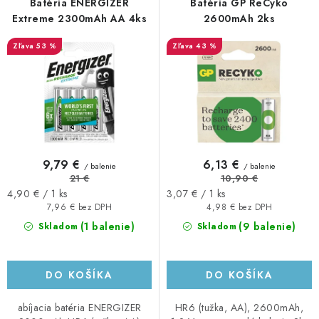
r
e
Batéria ENERGIZER
Batéria GP ReCyko
o
p
Extreme 2300mAh AA 4ks
2600mAh 2ks
d
r
53 %
43 %
u
o
k
d
t
u
o
k
v
t
o
9,79 €
6,13 €
/ balenie
/ balenie
v
21 €
10,90 €
Jednotková
Jednotková
4,90 € / 1 ks
3,07 € / 1 ks
cena:
cena:
7,96 € bez DPH
4,98 € bez DPH
(1 balenie)
(9 balenie)
Skladom
Skladom
DO KOŠÍKA
DO KOŠÍKA
abíjacia batéria ENERGIZER
HR6 (tužka, AA), 2600mAh,