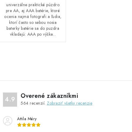
univerzálne praktické púzdro
pre AA, aj AAA batérie, ktoré
ocenia najmä fotografi a ľudia,
ktorí často so sebou nosia
baterky batérie sa do puzdra
vkladajú: AAA po výške...
O
v
l
á
d
Overené zákazníkmi
a
4.9
564
recenzií.
Zobraziť všetky recenzie
c
i
Attila Méry
e
p