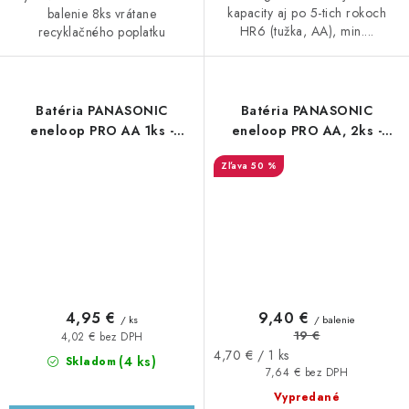
kapacity aj po 5-tich rokoch
balenie 8ks vrátane
HR6 (tužka, AA), min....
recyklačného poplatku
Batéria PANASONIC
Batéria PANASONIC
eneloop PRO AA 1ks -
eneloop PRO AA, 2ks -
najnovšia generácia min.
najnovšia generácia min.
50 %
2500mAh
2500mAh
4,95 €
9,40 €
/ ks
/ balenie
19 €
4,02 € bez DPH
Jednotková
4,70 € / 1 ks
(4 ks)
Skladom
cena:
7,64 € bez DPH
Vypredané