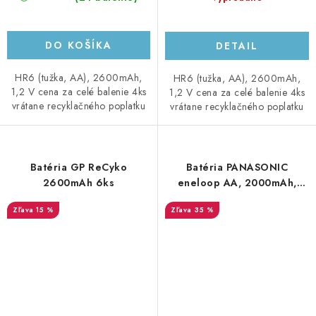
DO KOŠÍKA
DETAIL
HR6 (tužka, AA), 2600mAh,
HR6 (tužka, AA), 2600mAh,
1,2 V cena za celé balenie 4ks
1,2 V cena za celé balenie 4ks
vrátane recyklačného poplatku
vrátane recyklačného poplatku
Batéria GP ReCyko
Batéria PANASONIC
2600mAh 6ks
eneloop AA, 2000mAh,
generácia 2022 ECO PACK
15 %
35 %
4ks