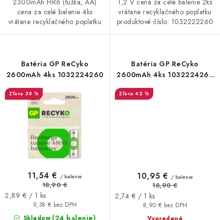
2300mAh HR6 (tužka, AA)
1,2 V cena za celé balenie 2ks
cena za celé balenie 4ks
vrátane recyklačného poplatku
vrátane recyklačného poplatku
produktové číslo: 1032222260
Batéria GP ReCyko
Batéria GP ReCyko
2600mAh 4ks 1032224260
2600mAh 4ks 1032224260
v púzdre
38 %
42 %
11,54 €
10,95 €
/ balenie
/ balenie
18,90 €
18,90 €
Jednotková
Jednotková
2,89 € / 1 ks
2,74 € / 1 ks
cena:
cena:
9,38 € bez DPH
8,90 € bez DPH
(24 balenie)
Skladom
Vypredané