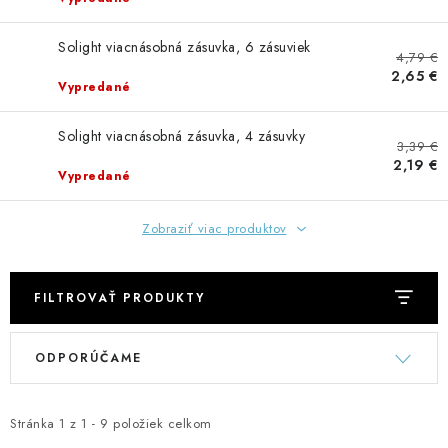
GADGETY, DARČEKY
Solight viacnásobná zásuvka, 6 zásuviek
KÁBLE A KONEKTORY
4,79 €
2,65 €
Vypredané
OSVETLENIE
Solight viacnásobná zásuvka, 4 zásuvky
3,39 €
PC A NOTEBOOKY
2,19 €
Vypredané
TELEFÓNY, TABLETY, GSM
Zobraziť viac produktov
NEZARADENÉ
FILTROVAŤ PRODUKTY
KONTAKTY
V
R
ODPORÚČAME
ý
a
Kontakty
Doprava a platba
Časté otázky
p
d
i
e
Stránka
1
z
1
-
9
položiek celkom