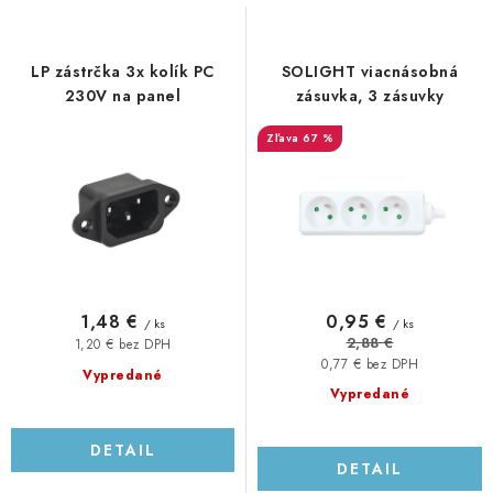
s
n
p
i
r
e
LP zástrčka 3x kolík PC
SOLIGHT viacnásobná
o
p
230V na panel
zásuvka, 3 zásuvky
d
r
67 %
u
o
k
d
t
u
o
k
v
t
o
1,48 €
0,95 €
/ ks
/ ks
v
2,88 €
1,20 € bez DPH
0,77 € bez DPH
Vypredané
Vypredané
DETAIL
DETAIL