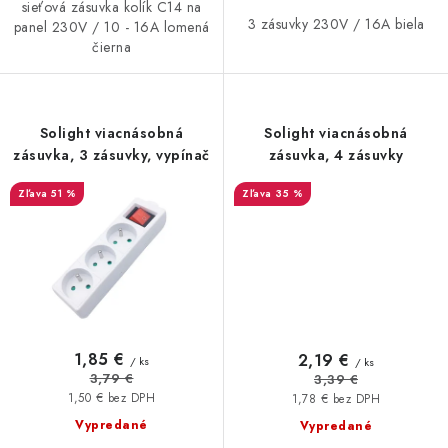
sieťová zásuvka kolík C14 na
3 zásuvky 230V / 16A biela
panel 230V / 10 - 16A lomená
čierna
Solight viacnásobná
Solight viacnásobná
zásuvka, 3 zásuvky, vypínač
zásuvka, 4 zásuvky
51 %
35 %
1,85 €
2,19 €
/ ks
/ ks
3,79 €
3,39 €
1,50 € bez DPH
1,78 € bez DPH
Vypredané
Vypredané