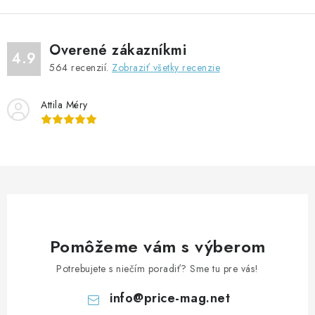
l
á
d
Overené zákazníkmi
a
4.9
564
recenzií.
Zobraziť všetky recenzie
c
i
Attila Méry
e
p
r
v
k
y
v
ý
Pomôžeme vám s výberom
p
Potrebujete s niečím poradiť? Sme tu pre vás!
i
s
info
@
price-mag.net
u