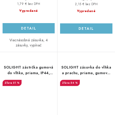
1,79 € bez DPH
2,15 € bez DPH
Vypredané
Vypredané
DETAIL
DETAIL
Viacnásobná zásuvka, 4
zásuvky, vypínač
SOLIGHT zástrčka gumová
SOLIGHT zásuvka do vlhka
do vlhka, priama, IP44,
a prachu, priama, gumová,
čierna
IP65, čierna
51 %
54 %