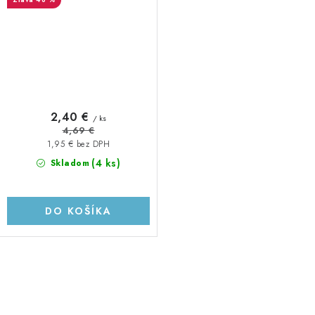
2,40 €
/ ks
4,69 €
1,95 € bez DPH
(4 ks)
Skladom
DO KOŠÍKA
O
v