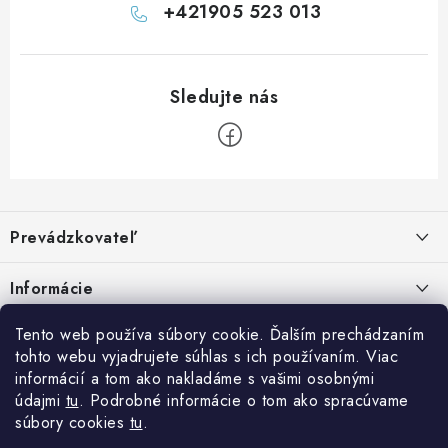
+421905 523 013
Z
á
Prevádzkovateľ
p
ä
Benjamín Janiska BEN
Informácie
Malinová 49
t
955 01 TOPOĽČANY
i
Kontakty
Tento web používa súbory cookie. Ďalším prechádzaním
e
tohto webu vyjadrujete súhlas s ich používaním. Viac
IČO: 34670602
Facebook
Doprava a platba
informácií a tom ako nakladáme s vašimi osobnými
DIČ: 1020448297
údajmi
tu
. Podrobné informácie o tom ako spracúvame
IČ DPH: SK1020448297
Obchodné podmienky
súbory cookies
tu
.
TEL: +421905 523 013
Ochrana osobných údajov