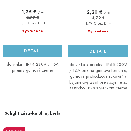
1,35 €
2,20 €
/ ks
/ ks
2,79 €
4,79 €
1,10 € bez DPH
1,79 € bez DPH
Vypredané
Vypredané
DETAIL
DETAIL
do vlhka - IP44 230V / 16A
do vlhka a prachu - IP65 230V
priama gumová čierna
/ 16A priama gumové tesnenie,
gumová protisklzová rukoväť a
bajonetový závit pre spojenie so
zástrčkou P78 s viečkom čierna
Solight zásuvka Slim, biela
48 %