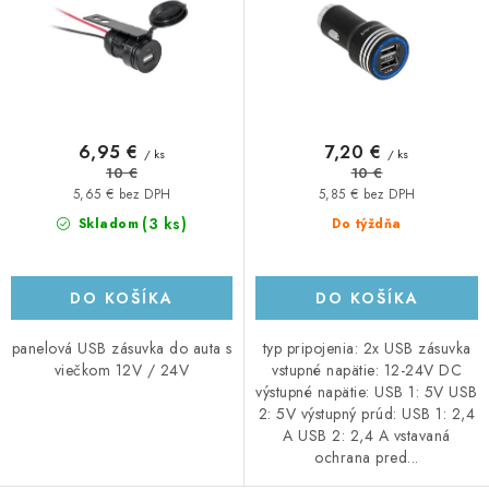
k
d
t
u
o
k
v
t
o
6,95 €
7,20 €
/ ks
/ ks
v
10 €
10 €
5,65 € bez DPH
5,85 € bez DPH
(3 ks)
Skladom
Do týždňa
DO KOŠÍKA
DO KOŠÍKA
panelová USB zásuvka do auta s
typ pripojenia: 2x USB zásuvka
viečkom 12V / 24V
vstupné napätie: 12-24V DC
výstupné napätie: USB 1: 5V USB
2: 5V výstupný prúd: USB 1: 2,4
A USB 2: 2,4 A vstavaná
ochrana pred...