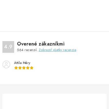
O
v
l
á
d
Overené zákazníkmi
a
4.9
564
recenzií.
Zobraziť všetky recenzie
c
i
Attila Méry
e
p
r
v
k
y
v