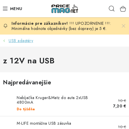
Prejsť
Hľad
na
obsah
!!! UPOZORNENIE !!!:
BATÉRIE
Minimálna hodnota objednávky (bez dopravy) je 5 €.
AUDIO - VIDEO
USB adaptéry
AUTO HI-FI
z 12V na USB
AUTOMOBIL
Najpredávanejšie
DOMÁCNOSŤ
Nabíjačka Kruger&Matz do auta 2xUSB
ELEKTROINŠTALAČNÝ MATERIÁL
10 €
4800mA
7,20 €
Do týždňa
FOTOVOLTAIKA
M-LIFE montážna USB zásuvka
10 €