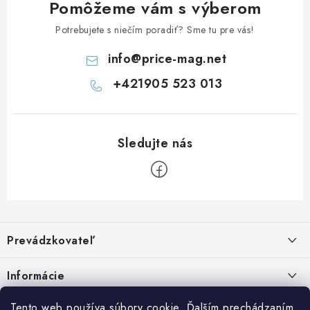
ý
Pomôžeme vám s výberom
p
Potrebujete s niečím poradiť? Sme tu pre vás!
i
s
info
@
price-mag.net
u
+421905 523 013
Z
á
Prevádzkovateľ
p
ä
Benjamín Janiska BEN
Informácie
Malinová 49
t
955 01 TOPOĽČANY
i
Kontakty
Tento web používa súbory cookie. Ďalším prechádzaním