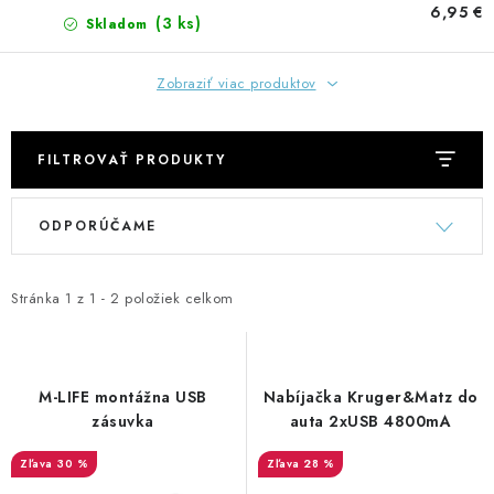
GADGETY, DARČEKY
6,95 €
(3 ks)
Skladom
KÁBLE A KONEKTORY
Zobraziť viac produktov
OSVETLENIE
FILTROVAŤ PRODUKTY
PC A NOTEBOOKY
V
R
ODPORÚČAME
TELEFÓNY, TABLETY, GSM
ý
a
p
d
NEZARADENÉ
i
e
Stránka
1
z
1
-
2
položiek celkom
s
n
KONTAKTY
p
i
r
e
M-LIFE montážna USB
Nabíjačka Kruger&Matz do
Kontakty
Doprava a platba
Časté otázky
o
p
zásuvka
auta 2xUSB 4800mA
d
r
30 %
28 %
u
o