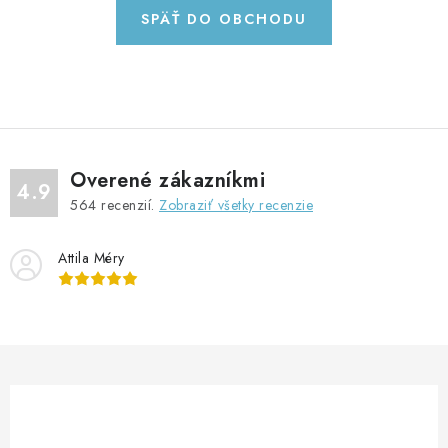
GADGETY, DARČEKY
SPÄŤ DO OBCHODU
KÁBLE A KONEKTORY
OSVETLENIE
PC A NOTEBOOKY
Overené zákazníkmi
4.9
564
recenzií.
Zobraziť všetky recenzie
TELEFÓNY, TABLETY, GSM
Attila Méry
NEZARADENÉ
KONTAKTY
Kontakty
Doprava a platba
Časté otázky