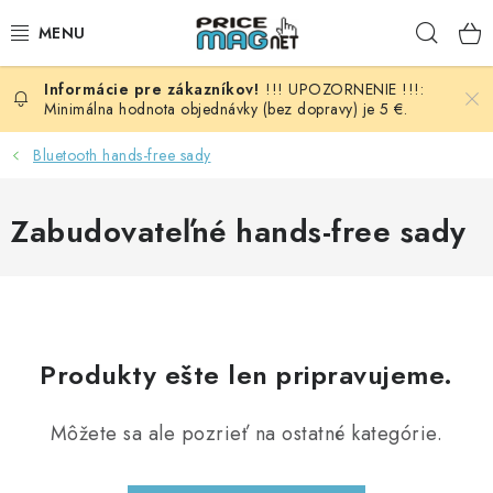
Prejsť
Hľad
na
obsah
!!! UPOZORNENIE !!!:
BATÉRIE
Minimálna hodnota objednávky (bez dopravy) je 5 €.
AUDIO - VIDEO
Bluetooth hands-free sady
AUTO HI-FI
Zabudovateľné hands-free sady
AUTOMOBIL
DOMÁCNOSŤ
Produkty ešte len pripravujeme.
ELEKTROINŠTALAČNÝ MATERIÁL
Môžete sa ale pozrieť na ostatné kategórie.
FOTOVOLTAIKA