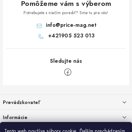
Pomôžeme vám s výberom
Potrebujete s niečím poradiť? Sme tu pre vás!
info
@
price-mag.net
+421905 523 013
Z
á
Prevádzkovateľ
p
ä
Benjamín Janiska BEN
Informácie
Malinová 49
t
955 01 TOPOĽČANY
i
Kontakty
Tento web používa súbory cookie. Ďalším prechádzaním