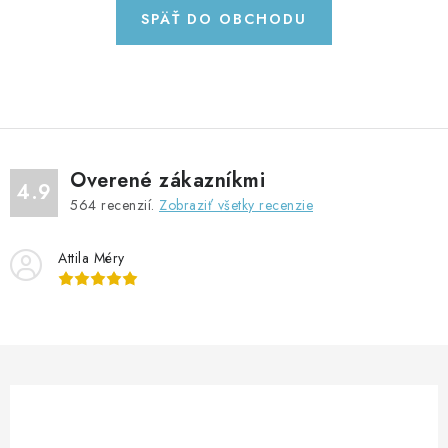
GADGETY, DARČEKY
SPÄŤ DO OBCHODU
KÁBLE A KONEKTORY
OSVETLENIE
PC A NOTEBOOKY
Overené zákazníkmi
4.9
564
recenzií.
Zobraziť všetky recenzie
TELEFÓNY, TABLETY, GSM
Attila Méry
NEZARADENÉ
KONTAKTY
Kontakty
Doprava a platba
Časté otázky