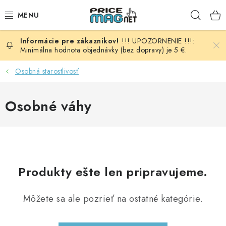
Prejsť
Hľad
na
obsah
!!! UPOZORNENIE !!!:
BATÉRIE
Minimálna hodnota objednávky (bez dopravy) je 5 €.
AUDIO - VIDEO
Osobná starostlivosť
AUTO HI-FI
Osobné váhy
AUTOMOBIL
DOMÁCNOSŤ
Produkty ešte len pripravujeme.
ELEKTROINŠTALAČNÝ MATERIÁL
Môžete sa ale pozrieť na ostatné kategórie.
FOTOVOLTAIKA