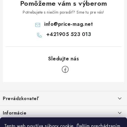
Pomôžeme vám s výberom
Potrebujete s niečím poradiť? Sme tu pre vás!
info
@
price-mag.net
+421905 523 013
Z
á
Prevádzkovateľ
p
ä
Benjamín Janiska BEN
Informácie
Malinová 49
t
955 01 TOPOĽČANY
i
Kontakty
Tento web používa súbory cookie. Ďalším prechádzaním