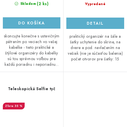
(2 ks)
Skladom
Vypredané
DO KOŠÍKA
DETAIL
skoncujte konečne s ustavičným
praktický organizér na šále a
pátraním po veciach vo vašej
šatky uchytenie do skrine, na
kabelke - tieto praktické a
dvere a pod. navlečením na
štýlové organizéry do kabelky
vešiak (nie je súčasťou balenia)
sú tou správnou voľbou pre
počet otvorov pre šatky: 15
každú poriadnu i neporiadnu...
Teleskopická Selfie tyč
35 %