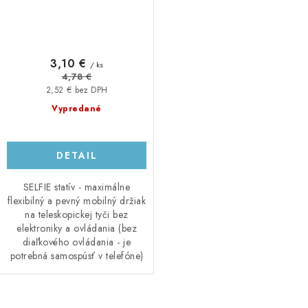
3,10 €
/ ks
4,78 €
2,52 € bez DPH
Vypredané
DETAIL
SELFIE statív - maximálne
flexibilný a pevný mobilný držiak
na teleskopickej tyči bez
elektroniky a ovládania (bez
diaľkového ovládania - je
potrebná samospúsť v telefóne)