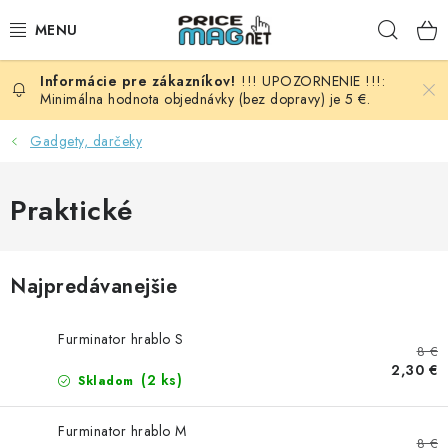
Prejsť
Hľad
na
obsah
!!! UPOZORNENIE !!!:
BATÉRIE
Minimálna hodnota objednávky (bez dopravy) je 5 €.
AUDIO - VIDEO
Gadgety, darčeky
AUTO HI-FI
Praktické
AUTOMOBIL
Najpredávanejšie
DOMÁCNOSŤ
Furminator hrablo S
ELEKTROINŠTALAČNÝ MATERIÁL
8 €
2,30 €
(2 ks)
Skladom
FOTOVOLTAIKA
Furminator hrablo M
8 €