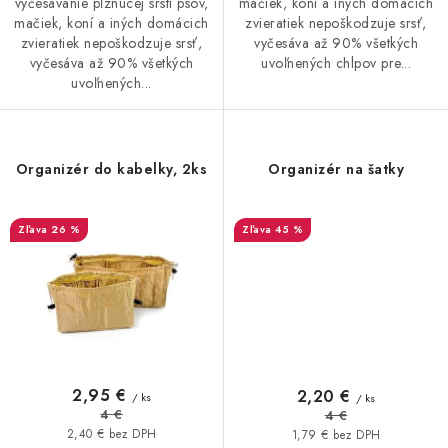
vyčesávanie pĺznucej srsti psov,
mačiek, koní a iných domácich
mačiek, koní a iných domácich
zvieratiek nepoškodzuje srsť,
zvieratiek nepoškodzuje srsť,
vyčesáva až 90% všetkých
vyčesáva až 90% všetkých
uvoľnených chlpov pre...
uvoľnených...
Organizér do kabelky, 2ks
Organizér na šatky
26 %
45 %
2,95 €
2,20 €
/ ks
/ ks
4 €
4 €
2,40 € bez DPH
1,79 € bez DPH