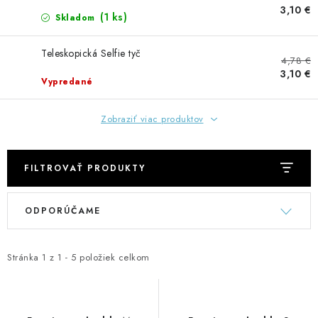
GADGETY, DARČEKY
3,10 €
(1 ks)
Skladom
KÁBLE A KONEKTORY
Teleskopická Selfie tyč
4,78 €
3,10 €
OSVETLENIE
Vypredané
PC A NOTEBOOKY
Zobraziť viac produktov
TELEFÓNY, TABLETY, GSM
FILTROVAŤ PRODUKTY
NEZARADENÉ
V
R
ODPORÚČAME
ý
a
KONTAKTY
p
d
i
e
Stránka
1
z
1
-
5
položiek celkom
Kontakty
Doprava a platba
Časté otázky
s
n
p
i