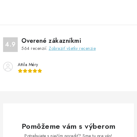
O
v
l
á
d
Overené zákazníkmi
a
4.9
564
recenzií.
Zobraziť všetky recenzie
c
i
Attila Méry
e
p
r
v
k
y
v
ý
Pomôžeme vám s výberom
p
Potrebujete s niečím poradiť? Sme tu pre vás!