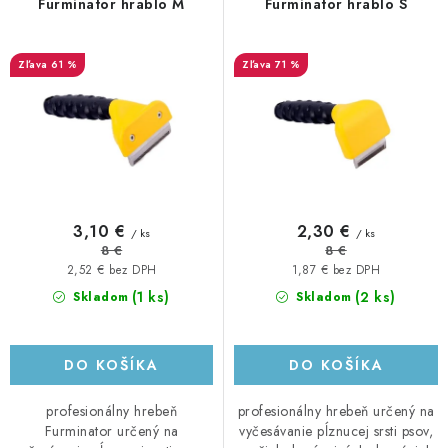
r
e
Furminator hrablo M
Furminator hrablo S
o
p
d
r
61 %
71 %
u
o
k
d
t
u
o
k
v
t
o
3,10 €
2,30 €
/ ks
/ ks
v
8 €
8 €
2,52 € bez DPH
1,87 € bez DPH
(1 ks)
(2 ks)
Skladom
Skladom
DO KOŠÍKA
DO KOŠÍKA
profesionálny hrebeň
profesionálny hrebeň určený na
Furminator určený na
vyčesávanie pĺznucej srsti psov,