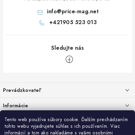
i
s
info
@
price-mag.net
u
+421905 523 013
Z
á
Prevádzkovateľ
p
ä
Benjamín Janiska BEN
Informácie
Malinová 49
t
955 01 TOPOĽČANY
i
Kontakty
Tento web používa súbory cookie. Ďalším prechádzaním
e
tohto webu vyjadrujete súhlas s ich používaním. Viac
IČO: 34670602
Facebook
Doprava a platba
informácií a tom ako nakladáme s vašimi osobnými
DIČ: 1020448297