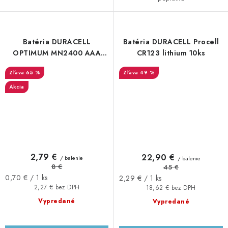
Batéria DURACELL
Batéria DURACELL Procell
OPTIMUM MN2400 AAA
CR123 lithium 10ks
LR03, 4ks
65 %
49 %
Akcia
2,79 €
22,90 €
/ balenie
/ balenie
8 €
45 €
Jednotková
Jednotková
0,70 € / 1 ks
2,29 € / 1 ks
cena:
cena:
2,27 € bez DPH
18,62 € bez DPH
Vypredané
Vypredané