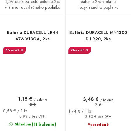
1,5V cena za celé balenie 2ks
balenie 2ks vrátane
vrátane recyklačného poplatku
recyklačného poplatku
Batéria DURACELL LR44
Batéria DURACELL MN1300
A76 V13GA, 2ks
D LR20, 2ks
42 %
50 %
1,15 €
3,48 €
/ balenie
/ balenie
2 €
7 €
Jednotková
Jednotková
0,58 € / 1 ks
1,74 € / 1 ks
cena:
cena:
0,93 € bez DPH
2,83 € bez DPH
(11 balenie)
Skladom
Vypredané