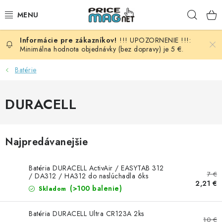
Prejsť
Hľad
na
obsah
!!! UPOZORNENIE !!!:
BATÉRIE
Minimálna hodnota objednávky (bez dopravy) je 5 €.
AUDIO - VIDEO
Batérie
AUTO HI-FI
DURACELL
AUTOMOBIL
Najpredávanejšie
DOMÁCNOSŤ
Batéria DURACELL ActivAir / EASYTAB 312
ELEKTROINŠTALAČNÝ MATERIÁL
7 €
/ DA312 / HA312 do naslúchadla 6ks
2,21 €
(>100 balenie)
Skladom
FOTOVOLTAIKA
Batéria DURACELL Ultra CR123A 2ks
10 €