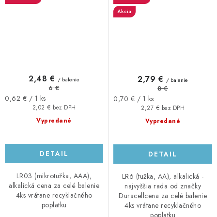
Akcia
2,48 €
2,79 €
/ balenie
/ balenie
6 €
8 €
Jednotková
Jednotková
0,62 € / 1 ks
0,70 € / 1 ks
cena:
cena:
2,02 € bez DPH
2,27 € bez DPH
Vypredané
Vypredané
DETAIL
DETAIL
LR03 (mikrotužka, AAA),
LR6 (tužka, AA), alkalická -
alkalická cena za celé balenie
najvyššia rada od značky
4ks vrátane recyklačného
Duracellcena za celé balenie
poplatku
4ks vrátane recyklačného
poplatku