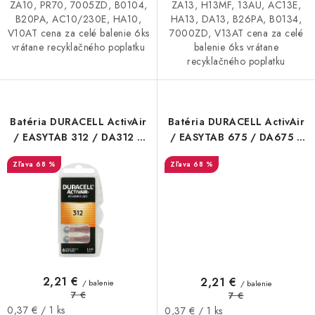
ZA10, PR70, 7005ZD, B0104,
ZA13, H13MF, 13AU, AC13E,
B20PA, AC10/230E, HA10,
HA13, DA13, B26PA, B0134,
V10AT cena za celé balenie 6ks
7000ZD, V13AT cena za celé
vrátane recyklačného poplatku
balenie 6ks vrátane
recyklačného poplatku
Batéria DURACELL ActivAir
Batéria DURACELL ActivAir
/ EASYTAB 312 / DA312 /
/ EASYTAB 675 / DA675 /
HA312 do naslúchadla 6ks
HA675 do naslúchadla 6ks
68 %
68 %
2,21 €
2,21 €
/ balenie
/ balenie
7 €
7 €
Jednotková
Jednotková
0,37 € / 1 ks
0,37 € / 1 ks