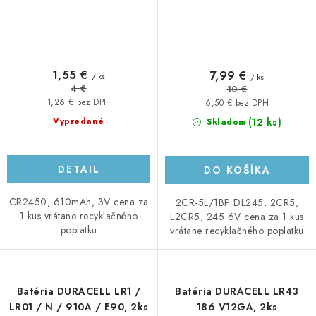
1,55 €
7,99 €
/ ks
/ ks
4 €
10 €
1,26 € bez DPH
6,50 € bez DPH
(12 ks)
Vypredané
Skladom
DETAIL
DO KOŠÍKA
CR2450, 610mAh, 3V cena za
2CR-5L/1BP DL245, 2CR5,
1 kus vrátane recyklačného
L2CR5, 245 6V cena za 1 kus
poplatku
vrátane recyklačného poplatku
Batéria DURACELL LR1 /
Batéria DURACELL LR43
LR01 / N / 910A / E90, 2ks
186 V12GA, 2ks