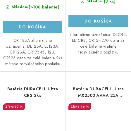
(8 ks)
Skladom
(>100 balenie)
Skladom
DO KOŠÍKA
DO KOŠÍKA
alternatívne označenia: DLCR2,
EL1CR2, CR15H270 cena za
CR 123A alternatívne
celé balenie vrátane
označenia: DL123A, EL123A,
recyklačného poplatku
CR123A, CR17345, 123,
CR123 cena za celé balenie 2ks
vrátane recyklačného poplatku
Batéria DURACELL Ultra
Batéria DURACELL Ultra
CR2 2ks
MX2500 AAAA 25A
LR8D425 LR61, 2ks
57 %
46 %