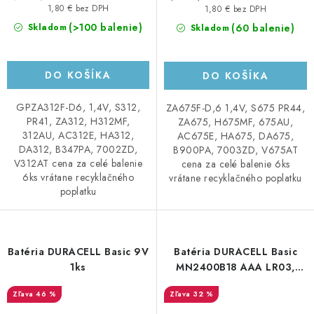
cena:
cena:
1,80 € bez DPH
1,80 € bez DPH
(>100 balenie)
(60 balenie)
Skladom
Skladom
DO KOŠÍKA
DO KOŠÍKA
GPZA312F-D6, 1,4V, S312,
ZA675F-D,6 1,4V, S675 PR44,
PR41, ZA312, H312MF,
ZA675, H675MF, 675AU,
312AU, AC312E, HA312,
AC675E, HA675, DA675,
DA312, B347PA, 7002ZD,
B900PA, 7003ZD, V675AT
V312AT cena za celé balenie
cena za celé balenie 6ks
6ks vrátane recyklačného
vrátane recyklačného poplatku
poplatku
Batéria DURACELL Basic 9V
Batéria DURACELL Basic
1ks
MN2400B18 AAA LR03,
18ks
46 %
32 %