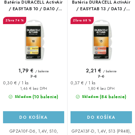
r
e
Batéria DURACELL ActivAir
Batéria DURACELL ActivAir
o
p
/ EASYTAB 10 / DA10 /
/ EASYTAB 13 / DA13 /
HA10 do naslúchadla 6ks
HA13 do naslúchadla 6ks
d
r
74 %
68 %
u
o
k
d
t
u
o
k
v
t
o
1,79 €
2,21 €
/ balenie
/ balenie
v
7 €
7 €
Jednotková
Jednotková
0,30 € / 1 ks
0,37 € / 1 ks
cena:
cena:
1,46 € bez DPH
1,80 € bez DPH
(10 balenie)
(84 balenie)
Skladom
Skladom
DO KOŠÍKA
DO KOŠÍKA
GPZA10F-D6, 1,4V, S10,
GPZA13F-D, 1,4V, S13 (PR48),