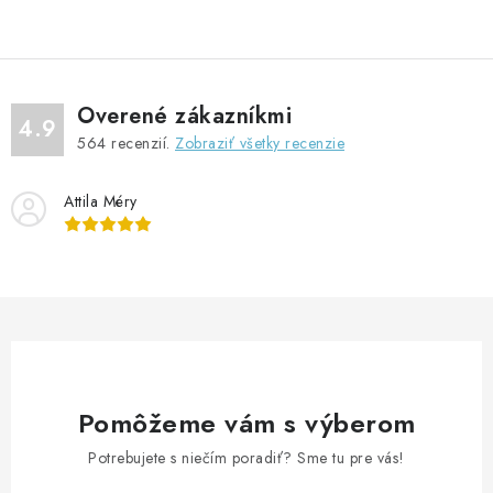
v
l
á
d
Overené zákazníkmi
a
4.9
564
recenzií.
Zobraziť všetky recenzie
c
i
Attila Méry
e
p
r
v
k
y
v
ý
Pomôžeme vám s výberom
p
Potrebujete s niečím poradiť? Sme tu pre vás!
i