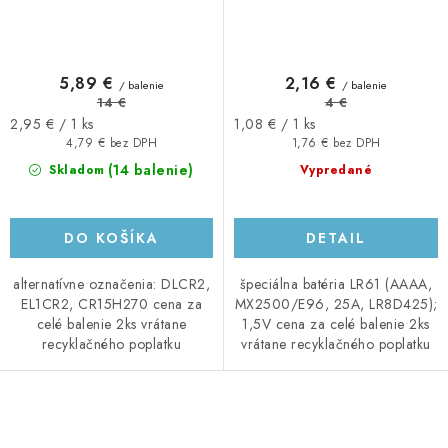
5,89 €
2,16 €
/ balenie
/ balenie
14 €
4 €
Jednotková
Jednotková
2,95 € / 1 ks
1,08 € / 1 ks
cena:
cena:
4,79 € bez DPH
1,76 € bez DPH
(14 balenie)
Skladom
Vypredané
DO KOŠÍKA
DETAIL
alternatívne označenia: DLCR2,
špeciálna batéria LR61 (AAAA,
EL1CR2, CR15H270 cena za
MX2500/E96, 25A, LR8D425);
celé balenie 2ks vrátane
1,5V cena za celé balenie 2ks
recyklačného poplatku
vrátane recyklačného poplatku
O