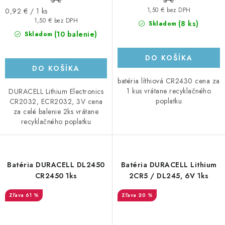
5 €
3 €
Jednotková
0,92 € / 1 ks
1,50 € bez DPH
cena:
1,50 € bez DPH
(8 ks)
Skladom
(10 balenie)
Skladom
DO KOŠÍKA
DO KOŠÍKA
batéria líthiová CR2430 cena za
1 kus vrátane recyklačného
DURACELL Lithium Electronics
poplatku
CR2032, ECR2032, 3V cena
za celé balenie 2ks vrátane
recyklačného poplatku
Batéria DURACELL DL2450
Batéria DURACELL Lithium
CR2450 1ks
2CR5 / DL245, 6V 1ks
61 %
20 %