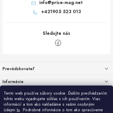
s
info
@
price-mag.net
u
+421905 523 013
Z
á
Prevádzkovateľ
p
ä
Benjamín Janiska BEN
Informácie
Malinová 49
t
955 01 TOPOĽČANY
i
Kontakty
Tento web používa súbory cookie. Ďalším prechádzaním
e
tohto webu vyjadrujete súhlas s ich používaním. Viac
IČO: 34670602
Facebook
Doprava a platba
informácií a tom ako nakladáme s vašimi osobnými
DIČ: 1020448297
IČ DPH: SK1020448297
údajmi
tu
. Podrobné informácie o tom ako spracúvame
Obchodné podmienky