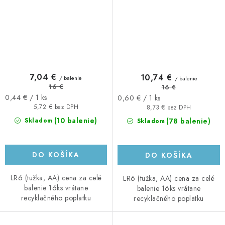
7,04 €
10,74 €
/ balenie
/ balenie
16 €
16 €
Jednotková
Jednotková
0,44 € / 1 ks
0,60 € / 1 ks
cena:
cena:
5,72 € bez DPH
8,73 € bez DPH
(10 balenie)
(78 balenie)
Skladom
Skladom
DO KOŠÍKA
DO KOŠÍKA
LR6 (tužka, AA) cena za celé
LR6 (tužka, AA) cena za celé
balenie 16ks vrátane
balenie 16ks vrátane
recyklačného poplatku
recyklačného poplatku