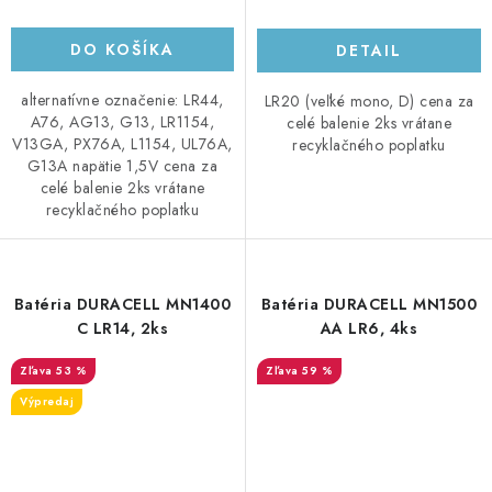
DO KOŠÍKA
DETAIL
alternatívne označenie: LR44,
LR20 (veľké mono, D) cena za
A76, AG13, G13, LR1154,
celé balenie 2ks vrátane
V13GA, PX76A, L1154, UL76A,
recyklačného poplatku
G13A napätie 1,5V cena za
celé balenie 2ks vrátane
recyklačného poplatku
Batéria DURACELL MN1400
Batéria DURACELL MN1500
C LR14, 2ks
AA LR6, 4ks
53 %
59 %
Výpredaj