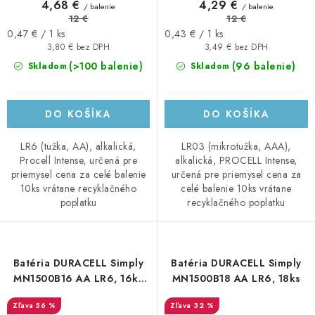
4,68 €
4,29 €
/ balenie
/ balenie
12 €
12 €
Jednotková
Jednotková
0,47 € / 1 ks
0,43 € / 1 ks
cena:
cena:
3,80 € bez DPH
3,49 € bez DPH
(>100 balenie)
(96 balenie)
Skladom
Skladom
DO KOŠÍKA
DO KOŠÍKA
LR6 (tužka, AA), alkalická,
LR03 (mikrotužka, AAA),
Procell Intense, určená pre
alkalická, PROCELL Intense,
priemysel cena za celé balenie
určená pre priemysel cena za
10ks vrátane recyklačného
celé balenie 10ks vrátane
poplatku
recyklačného poplatku
Batéria DURACELL Simply
Batéria DURACELL Simply
MN1500B16 AA LR6, 16ks
MN1500B18 AA LR6, 18ks
(4x4)
56 %
32 %