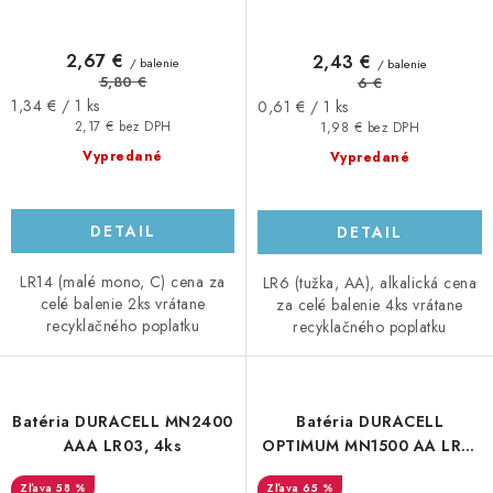
2,67 €
2,43 €
/ balenie
/ balenie
5,80 €
6 €
Jednotková
Jednotková
1,34 € / 1 ks
0,61 € / 1 ks
cena:
cena:
2,17 € bez DPH
1,98 € bez DPH
Vypredané
Vypredané
DETAIL
DETAIL
LR14 (malé mono, C) cena za
LR6 (tužka, AA), alkalická cena
celé balenie 2ks vrátane
za celé balenie 4ks vrátane
recyklačného poplatku
recyklačného poplatku
Batéria DURACELL MN2400
Batéria DURACELL
AAA LR03, 4ks
OPTIMUM MN1500 AA LR6,
4ks
58 %
65 %