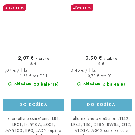
65 %
55 %
2,07 €
0,90 €
/ balenie
/ balenie
6 €
2 €
Jednotková
Jednotková
1,04 € / 1 ks
0,45 € / 1 ks
cena:
cena:
1,68 € bez DPH
0,73 € bez DPH
(58 balenie)
(3 balenie)
Skladom
Skladom
DO KOŠÍKA
DO KOŠÍKA
alternatívne označenie: LR1,
alternatívne označenia: L1142,
LR01, N, 910A, 4001,
LR43, 186, D186, RW84, G12,
MN9100, E90, LADY napätie:
V12GA, AG12 cena za celé