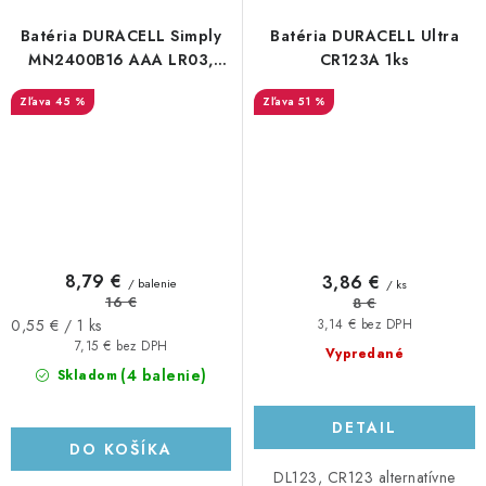
Batéria DURACELL Simply
Batéria DURACELL Ultra
MN2400B16 AAA LR03,
CR123A 1ks
16ks (4x4)
45 %
51 %
8,79 €
3,86 €
/ balenie
/ ks
16 €
8 €
Jednotková
0,55 € / 1 ks
3,14 € bez DPH
cena:
7,15 € bez DPH
Vypredané
(4 balenie)
Skladom
DETAIL
DO KOŠÍKA
DL123, CR123 alternatívne