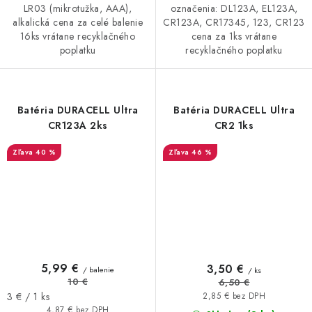
označenia: DL123A, EL123A,
LR03 (mikrotužka, AAA),
CR123A, CR17345, 123, CR123
alkalická cena za celé balenie
cena za 1ks vrátane
16ks vrátane recyklačného
recyklačného poplatku
poplatku
Batéria DURACELL Ultra
Batéria DURACELL Ultra
CR123A 2ks
CR2 1ks
40 %
46 %
5,99 €
3,50 €
/ balenie
/ ks
10 €
6,50 €
Jednotková
3 € / 1 ks
2,85 € bez DPH
cena:
4,87 € bez DPH