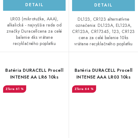
DETAIL
DETAIL
LR03 (mikrotužka, AAA),
DL123, CR123 alternatívne
alkalická - najvyššia rada od
označenia: DL123A, EL123A,
značky Duracellcena za celé
CR123A, CR17345, 123, CR123
balenie 4ks vrátane
cena za celé balenie 10ks
recyklačného poplatku
vrátane recyklačného poplatku
Batéria DURACELL Procell
Batéria DURACELL Procell
INTENSE AA LR6 10ks
INTENSE AAA LR03 10ks
61 %
64 %