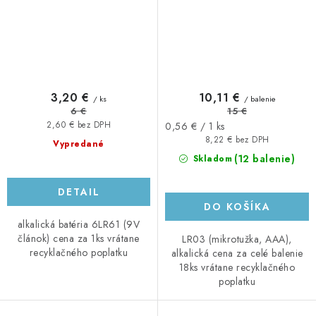
3,20 €
10,11 €
/ ks
/ balenie
6 €
15 €
Jednotková
2,60 € bez DPH
0,56 € / 1 ks
cena:
8,22 € bez DPH
Vypredané
(12 balenie)
Skladom
DETAIL
DO KOŠÍKA
alkalická batéria 6LR61 (9V
článok) cena za 1ks vrátane
LR03 (mikrotužka, AAA),
recyklačného poplatku
alkalická cena za celé balenie
18ks vrátane recyklačného
poplatku