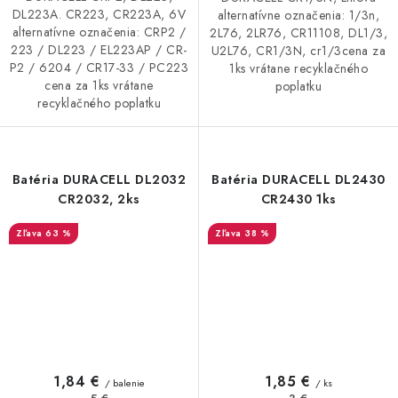
DL223A. CR223, CR223A, 6V
alternatívne označenia: 1/3n,
alternatívne označenia: CRP2 /
2L76, 2LR76, CR11108, DL1/3,
223 / DL223 / EL223AP / CR-
U2L76, CR1/3N, cr1/3cena za
P2 / 6204 / CR17-33 / PC223
1ks vrátane recyklačného
cena za 1ks vrátane
poplatku
recyklačného poplatku
Batéria DURACELL DL2032
Batéria DURACELL DL2430
CR2032, 2ks
CR2430 1ks
63 %
38 %
1,84 €
1,85 €
/ balenie
/ ks