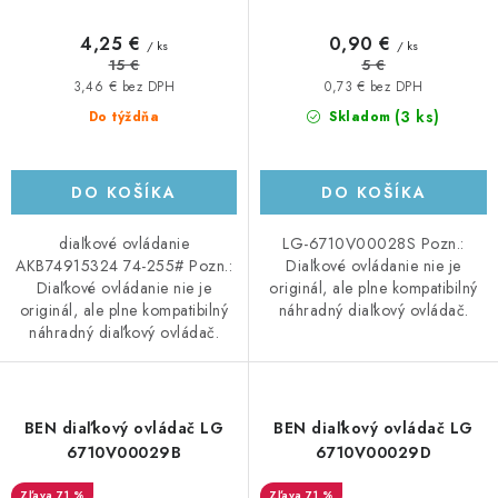
4,25 €
0,90 €
/ ks
/ ks
15 €
5 €
3,46 € bez DPH
0,73 € bez DPH
(3 ks)
Do týždňa
Skladom
DO KOŠÍKA
DO KOŠÍKA
diaľkové ovládanie
LG-6710V00028S Pozn.:
AKB74915324 74-255# Pozn.:
Diaľkové ovládanie nie je
Diaľkové ovládanie nie je
originál, ale plne kompatibilný
originál, ale plne kompatibilný
náhradný diaľkový ovládač.
náhradný diaľkový ovládač.
BEN diaľkový ovládač LG
BEN diaľkový ovládač LG
6710V00029B
6710V00029D
71 %
71 %