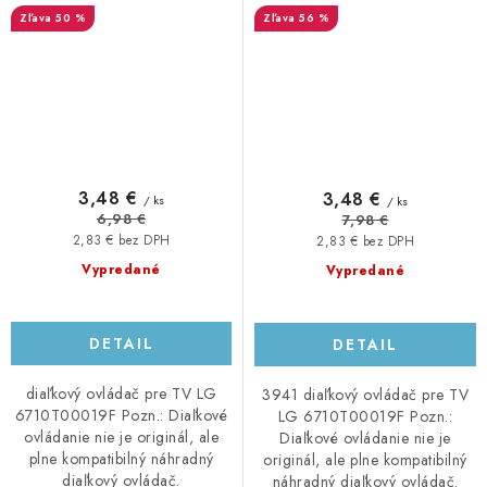
50 %
56 %
3,48 €
3,48 €
/ ks
/ ks
6,98 €
7,98 €
2,83 € bez DPH
2,83 € bez DPH
Vypredané
Vypredané
DETAIL
DETAIL
diaľkový ovládač pre TV LG
3941 diaľkový ovládač pre TV
6710T00019F Pozn.: Diaľkové
LG 6710T00019F Pozn.:
ovládanie nie je originál, ale
Diaľkové ovládanie nie je
plne kompatibilný náhradný
originál, ale plne kompatibilný
diaľkový ovládač.
náhradný diaľkový ovládač.