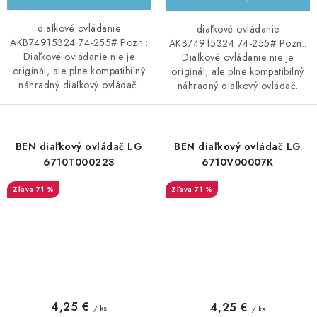
diaľkové ovládanie
diaľkové ovládanie
AKB74915324 74-255# Pozn.:
AKB74915324 74-255# Pozn.:
Diaľkové ovládanie nie je
Diaľkové ovládanie nie je
originál, ale plne kompatibilný
originál, ale plne kompatibilný
náhradný diaľkový ovládač.
náhradný diaľkový ovládač.
BEN diaľkový ovládač LG
BEN diaľkový ovládač LG
6710T00022S
6710V00007K
71 %
71 %
4,25 €
4,25 €
/ ks
/ ks