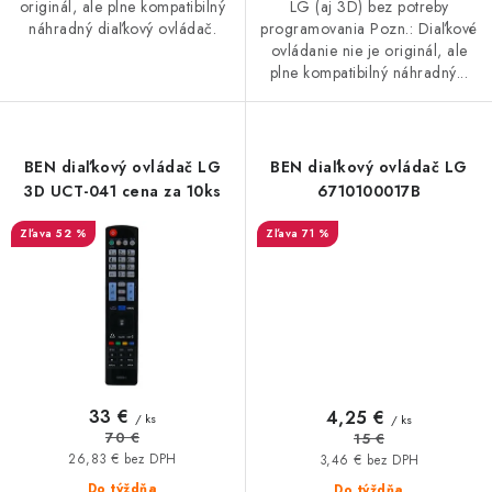
originál, ale plne kompatibilný
LG (aj 3D) bez potreby
náhradný diaľkový ovládač.
programovania Pozn.: Diaľkové
ovládanie nie je originál, ale
plne kompatibilný náhradný...
BEN diaľkový ovládač LG
BEN diaľkový ovládač LG
3D UCT-041 cena za 10ks
6710100017B
52 %
71 %
33 €
4,25 €
/ ks
/ ks
70 €
15 €
26,83 € bez DPH
3,46 € bez DPH
Do týždňa
Do týždňa