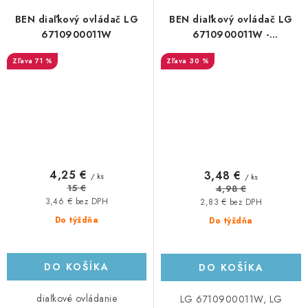
BEN diaľkový ovládač LG
BEN diaľkový ovládač LG
6710900011W
6710900011W -
neoriginálny
71 %
30 %
4,25 €
3,48 €
/ ks
/ ks
15 €
4,98 €
3,46 € bez DPH
2,83 € bez DPH
Do týždňa
Do týždňa
DO KOŠÍKA
DO KOŠÍKA
diaľkové ovládanie
LG 6710900011W, LG