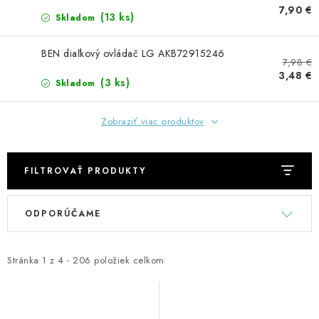
GADGETY, DARČEKY
7,90 €
(13 ks)
Skladom
KÁBLE A KONEKTORY
BEN diaľkový ovládač LG AKB72915246
7,98 €
OSVETLENIE
3,48 €
(3 ks)
Skladom
PC A NOTEBOOKY
Zobraziť viac produktov
TELEFÓNY, TABLETY, GSM
FILTROVAŤ PRODUKTY
NEZARADENÉ
V
R
ODPORÚČAME
ý
a
KONTAKTY
p
d
i
e
Stránka
1
z
4
-
206
položiek celkom
Kontakty
Doprava a platba
Časté otázky
s
n
p
i