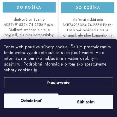
DO KOŠÍKA
DO KOŠÍKA
diaľkové ovládanie
diaľkové ovládanie
AKB74915324 74-255# Pozn.:
AKB74915324 74-255# Pozn.:
Diaľkové ovládanie nie je
Diaľkové ovládanie nie je
originál, ale plne kompatibilný
originál, ale plne kompatibilný
náhradný diaľkový ovládač.
náhradný diaľkový ovládač.
Tento web používa súbory cookie. Ďalším prechádzaním
tohto webu vyjadrujete súhlas s ich používaním. Viac
informácií a tom ako nakladáme s vašimi osobnými
BEN diaľkový ovládač LG
BEN diaľkový ovládač LG
údajmi
tu
. Podrobné informácie o tom ako spracúvame
6710V00077V
6710V00077Z
súbory cookies
tu
.
71 %
71 %
Nastavenie
Odmietnuť
Súhlasím