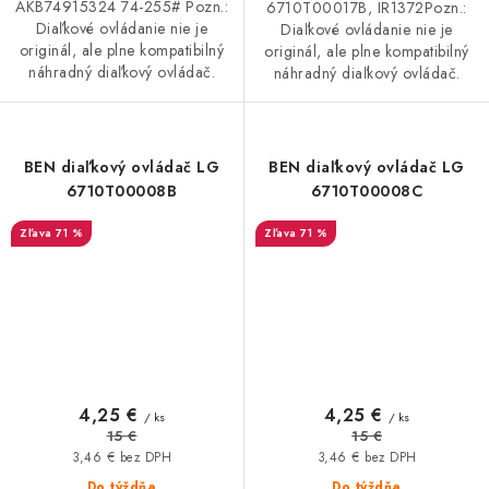
AKB74915324 74-255# Pozn.:
6710T00017B, IR1372Pozn.:
Diaľkové ovládanie nie je
Diaľkové ovládanie nie je
originál, ale plne kompatibilný
originál, ale plne kompatibilný
náhradný diaľkový ovládač.
náhradný diaľkový ovládač.
BEN diaľkový ovládač LG
BEN diaľkový ovládač LG
6710T00008B
6710T00008C
71 %
71 %
4,25 €
4,25 €
/ ks
/ ks
15 €
15 €
3,46 € bez DPH
3,46 € bez DPH
Do týždňa
Do týždňa