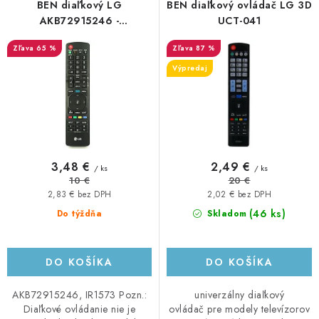
r
e
BEN diaľkový LG
BEN diaľkový ovládač LG 3D
o
p
AKB72915246 -
UCT-041
neoriginálny
d
r
65 %
87 %
u
o
Výpredaj
k
d
t
u
o
k
v
t
o
3,48 €
2,49 €
/ ks
/ ks
v
10 €
20 €
2,83 € bez DPH
2,02 € bez DPH
(46 ks)
Do týždňa
Skladom
DO KOŠÍKA
DO KOŠÍKA
AKB72915246, IR1573 Pozn.:
univerzálny diaľkový
Diaľkové ovládanie nie je
ovládač pre modely televízorov