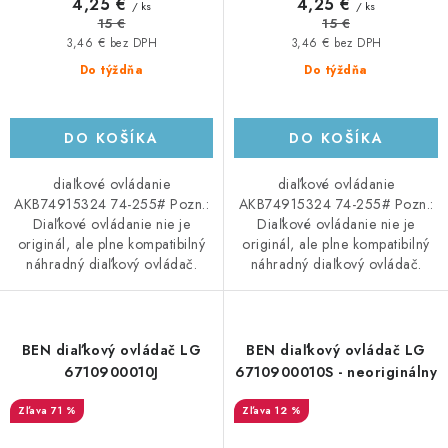
4,25 €
4,25 €
/ ks
/ ks
15 €
15 €
3,46 € bez DPH
3,46 € bez DPH
Do týždňa
Do týždňa
DO KOŠÍKA
DO KOŠÍKA
diaľkové ovládanie
diaľkové ovládanie
AKB74915324 74-255# Pozn.:
AKB74915324 74-255# Pozn.:
Diaľkové ovládanie nie je
Diaľkové ovládanie nie je
originál, ale plne kompatibilný
originál, ale plne kompatibilný
náhradný diaľkový ovládač.
náhradný diaľkový ovládač.
BEN diaľkový ovládač LG
BEN diaľkový ovládač LG
6710900010J
6710900010S - neoriginálny
71 %
12 %