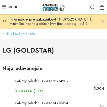
Prejsť
Hľad
na
obsah
!!! UPOZORNENIE !!!:
BATÉRIE
Minimálna hodnota objednávky (bez dopravy) je 5 €.
AUDIO - VIDEO
Diaľkové ovládače
AUTO HI-FI
LG (GOLDSTAR)
AUTOMOBIL
Najpredávanejšie
DOMÁCNOSŤ
Diaľkový ovládač LG AKB72914209
ELEKTROINŠTALAČNÝ MATERIÁL
10 €
3,50 €
(1 ks)
Skladom
FOTOVOLTAIKA
Diaľkový ovládač LG AKB74915324
15 €