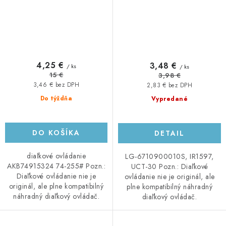
4,25 €
3,48 €
/ ks
/ ks
15 €
3,98 €
3,46 € bez DPH
2,83 € bez DPH
Do týždňa
Vypredané
DO KOŠÍKA
DETAIL
diaľkové ovládanie
LG-6710900010S, IR1597,
AKB74915324 74-255# Pozn.:
UCT-30 Pozn.: Diaľkové
Diaľkové ovládanie nie je
ovládanie nie je originál, ale
originál, ale plne kompatibilný
plne kompatibilný náhradný
náhradný diaľkový ovládač.
diaľkový ovládač.