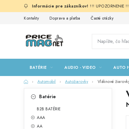
Prejsť
!!! UPOZORNENIE !!!:
na
obsah
Kontakty
Doprava a platba
Časté otázky
BATÉRIE
AUDIO - VIDEO
AUTO H
Domov
Automobil
Autožiarovky
Vláknové žiarovk
B
K
Preskočiť
Batérie
kategórie
a
o
t
B2B BATÉRIE
č
AAA
e
n
AA