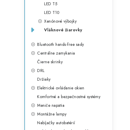
LED T5
LED T10
Xenónové výbojky
Vláknové žiarovky
Bluetooth hands-free sady
Centrálne zamykania
i
Čierne skrinky
DRL
Držiaky
Elektrické ovládanie okien
Komfortné a bezpečnostné systémy
Meniče napätia
Montážne lampy
Nabíjačky autobatérií