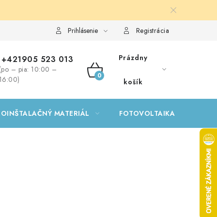
Prihlásenie
Registrácia
Prázdny
+421905 523 013
(po – pia: 10:00 –
NÁKUPNÝ
16:00)
košík
KOŠÍK
ROINŠTALAČNÝ MATERIÁL
FOTOVOLTAIKA
GA