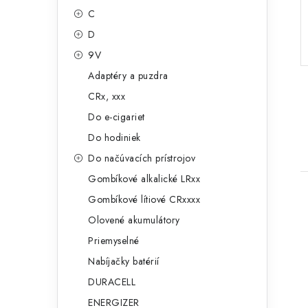
g
ý
C
ó
D
p
r
9V
a
i
Adaptéry a puzdra
e
n
CRx, xxx
e
Do e-cigariet
Do hodiniek
l
Do načúvacích prístrojov
Gombíkové alkalické LRxx
Gombíkové lítiové CRxxxx
Olovené akumulátory
Priemyselné
Nabíjačky batérií
i
DURACELL
ENERGIZER