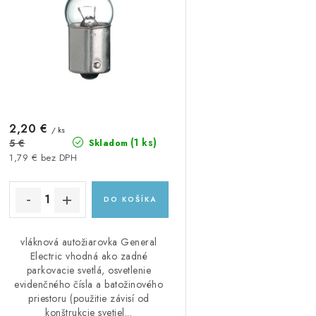
e
p
p
r
r
o
o
d
d
u
2,20 €
u
/ ks
(1 ks)
5 €
Skladom
k
k
1,79 € bez DPH
t
DO KOŠÍKA
o
o
v
v
vláknová autožiarovka General
Electric vhodná ako zadné
parkovacie svetlá, osvetlenie
evidenčného čísla a batožinového
priestoru (použitie závisí od
konštrukcie svetiel...