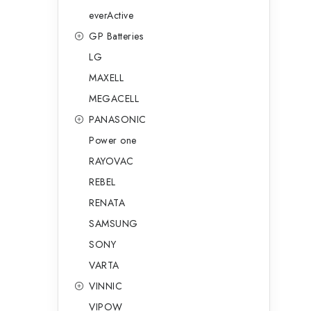
everActive
GP Batteries
LG
MAXELL
MEGACELL
PANASONIC
Power one
RAYOVAC
t
REBEL
RENATA
SAMSUNG
SONY
VARTA
VINNIC
VIPOW