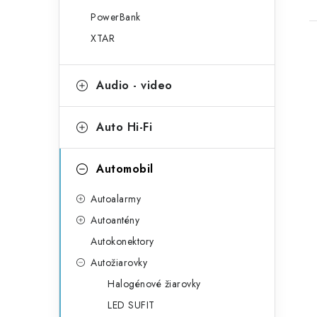
PowerBank
XTAR
Audio - video
l
Auto Hi-Fi
Automobil
Autoalarmy
Autoantény
i
Autokonektory
Autožiarovky
Halogénové žiarovky
r
LED SUFIT