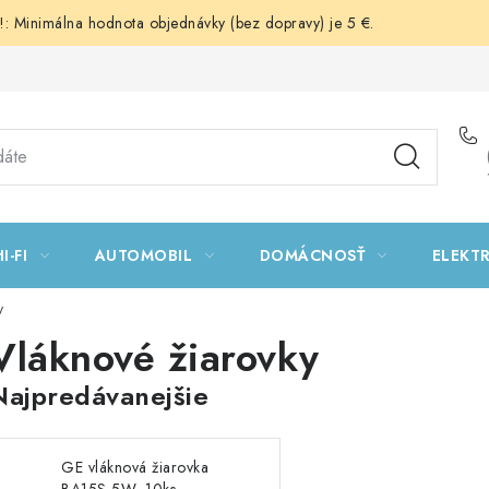
 Minimálna hodnota objednávky (bez dopravy) je 5 €.
I-FI
AUTOMOBIL
DOMÁCNOSŤ
ELEKT
y
Vláknové žiarovky
Najpredávanejšie
GE vláknová žiarovka