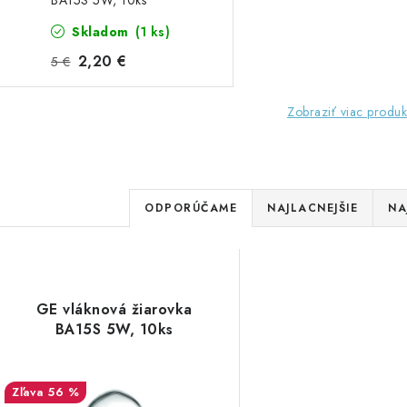
BA15S 5W, 10ks
Skladom
(1 ks)
2,20 €
5 €
Zobraziť viac produk
R
ODPORÚČAME
NAJLACNEJŠIE
NA
a
V
d
ý
e
GE vláknová žiarovka
p
BA15S 5W, 10ks
n
i
s
56 %