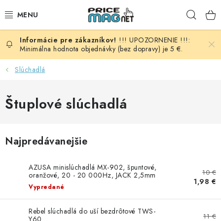
Prejsť
Hľad
na
obsah
!!! UPOZORNENIE !!!:
BATÉRIE
Minimálna hodnota objednávky (bez dopravy) je 5 €.
AUDIO - VIDEO
Slúchadlá
AUTO HI-FI
Štuplové slúchadlá
AUTOMOBIL
Najpredávanejšie
DOMÁCNOSŤ
AZUSA minislúchadlá MX-902, špuntové,
ELEKTROINŠTALAČNÝ MATERIÁL
10 €
oranžové, 20 - 20 000Hz, JACK 2,5mm
1,98 €
Vypredané
FOTOVOLTAIKA
Rebel slúchadlá do uší bezdrôtové TWS-
11 €
Y60