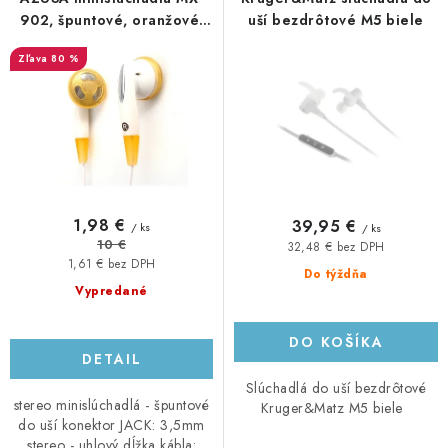
o
p
902, špuntové, oranžové,
uší bezdrôtové M5 biele
20 - 20 000Hz, JACK 2,5mm
d
r
80 %
u
o
k
d
t
u
o
k
v
t
o
1,98 €
39,95 €
/ ks
/ ks
v
10 €
32,48 € bez DPH
1,61 € bez DPH
Do týždňa
Vypredané
DO KOŠÍKA
DETAIL
Slúchadlá do uší bezdrôtové
stereo minislúchadlá - špuntové
Kruger&Matz M5 biele
do uší konektor JACK: 3,5mm
stereo - uhlový dĺžka kábla: