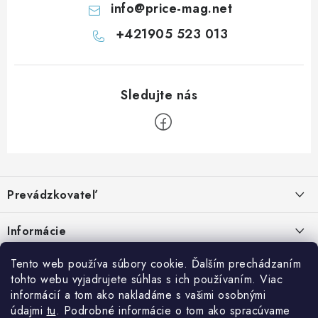
s
info
@
price-mag.net
u
+421905 523 013
Z
á
Prevádzkovateľ
p
ä
Benjamín Janiska BEN
Informácie
Malinová 49
t
955 01 TOPOĽČANY
i
Kontakty
Tento web používa súbory cookie. Ďalším prechádzaním
e
tohto webu vyjadrujete súhlas s ich používaním. Viac
IČO: 34670602
Facebook
Doprava a platba
informácií a tom ako nakladáme s vašimi osobnými
DIČ: 1020448297
IČ DPH: SK1020448297
údajmi
tu
. Podrobné informácie o tom ako spracúvame
Obchodné podmienky