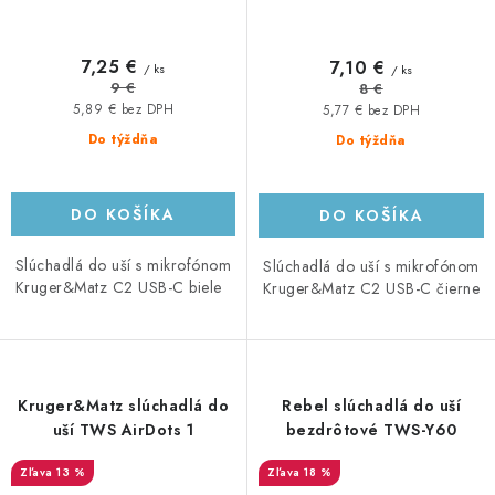
7,25 €
7,10 €
/ ks
/ ks
9 €
8 €
5,89 € bez DPH
5,77 € bez DPH
Do týždňa
Do týždňa
DO KOŠÍKA
DO KOŠÍKA
Slúchadlá do uší s mikrofónom
Slúchadlá do uší s mikrofónom
Kruger&Matz C2 USB-C biele
Kruger&Matz C2 USB-C čierne
Kruger&Matz slúchadlá do
Rebel slúchadlá do uší
uší TWS AirDots 1
bezdrôtové TWS-Y60
13 %
18 %