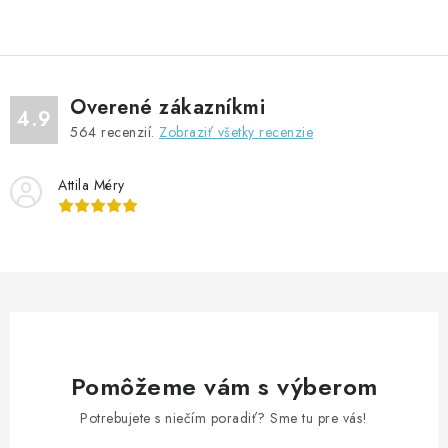
v
l
á
d
Overené zákazníkmi
a
4.9
564
recenzií.
Zobraziť všetky recenzie
c
i
Attila Méry
e
p
r
v
k
y
v
ý
Pomôžeme vám s výberom
p
Potrebujete s niečím poradiť? Sme tu pre vás!
i