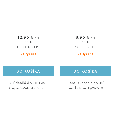
12,95 €
8,95 €
/ ks
/ ks
15 €
11 €
10,53 € bez DPH
7,28 € bez DPH
Do týždňa
Do týždňa
DO KOŠÍKA
DO KOŠÍKA
Slúchadlá do uší TWS
Rebel slúchadlá do uší
Kruger&Matz AirDots 1
bezdrôtové TWS-Y60
O