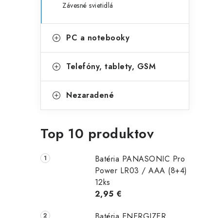
Závesné svietidlá
PC a notebooky
Telefóny, tablety, GSM
Nezaradené
Top 10 produktov
Batéria PANASONIC Pro
Power LR03 / AAA (8+4)
12ks
2,95 €
Batéria ENERGIZER