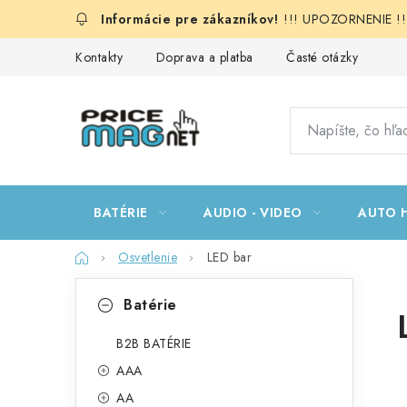
Prejsť
!!! UPOZORNENIE !!!:
na
obsah
Kontakty
Doprava a platba
Časté otázky
BATÉRIE
AUDIO - VIDEO
AUTO H
Domov
Osvetlenie
LED bar
B
K
Preskočiť
Batérie
kategórie
a
o
t
B2B BATÉRIE
č
AAA
e
n
AA