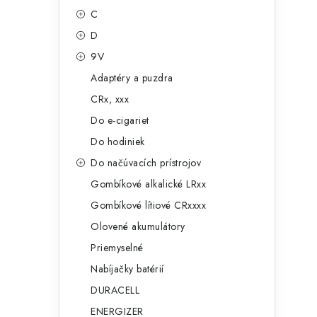
g
ý
C
ó
D
p
r
9V
a
i
Adaptéry a puzdra
e
n
CRx, xxx
e
Do e-cigariet
Do hodiniek
l
Do načúvacích prístrojov
Gombíkové alkalické LRxx
Gombíkové lítiové CRxxxx
Olovené akumulátory
Priemyselné
Nabíjačky batérií
DURACELL
ENERGIZER