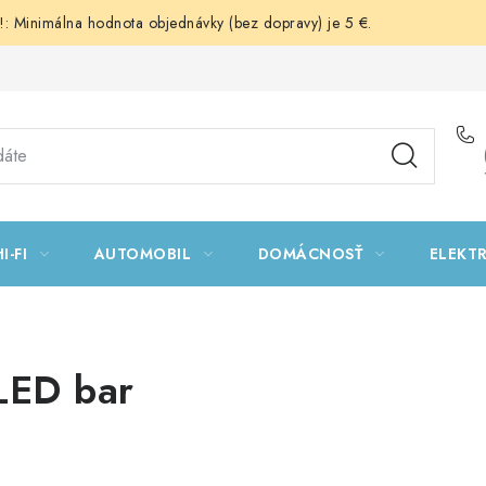
 Minimálna hodnota objednávky (bez dopravy) je 5 €.
I-FI
AUTOMOBIL
DOMÁCNOSŤ
ELEKT
LED bar