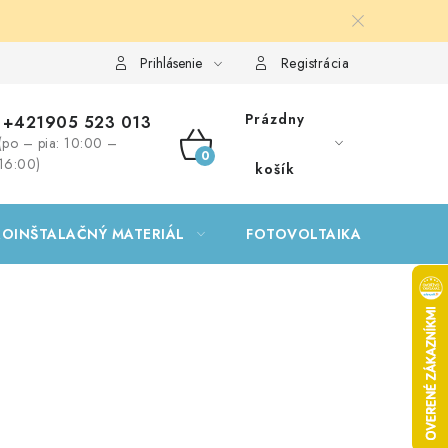
Prihlásenie
Registrácia
Prázdny
+421905 523 013
(po – pia: 10:00 –
NÁKUPNÝ
16:00)
košík
KOŠÍK
ROINŠTALAČNÝ MATERIÁL
FOTOVOLTAIKA
GA