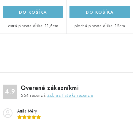
DO KOŠÍKA
DO KOŠÍKA
ostrá pinzeta dĺžka: 11,5cm
plochá pinzeta dĺžka: 12cm
O
v
l
á
d
Overené zákazníkmi
a
4.9
564
recenzií.
Zobraziť všetky recenzie
c
i
Attila Méry
e
p
r