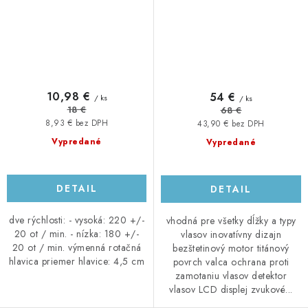
10,98 €
54 €
/ ks
/ ks
18 €
68 €
8,93 € bez DPH
43,90 € bez DPH
Vypredané
Vypredané
DETAIL
DETAIL
dve rýchlosti: - vysoká: 220 +/-
vhodná pre všetky dĺžky a typy
20 ot / min. - nízka: 180 +/-
vlasov inovatívny dizajn
20 ot / min. výmenná rotačná
bezštetinový motor titánový
hlavica priemer hlavice: 4,5 cm
povrch valca ochrana proti
zamotaniu vlasov detektor
vlasov LCD displej zvukové...