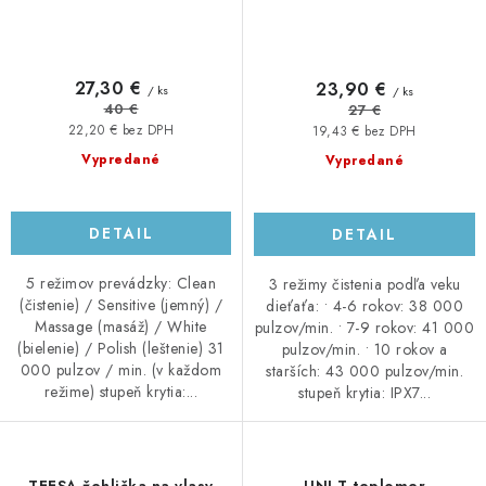
27,30 €
23,90 €
/ ks
/ ks
40 €
27 €
22,20 € bez DPH
19,43 € bez DPH
Vypredané
Vypredané
DETAIL
DETAIL
5 režimov prevádzky: Clean
3 režimy čistenia podľa veku
(čistenie) / Sensitive (jemný) /
dieťaťa: • 4-6 rokov: 38 000
Massage (masáž) / White
pulzov/min. • 7-9 rokov: 41 000
(bielenie) / Polish (leštenie) 31
pulzov/min. • 10 rokov a
000 pulzov / min. (v každom
starších: 43 000 pulzov/min.
režime) stupeň krytia:...
stupeň krytia: IPX7...
TEESA žehlička na vlasy
UNI-T teplomer