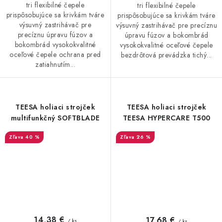
tri flexibilné čepele
tri flexibilné čepele
prispôsobujúce sa krivkám tváre
prispôsobujúce sa krivkám tváre
výsuvný zastrihávač pre
výsuvný zastrihávač pre precíznu
precíznu úpravu fúzov a
úpravu fúzov a bokombrád
bokombrád vysokokvalitné
vysokokvalitné oceľové čepele
oceľové čepele ochrana pred
bezdrôtová prevádzka tichý...
zatiahnutím...
TEESA holiaci strojček
TEESA holiaci strojček
multifunkčný SOFTBLADE
TEESA HYPERCARE T500
40 %
26 %
14,38 €
17,68 €
/ ks
/ ks