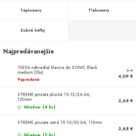
GADGETY, DARČEKY
Teplomery
Tlakomery
KÁBLE A KONEKTORY
Zubné kefky
OSVETLENIE
PC A NOTEBOOKY
Najpredávanejšie
TELEFÓNY, TABLETY, GSM
TEESA náhradné hlavice do SONIC Black
8 €
medium (2ks)
4,09 €
NEZARADENÉ
Vypredané
XTREME pinzeta plochá TS-13/2A-SA,
KONTAKTY
120mm
2,68 €
(4 ks)
Skladom
Kontakty
Doprava a platba
Časté otázky
XTREME pinzeta ostrá TS-10/SS-SA, 115mm
2,68 €
(2 ks)
Skladom