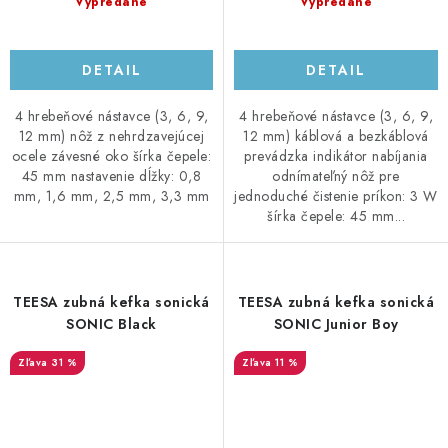
Vypredané
Vypredané
DETAIL
DETAIL
4 hrebeňové nástavce (3, 6, 9,
4 hrebeňové nástavce (3, 6, 9,
12 mm) nôž z nehrdzavejúcej
12 mm) káblová a bezkáblová
ocele závesné oko šírka čepele:
prevádzka indikátor nabíjania
45 mm nastavenie dĺžky: 0,8
odnímateľný nôž pre
mm, 1,6 mm, 2,5 mm, 3,3 mm
jednoduché čistenie príkon: 3 W
šírka čepele: 45 mm...
TEESA zubná kefka sonická
TEESA zubná kefka sonická
SONIC Black
SONIC Junior Boy
31 %
11 %