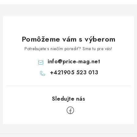
v
k
y
v
ý
Pomôžeme vám s výberom
p
Potrebujete s niečím poradiť? Sme tu pre vás!
i
s
info
@
price-mag.net
u
+421905 523 013
Z
á