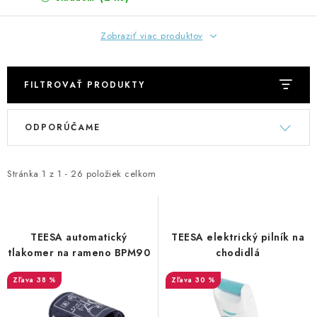
Zobraziť viac produktov
FILTROVAŤ PRODUKTY
V
R
ODPORÚČAME
ý
a
p
d
i
e
Stránka
1
z
1
-
26
položiek celkom
s
n
p
i
r
e
TEESA automatický
TEESA elektrický pilník na
o
p
tlakomer na rameno BPM90
chodidlá
d
r
38 %
30 %
u
o
k
d