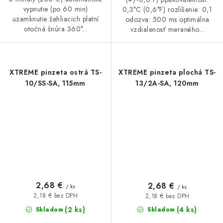
vypnutie (po 60 min)
0,3°C (0,6°F) rozlíšenie: 0,1
uzamknutie žehliacich platní
odozva: 500 ms optimálna
otočná šnúra 360°...
vzdialenosť meraného...
XTREME pinzeta ostrá TS-
XTREME pinzeta plochá TS-
10/SS-SA, 115mm
13/2A-SA, 120mm
2,68 €
2,68 €
/ ks
/ ks
2,18 € bez DPH
2,18 € bez DPH
(2 ks)
(4 ks)
Skladom
Skladom