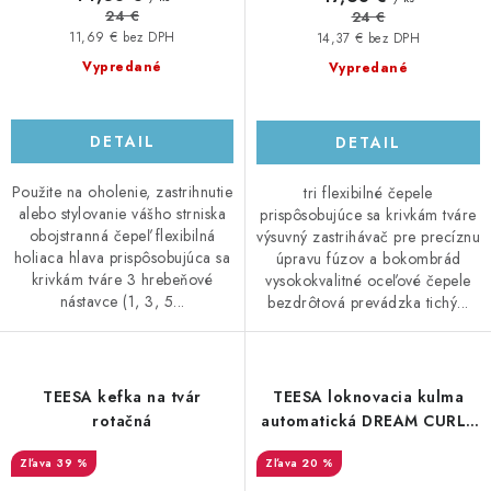
24 €
24 €
11,69 € bez DPH
14,37 € bez DPH
Vypredané
Vypredané
DETAIL
DETAIL
Použite na oholenie, zastrihnutie
tri flexibilné čepele
alebo stylovanie vášho strniska
prispôsobujúce sa krivkám tváre
obojstranná čepeľ flexibilná
výsuvný zastrihávač pre precíznu
holiaca hlava prispôsobujúca sa
úpravu fúzov a bokombrád
krivkám tváre 3 hrebeňové
vysokokvalitné oceľové čepele
nástavce (1, 3, 5...
bezdrôtová prevádzka tichý...
TEESA kefka na tvár
TEESA loknovacia kulma
rotačná
automatická DREAM CURLS
X600
39 %
20 %