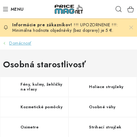
Prejsť
Hľad
na
obsah
!!! UPOZORNENIE !!!:
BATÉRIE
Minimálna hodnota objednávky (bez dopravy) je 5 €.
AUDIO - VIDEO
Domácnosť
AUTO HI-FI
Osobná starostlivosť
AUTOMOBIL
Fény, kulmy, žehličky
Holiace strojčeky
na vlasy
DOMÁCNOSŤ
ELEKTROINŠTALAČNÝ MATERIÁL
Kozmetické pomôcky
Osobné váhy
FOTOVOLTAIKA
Oximetre
Strihací strojček