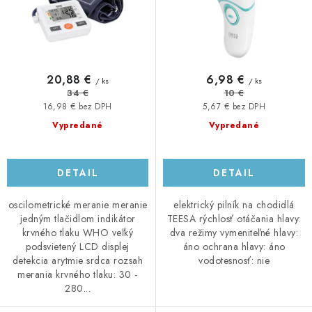
t
u
o
k
v
t
o
20,88 €
6,98 €
/ ks
/ ks
v
34 €
10 €
16,98 € bez DPH
5,67 € bez DPH
Vypredané
Vypredané
DETAIL
DETAIL
oscilometrické meranie meranie
elektrický pilník na chodidlá
jedným tlačidlom indikátor
TEESA rýchlosť otáčania hlavy:
krvného tlaku WHO veľký
dva režimy vymeniteľné hlavy:
podsvietený LCD displej
áno ochrana hlavy: áno
detekcia arytmie srdca rozsah
vodotesnosť: nie
merania krvného tlaku: 30 -
280...