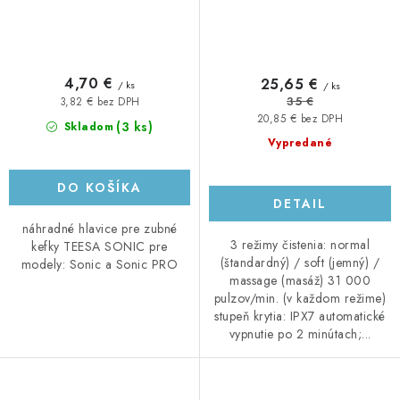
4,70 €
25,65 €
/ ks
/ ks
35 €
3,82 € bez DPH
20,85 € bez DPH
(3 ks)
Skladom
Vypredané
DO KOŠÍKA
DETAIL
náhradné hlavice pre zubné
3 režimy čistenia: normal
kefky TEESA SONIC pre
(štandardný) / soft (jemný) /
modely: Sonic a Sonic PRO
massage (masáž) 31 000
pulzov/min. (v každom režime)
stupeň krytia: IPX7 automatické
vypnutie po 2 minútach;...