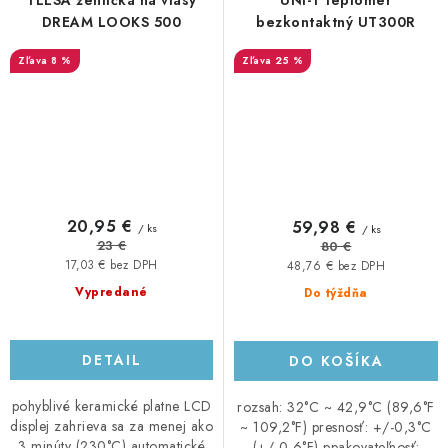
DREAM LOOKS 500
bezkontaktný UT300R
8 %
25 %
20,95 €
59,98 €
/ ks
/ ks
23 €
80 €
17,03 € bez DPH
48,76 € bez DPH
Vypredané
Do týždňa
DETAIL
DO KOŠÍKA
pohyblivé keramické platne LCD
rozsah: 32°C ~ 42,9°C (89,6°F
displej zahrieva sa za menej ako
~ 109,2°F) presnosť: +/-0,3°C
3 minúty (230°C) automatické
(+/-0,6°F) ppakovateľnosť: