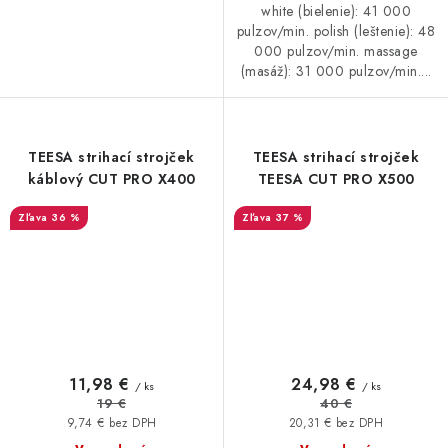
white (bielenie): 41 000
pulzov/min. polish (leštenie): 48
000 pulzov/min. massage
(masáž): 31 000 pulzov/min....
TEESA strihací strojček
TEESA strihací strojček
káblový CUT PRO X400
TEESA CUT PRO X500
36 %
37 %
11,98 €
24,98 €
/ ks
/ ks
19 €
40 €
9,74 € bez DPH
20,31 € bez DPH