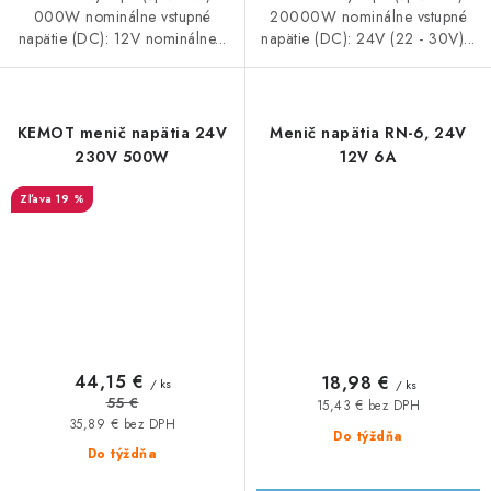
000W nominálne vstupné
20000W nominálne vstupné
napätie (DC): 12V nominálne...
napätie (DC): 24V (22 - 30V)...
KEMOT menič napätia 24V
Menič napätia RN-6, 24V
230V 500W
12V 6A
19 %
44,15 €
18,98 €
/ ks
/ ks
55 €
15,43 € bez DPH
35,89 € bez DPH
Do týždňa
Do týždňa