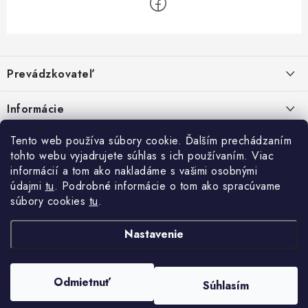
Z
á
Prevádzkovateľ
p
ä
Benjamín Janiska BEN
Informácie
Malinová 49
t
955 01 TOPOĽČANY
i
Kontakty
Tento web používa súbory cookie. Ďalším prechádzaním
e
tohto webu vyjadrujete súhlas s ich používaním. Viac
IČO: 34670602
Facebook
Doprava a platba
informácií a tom ako nakladáme s vašimi osobnými
DIČ: 1020448297
údajmi
tu
. Podrobné informácie o tom ako spracúvame
IČ DPH: SK1020448297
Obchodné podmienky
súbory cookies
tu
.
TEL: +421905 523 013
Ochrana osobných údajov
MAIL: mag@price-mag.net
Nastavenie
Vrátenie tovaru
Reklamácie
Odmietnuť
Súhlasím
Copyright 2026
price-mag.net
. Všetky práva vyhradené.
Vytvoril Shoptet
a jeho partner
WEBHUT.sk