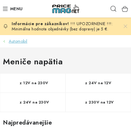
Prejsť
Hľad
na
obsah
!!! UPOZORNENIE !!!:
BATÉRIE
Minimálna hodnota objednávky (bez dopravy) je 5 €.
AUDIO - VIDEO
Automobil
AUTO HI-FI
Meniče napätia
AUTOMOBIL
z 12V na 230V
z 24V na 12V
DOMÁCNOSŤ
ELEKTROINŠTALAČNÝ MATERIÁL
z 24V na 230V
z 230V na 12V
FOTOVOLTAIKA
Najpredávanejšie