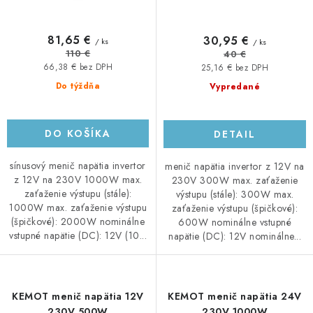
81,65 €
30,95 €
/ ks
/ ks
110 €
40 €
66,38 € bez DPH
25,16 € bez DPH
Do týždňa
Vypredané
DO KOŠÍKA
DETAIL
sínusový menič napätia invertor
menič napätia invertor z 12V na
z 12V na 230V 1000W max.
230V 300W max. zaťaženie
zaťaženie výstupu (stále):
výstupu (stále): 300W max.
1000W max. zaťaženie výstupu
zaťaženie výstupu (špičkové):
(špičkové): 2000W nominálne
600W nominálne vstupné
vstupné napätie (DC): 12V (10...
napätie (DC): 12V nominálne...
KEMOT menič napätia 12V
KEMOT menič napätia 24V
230V 500W
230V 1000W