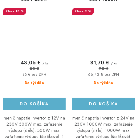
13 %
9 %
43,05 €
81,70 €
/ ks
/ ks
50 €
90 €
35 € bez DPH
66,42 € bez DPH
Do týždňa
Do týždňa
DO KOŠÍKA
DO KOŠÍKA
menič napätia invertor z 12V na
menič napätia invertor z 24V na
230V 500W max. zaťaženie
230V 1000W max. zaťaženie
výstupu (stále): 500W max.
výstupu (stále): 1000W max.
zaťaženie výstupu (špičkové): 1
zaťaženie výstupu (špičkové):