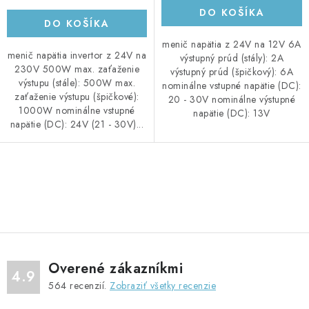
DO KOŠÍKA
DO KOŠÍKA
menič napätia z 24V na 12V 6A
menič napätia invertor z 24V na
výstupný prúd (stály): 2A
230V 500W max. zaťaženie
výstupný prúd (špičkový): 6A
výstupu (stále): 500W max.
nominálne vstupné napätie (DC):
zaťaženie výstupu (špičkové):
20 - 30V nominálne výstupné
1000W nominálne vstupné
napätie (DC): 13V
napätie (DC): 24V (21 - 30V)...
O
v
l
á
d
Overené zákazníkmi
a
4.9
564
recenzií.
Zobraziť všetky recenzie
c