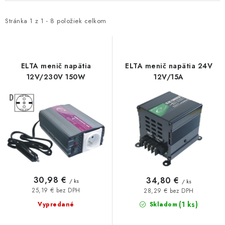
p
d
i
e
Stránka
1
z
1
-
8
položiek celkom
s
n
p
i
r
e
ELTA menič napätia
ELTA menič napätia 24V
o
p
12V/230V 150W
12V/15A
d
r
u
o
k
d
t
u
o
k
v
t
o
30,98 €
34,80 €
/ ks
/ ks
v
25,19 € bez DPH
28,29 € bez DPH
(1 ks)
Vypredané
Skladom