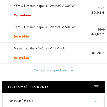
GADGETY, DARČEKY
KEMOT menič napätia 12V 230V 300W
40 €
KÁBLE A KONEKTORY
30,95 €
Vypredané
OSVETLENIE
KEMOT menič napätia 12V 230V 500W
50 €
43,05 €
Do týždňa
PC A NOTEBOOKY
Menič napätia RN-6, 24V 12V 6A
TELEFÓNY, TABLETY, GSM
18,98 €
Do týždňa
NEZARADENÉ
Zobraziť viac produktov
KONTAKTY
FILTROVAŤ PRODUKTY
Kontakty
Doprava a platba
Časté otázky
V
R
ODPORÚČAME
ý
a