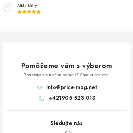
i
Attila Méry
e
p
r
v
k
y
v
ý
Pomôžeme vám s výberom
p
Potrebujete s niečím poradiť? Sme tu pre vás!
i
s
info
@
price-mag.net
u
+421905 523 013