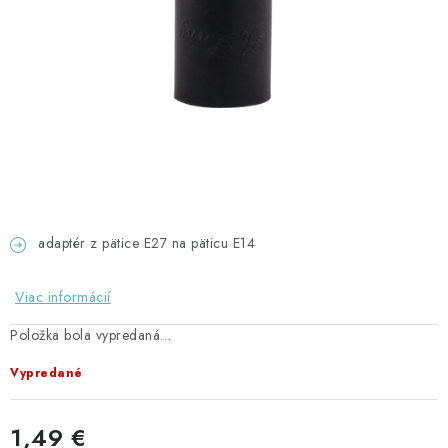
GADGETY, DARČEKY
KÁBLE A KONEKTORY
OSVETLENIE
PC A NOTEBOOKY
TELEFÓNY, TABLETY, GSM
adaptér z pätice E27 na päticu E14
NEZARADENÉ
Viac informácií
KONTAKTY
Položka bola vypredaná…
Kontakty
Doprava a platba
Časté otázky
Vypredané
1,49 €