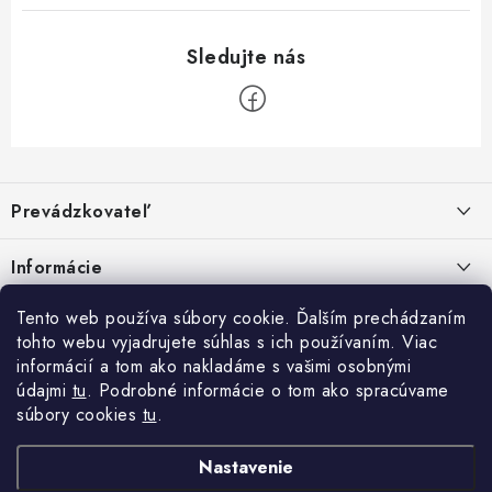
Z
á
Prevádzkovateľ
p
ä
Benjamín Janiska BEN
Informácie
Malinová 49
t
955 01 TOPOĽČANY
i
Kontakty
Tento web používa súbory cookie. Ďalším prechádzaním
e
tohto webu vyjadrujete súhlas s ich používaním. Viac
IČO: 34670602
Facebook
Doprava a platba
informácií a tom ako nakladáme s vašimi osobnými
DIČ: 1020448297
IČ DPH: SK1020448297
údajmi
tu
. Podrobné informácie o tom ako spracúvame
Obchodné podmienky
súbory cookies
tu
.
TEL: +421905 523 013
Ochrana osobných údajov
MAIL: mag@price-mag.net
Nastavenie
Vrátenie tovaru