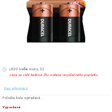
GADGETY, DARČEKY
KÁBLE A KONEKTORY
OSVETLENIE
PC A NOTEBOOKY
TELEFÓNY, TABLETY, GSM
NEZARADENÉ
LR20 (veľké mono, D)
cena za celé balenie 2ks vrátane recyklačného poplatku
KONTAKTY
Viac informácií
Kontakty
Doprava a platba
Časté otázky
Položka bola vypredaná…
Vypredané