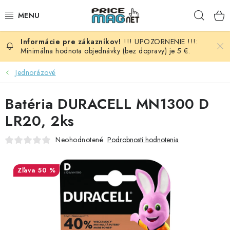
Prejsť
Hľad
na
obsah
!!! UPOZORNENIE !!!:
BATÉRIE
Minimálna hodnota objednávky (bez dopravy) je 5 €.
AUDIO - VIDEO
Jednorázové
AUTO HI-FI
Batéria DURACELL MN1300 D
LR20, 2ks
AUTOMOBIL
Neohodnotené
Podrobnosti hodnotenia
DOMÁCNOSŤ
50 %
ELEKTROINŠTALAČNÝ MATERIÁL
FOTOVOLTAIKA