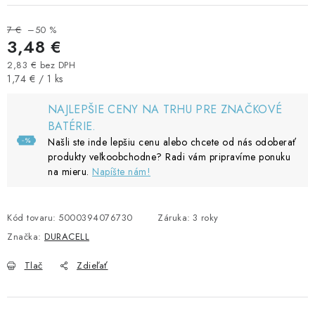
7 €
–50 %
3,48 €
2,83 € bez DPH
Jednotková cena:
1,74 € / 1 ks
NAJLEPŠIE CENY NA TRHU PRE ZNAČKOVÉ
BATÉRIE.
Našli ste inde lepšiu cenu alebo chcete od nás odoberať
produkty veľkoobchodne? Radi vám pripravíme ponuku
na mieru.
Napíšte nám!
Kód tovaru:
5000394076730
Záruka
:
3 roky
Značka:
DURACELL
Tlač
Zdieľať