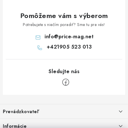
Pomôžeme vám s výberom
Potrebujete s niečím poradiť? Sme tu pre vás!
info
@
price-mag.net
+421905 523 013
Z
á
Prevádzkovateľ
p
ä
Benjamín Janiska BEN
Informácie
Malinová 49