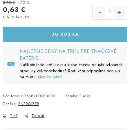
2,10 €
–70 %
0,63 €
0,51 € bez DPH
Jednotková cena:
DO KOŠÍKA
NAJLEPŠIE CENY NA TRHU PRE ZNAČKOVÉ
BATÉRIE.
Našli ste inde lepšiu cenu alebo chcete od nás odoberať
produkty veľkoobchodne? Radi vám pripravíme ponuku
na mieru.
Napíšte nám!
Kód tovaru:
7638900083002
Záruka
:
3 roky
Značka:
ENERGIZER
Tlač
Zdieľať