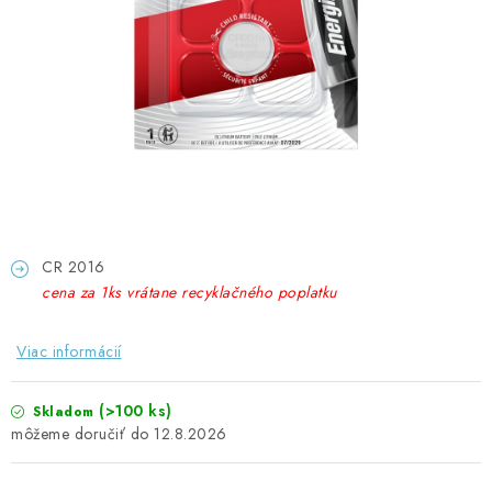
GADGETY, DARČEKY
KÁBLE A KONEKTORY
OSVETLENIE
PC A NOTEBOOKY
TELEFÓNY, TABLETY, GSM
CR 2016
NEZARADENÉ
cena za 1ks vrátane recyklačného poplatku
KONTAKTY
Viac informácií
Kontakty
Doprava a platba
Časté otázky
(>100 ks)
Skladom
12.8.2026