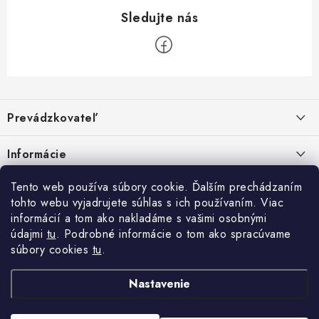
Z
á
Prevádzkovateľ
p
ä
Benjamín Janiska BEN
Informácie
Malinová 49
t
955 01 TOPOĽČANY
i
Kontakty
Tento web používa súbory cookie. Ďalším prechádzaním
e
tohto webu vyjadrujete súhlas s ich používaním. Viac
IČO: 34670602
Facebook
Doprava a platba
informácií a tom ako nakladáme s vašimi osobnými
DIČ: 1020448297
údajmi
tu
. Podrobné informácie o tom ako spracúvame
IČ DPH: SK1020448297
Obchodné podmienky
súbory cookies
tu
.
TEL: +421905 523 013
Ochrana osobných údajov
MAIL: mag@price-mag.net
Nastavenie
Vrátenie tovaru
Reklamácie