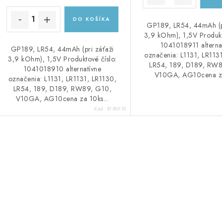
DO KOŠÍKA
GP189, LR54, 44mAh (p
3,9 kOhm), 1,5V Produkt
1041018911 alterna
GP189, LR54, 44mAh (pri záťaži
označenia: L1131, LR113
3,9 kOhm), 1,5V Produktové číslo:
LR54, 189, D189, RW
1041018910 alternatívne
V10GA, AG10cena za 
označenia: L1131, LR1131, LR1130,
LR54, 189, D189, RW89, G10,
V10GA, AG10cena za 10ks...
Kód:
B1389-10