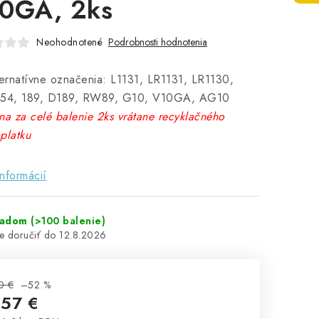
0GA, 2ks
Neohodnotené
Podrobnosti hodnotenia
ternatívne označenia: L1131, LR1131, LR1130,
54, 189, D189, RW89, G10, V10GA, AG10
na za celé balenie 2ks vrátane recyklačného
platku
informácií
ladom
(>100 balenie)
12.8.2026
0 €
–52 %
,57 €