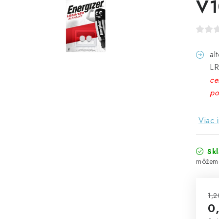
V1
al
LR
ce
po
Viac 
Sk
1,2
0