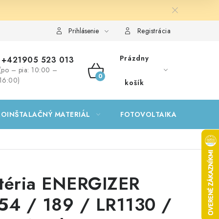
Prihlásenie
Registrácia
Prázdny
+421905 523 013
(po – pia: 10:00 –
NÁKUPNÝ
16:00)
košík
KOŠÍK
ROINŠTALAČNÝ MATERIÁL
FOTOVOLTAIKA
GA
téria ENERGIZER
54 / 189 / LR1130 /