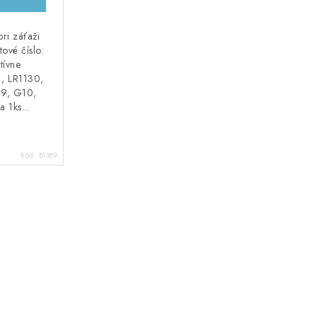
ri záťaži
ové číslo:
tívne
1, LR1130,
89, G10,
1ks...
Kód:
B1389