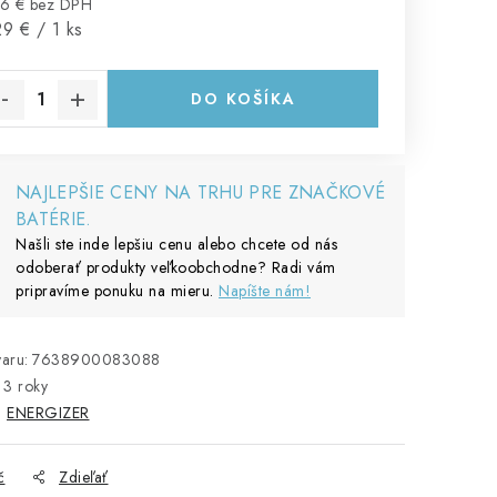
6 € bez DPH
notková cena:
9 € / 1 ks
DO KOŠÍKA
NAJLEPŠIE CENY NA TRHU PRE ZNAČKOVÉ
BATÉRIE.
Našli ste inde lepšiu cenu alebo chcete od nás
odoberať produkty veľkoobchodne? Radi vám
pripravíme ponuku na mieru.
Napíšte nám!
aru:
7638900083088
3 roky
:
ENERGIZER
č
Zdieľať