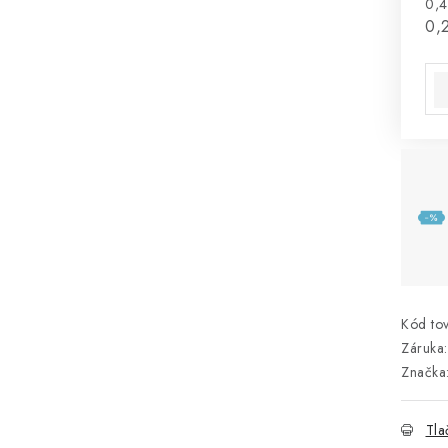
0,4
Jed
0,2
Kód tov
Záruka
:
Značka
Tla