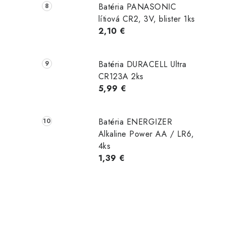
Batéria PANASONIC
lítiová CR2, 3V, blister 1ks
2,10 €
Batéria DURACELL Ultra
CR123A 2ks
5,99 €
Batéria ENERGIZER
Alkaline Power AA / LR6,
4ks
1,39 €