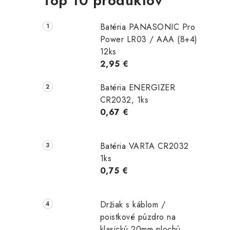
Top 10 produktov
Batéria PANASONIC Pro
Power LR03 / AAA (8+4)
12ks
2,95 €
Batéria ENERGIZER
CR2032, 1ks
0,67 €
Batéria VARTA CR2032
1ks
0,75 €
Držiak s káblom /
poistkové púzdro na
klasickú 20mm plochú