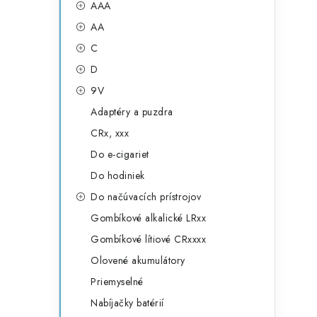
č
AAA
e
n
AA
g
ý
C
ó
D
p
r
9V
a
i
Adaptéry a puzdra
e
n
CRx, xxx
e
Do e-cigariet
Do hodiniek
l
Do načúvacích prístrojov
Gombíkové alkalické LRxx
Gombíkové lítiové CRxxxx
Olovené akumulátory
Priemyselné
Nabíjačky batérií