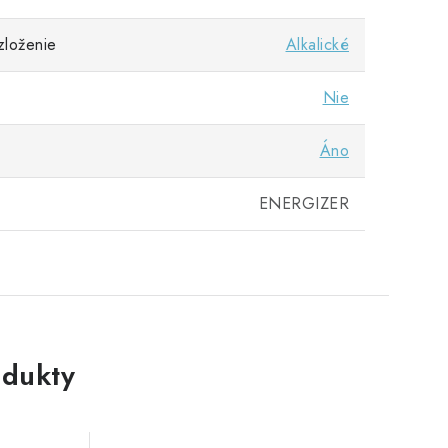
zloženie
Alkalické
Nie
Áno
ENERGIZER
dukty