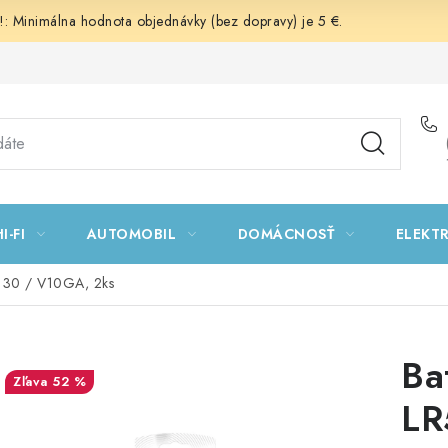
 Minimálna hodnota objednávky (bez dopravy) je 5 €.
I-FI
AUTOMOBIL
DOMÁCNOSŤ
ELEKT
1130 / V10GA, 2ks
Ba
52 %
LR