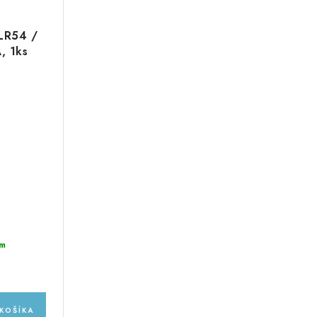
 LR54 /
, 1ks
m
KOŠÍKA