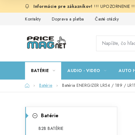
Prejsť
!!! UPOZORNENIE !!!:
na
obsah
Kontakty
Doprava a platba
Časté otázky
BATÉRIE
AUDIO - VIDEO
AUTO H
Domov
Batérie
Batéria ENERGIZER LR54 / 189 / LR
B
K
Preskočiť
Batérie
kategórie
a
o
t
B2B BATÉRIE