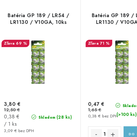
Batéria GP 189 / LR54 /
Batéria GP 189 /
LR1130 / V10GA, 10ks
LR1130 / V10GA
69 %
71 %
3,80 €
0,47 €
Sklado
12,50 €
1,65 €
(>100 ks)
Jednotková
0,38 €
0,38 € bez DPH
(28 ks)
Skladom
cena:
/ 1 ks
3,09 € bez DPH
DO 