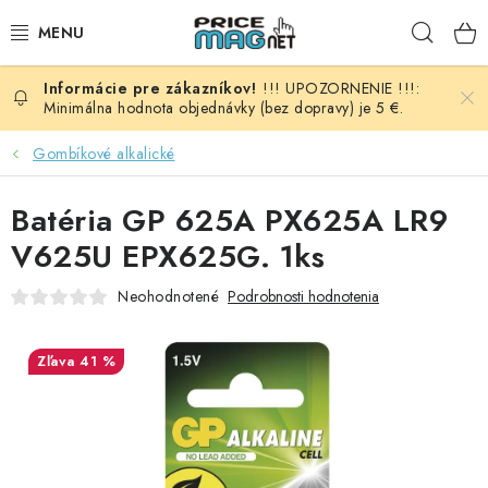
Prejsť
Hľad
na
obsah
!!! UPOZORNENIE !!!:
BATÉRIE
Minimálna hodnota objednávky (bez dopravy) je 5 €.
AUDIO - VIDEO
Gombíkové alkalické
AUTO HI-FI
Batéria GP 625A PX625A LR9
V625U EPX625G. 1ks
AUTOMOBIL
Neohodnotené
Podrobnosti hodnotenia
DOMÁCNOSŤ
41 %
ELEKTROINŠTALAČNÝ MATERIÁL
FOTOVOLTAIKA