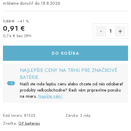
18.8.2026
1,55 €
–41 %
0,91 €
0,74 € bez DPH
Jednotková cena:
DO KOŠÍKA
NAJLEPŠIE CENY NA TRHU PRE ZNAČKOVÉ
BATÉRIE.
Našli ste inde lepšiu cenu alebo chcete od nás odoberať
produkty veľkoobchodne? Radi vám pripravíme ponuku
na mieru.
Napíšte nám!
Kód tovaru:
B1325
Záruka
:
3 roky
Značka:
GP batteries