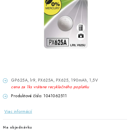
GADGETY, DARČEKY
KÁBLE A KONEKTORY
OSVETLENIE
PC A NOTEBOOKY
TELEFÓNY, TABLETY, GSM
NEZARADENÉ
GP625A, lr9, PX625A, PX625, 190mAh, 1,5V
cena za 1ks vrátane recyklačného poplatku
KONTAKTY
Produktové číslo: 1041062511
Kontakty
Doprava a platba
Časté otázky
Viac informácií
Na objednávku