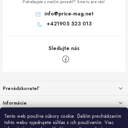
Potrebujete s niečím poradiť? Sme tu pre vás!
info
@
price-mag.net
+421905 523 013
Z
á
Prevádzkovateľ
p
ä
Benjamín Janiska BEN
Informácie
Malinová 49
t
955 01 TOPOĽČANY
i
Kontakty
Tento web používa súbory cookie. Ďalším prechádzaním
e
tohto webu vyjadrujete súhlas s ich používaním. Viac
IČO: 34670602
Facebook
Doprava a platba