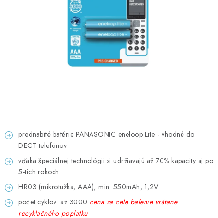
GADGETY, DARČEKY
KÁBLE A KONEKTORY
OSVETLENIE
PC A NOTEBOOKY
TELEFÓNY, TABLETY, GSM
NEZARADENÉ
prednabité batérie PANASONIC eneloop Lite - vhodné do
DECT telefónov
KONTAKTY
vďaka špeciálnej technológii si udržiavajú až 70% kapacity aj po
5-tich rokoch
Kontakty
Doprava a platba
Časté otázky
HR03 (mikrotužka, AAA), min. 550mAh, 1,2V
počet cyklov: až 3000
cena za celé balenie vrátane
recyklačného poplatku