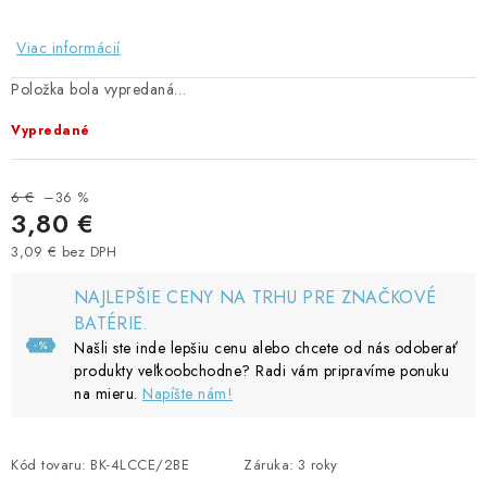
Viac informácií
Položka bola vypredaná…
Vypredané
6 €
–36 %
3,80 €
3,09 € bez DPH
Jednotková cena:
NAJLEPŠIE CENY NA TRHU PRE ZNAČKOVÉ
BATÉRIE.
Našli ste inde lepšiu cenu alebo chcete od nás odoberať
produkty veľkoobchodne? Radi vám pripravíme ponuku
na mieru.
Napíšte nám!
Kód tovaru:
BK-4LCCE/2BE
Záruka
:
3 roky