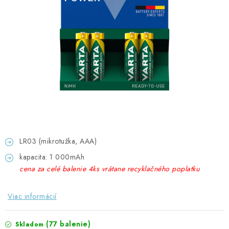
GADGETY, DARČEKY
KÁBLE A KONEKTORY
OSVETLENIE
PC A NOTEBOOKY
TELEFÓNY, TABLETY, GSM
NEZARADENÉ
LR03 (mikrotužka, AAA)
kapacita: 1 000mAh
KONTAKTY
cena za celé balenie 4ks vrátane recyklačného poplatku
Kontakty
Doprava a platba
Časté otázky
Viac informácií
(77 balenie)
Skladom