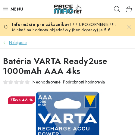
Prejsť
Hľad
na
obsah
!!! UPOZORNENIE !!!:
BATÉRIE
Minimálna hodnota objednávky (bez dopravy) je 5 €.
AUDIO - VIDEO
Nabíjacie
AUTO HI-FI
Batéria VARTA Ready2use
1000mAh AAA 4ks
AUTOMOBIL
Neohodnotené
Podrobnosti hodnotenia
DOMÁCNOSŤ
46 %
ELEKTROINŠTALAČNÝ MATERIÁL
FOTOVOLTAIKA