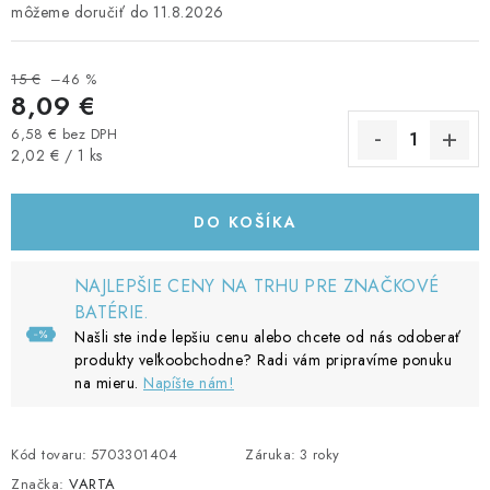
11.8.2026
15 €
–46 %
8,09 €
6,58 € bez DPH
Jednotková cena:
2,02 € / 1 ks
DO KOŠÍKA
NAJLEPŠIE CENY NA TRHU PRE ZNAČKOVÉ
BATÉRIE.
Našli ste inde lepšiu cenu alebo chcete od nás odoberať
produkty veľkoobchodne? Radi vám pripravíme ponuku
na mieru.
Napíšte nám!
Kód tovaru:
5703301404
Záruka
:
3 roky
Značka:
VARTA