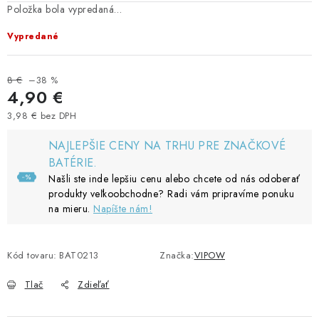
Položka bola vypredaná…
Vypredané
8 €
–38 %
4,90 €
3,98 € bez DPH
Jednotková cena:
NAJLEPŠIE CENY NA TRHU PRE ZNAČKOVÉ
BATÉRIE.
Našli ste inde lepšiu cenu alebo chcete od nás odoberať
produkty veľkoobchodne? Radi vám pripravíme ponuku
na mieru.
Napíšte nám!
Kód tovaru:
BAT0213
Značka:
VIPOW
Tlač
Zdieľať