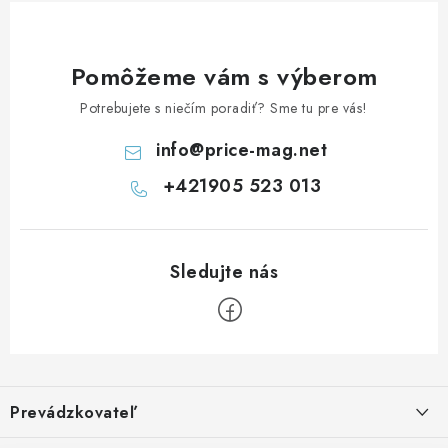
Pomôžeme vám s výberom
Potrebujete s niečím poradiť? Sme tu pre vás!
info
@
price-mag.net
+421905 523 013
Z
á
Prevádzkovateľ
p
Benjamín Janiska BEN