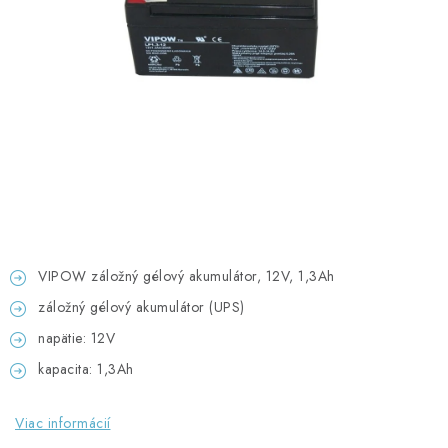
GADGETY, DARČEKY
KÁBLE A KONEKTORY
OSVETLENIE
PC A NOTEBOOKY
TELEFÓNY, TABLETY, GSM
NEZARADENÉ
VIPOW záložný gélový akumulátor, 12V, 1,3Ah
záložný gélový akumulátor (UPS)
KONTAKTY
napätie: 12V
kapacita: 1,3Ah
Kontakty
Doprava a platba
Časté otázky
Viac informácií