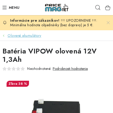
Prejsť
Hľad
na
obsah
!!! UPOZORNENIE !!!:
BATÉRIE
Minimálna hodnota objednávky (bez dopravy) je 5 €.
AUDIO - VIDEO
Olovené akumulátory
AUTO HI-FI
Batéria VIPOW olovená 12V
1,3Ah
AUTOMOBIL
Neohodnotené
Podrobnosti hodnotenia
DOMÁCNOSŤ
38 %
ELEKTROINŠTALAČNÝ MATERIÁL
FOTOVOLTAIKA