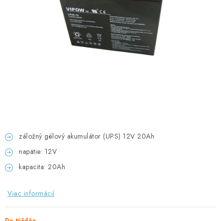
GADGETY, DARČEKY
KÁBLE A KONEKTORY
OSVETLENIE
PC A NOTEBOOKY
TELEFÓNY, TABLETY, GSM
NEZARADENÉ
záložný gélový akumulátor (UPS) 12V 20Ah
napätie: 12V
KONTAKTY
kapacita: 20Ah
Kontakty
Doprava a platba
Časté otázky
Viac informácií
Do týždňa