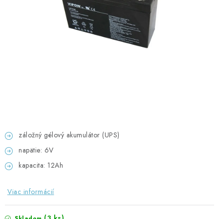
GADGETY, DARČEKY
KÁBLE A KONEKTORY
OSVETLENIE
PC A NOTEBOOKY
TELEFÓNY, TABLETY, GSM
NEZARADENÉ
záložný gélový akumulátor (UPS)
napätie: 6V
KONTAKTY
kapacita: 12Ah
Kontakty
Doprava a platba
Časté otázky
Viac informácií
(3 ks)
Skladom