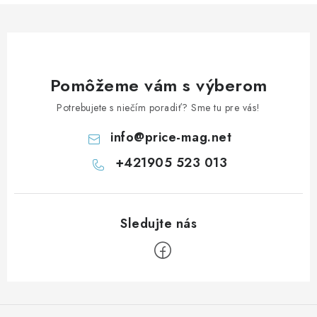
Pomôžeme vám s výberom
Potrebujete s niečím poradiť? Sme tu pre vás!
info
@
price-mag.net
+421905 523 013
Z
á