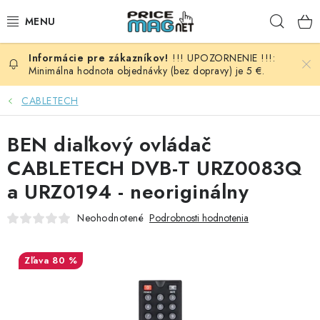
Prejsť
Hľad
na
obsah
!!! UPOZORNENIE !!!:
BATÉRIE
Minimálna hodnota objednávky (bez dopravy) je 5 €.
AUDIO - VIDEO
CABLETECH
AUTO HI-FI
BEN diaľkový ovládač
CABLETECH DVB-T URZ0083Q
AUTOMOBIL
a URZ0194 - neoriginálny
DOMÁCNOSŤ
Neohodnotené
Podrobnosti hodnotenia
ELEKTROINŠTALAČNÝ MATERIÁL
80 %
FOTOVOLTAIKA