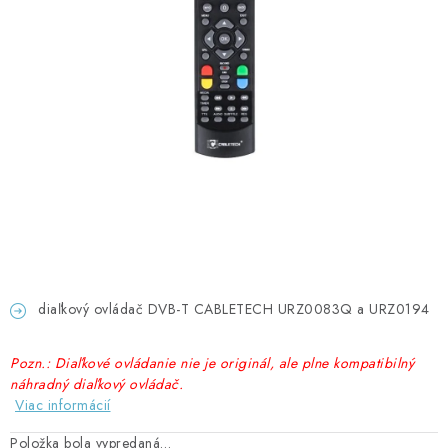
GADGETY, DARČEKY
KÁBLE A KONEKTORY
OSVETLENIE
PC A NOTEBOOKY
TELEFÓNY, TABLETY, GSM
NEZARADENÉ
diaľkový ovládač DVB-T CABLETECH URZ0083Q a URZ0194
KONTAKTY
Pozn.: Diaľkové ovládanie nie je originál, ale plne kompatibilný
Kontakty
Doprava a platba
Časté otázky
náhradný diaľkový ovládač.
Viac informácií
Položka bola vypredaná…