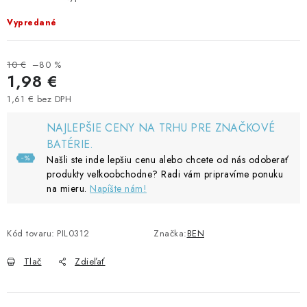
Vypredané
10 €
–80 %
1,98 €
1,61 € bez DPH
Jednotková cena:
NAJLEPŠIE CENY NA TRHU PRE ZNAČKOVÉ
BATÉRIE.
Našli ste inde lepšiu cenu alebo chcete od nás odoberať
produkty veľkoobchodne? Radi vám pripravíme ponuku
na mieru.
Napíšte nám!
Kód tovaru:
PIL0312
Značka:
BEN
Tlač
Zdieľať