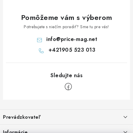
Pomôžeme vám s výberom
Potrebujete s niečím poradiť? Sme tu pre vás!
info
@
price-mag.net
+421905 523 013
Z
á
Prevádzkovateľ
p
ä
Benjamín Janiska BEN
Informácie