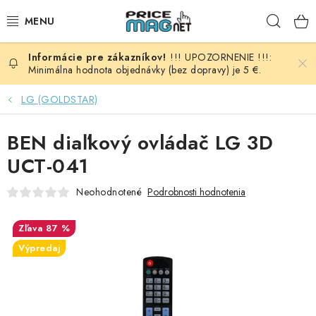
Prejsť
Hľad
na
obsah
!!! UPOZORNENIE !!!:
BATÉRIE
Minimálna hodnota objednávky (bez dopravy) je 5 €.
AUDIO - VIDEO
LG (GOLDSTAR)
AUTO HI-FI
BEN diaľkový ovládač LG 3D
UCT-041
AUTOMOBIL
Neohodnotené
Podrobnosti hodnotenia
DOMÁCNOSŤ
87 %
ELEKTROINŠTALAČNÝ MATERIÁL
Výpredaj
FOTOVOLTAIKA