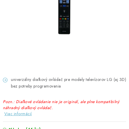
GADGETY, DARČEKY
KÁBLE A KONEKTORY
OSVETLENIE
PC A NOTEBOOKY
TELEFÓNY, TABLETY, GSM
NEZARADENÉ
univerzálny diaľkový ovládač pre modely televízorov LG (aj 3D)
bez potreby programovania
KONTAKTY
Pozn.: Diaľkové ovládanie nie je originál, ale plne kompatibilný
Kontakty
Doprava a platba
Časté otázky
náhradný diaľkový ovládač.
Viac informácií