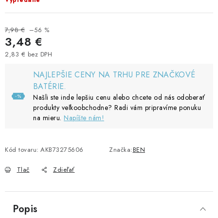
Vypredané
7,98 €
–56 %
3,48 €
2,83 € bez DPH
Jednotková cena:
NAJLEPŠIE CENY NA TRHU PRE ZNAČKOVÉ
BATÉRIE.
Našli ste inde lepšiu cenu alebo chcete od nás odoberať
produkty veľkoobchodne? Radi vám pripravíme ponuku
na mieru.
Napíšte nám!
Kód tovaru:
AKB73275606
Značka:
BEN
Tlač
Zdieľať
Popis