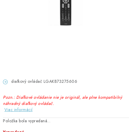
GADGETY, DARČEKY
KÁBLE A KONEKTORY
OSVETLENIE
PC A NOTEBOOKY
TELEFÓNY, TABLETY, GSM
NEZARADENÉ
diaľkový ovládač LGAKB73275606
KONTAKTY
Pozn.: Diaľkové ovládanie nie je originál, ale plne kompatibilný
náhradný diaľkový ovládač.
Kontakty
Doprava a platba
Časté otázky
Viac informácií
Položka bola vypredaná…