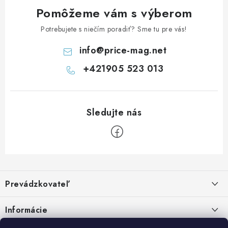
Pomôžeme vám s výberom
Potrebujete s niečím poradiť? Sme tu pre vás!
info
@
price-mag.net
+421905 523 013
Z
á
Prevádzkovateľ
p
ä
Benjamín Janiska BEN
Informácie
Malinová 49
t
955 01 TOPOĽČANY