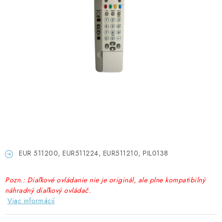
GADGETY, DARČEKY
KÁBLE A KONEKTORY
OSVETLENIE
PC A NOTEBOOKY
TELEFÓNY, TABLETY, GSM
NEZARADENÉ
EUR 511200, EUR511224, EUR511210, PIL0138
KONTAKTY
Pozn.: Diaľkové ovládanie nie je originál, ale plne kompatibilný
Kontakty
Doprava a platba
Časté otázky
náhradný diaľkový ovládač.
Viac informácií