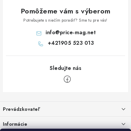
Pomôžeme vám s výberom
Potrebujete s niečím poradiť? Sme tu pre vás!
info
@
price-mag.net
+421905 523 013
Z
á
Prevádzkovateľ
p
ä
Benjamín Janiska BEN
Informácie
Malinová 49
t