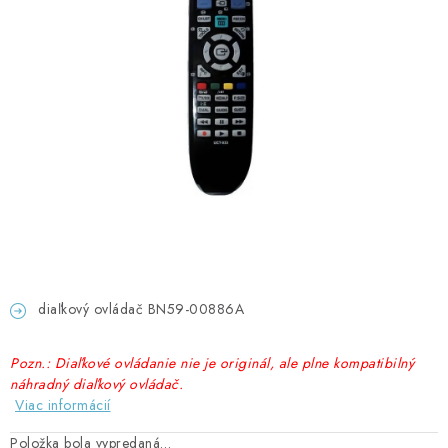
GADGETY, DARČEKY
KÁBLE A KONEKTORY
OSVETLENIE
PC A NOTEBOOKY
TELEFÓNY, TABLETY, GSM
NEZARADENÉ
diaľkový ovládač BN59-00886A
KONTAKTY
Pozn.: Diaľkové ovládanie nie je originál, ale plne kompatibilný
Kontakty
Doprava a platba
Časté otázky
náhradný diaľkový ovládač.
Viac informácií
Položka bola vypredaná…