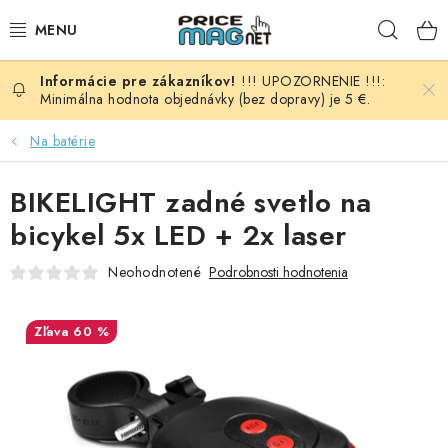
Prejsť
Hľad
na
obsah
!!! UPOZORNENIE !!!:
BATÉRIE
Minimálna hodnota objednávky (bez dopravy) je 5 €.
AUDIO - VIDEO
Na batérie
AUTO HI-FI
BIKELIGHT zadné svetlo na
bicykel 5x LED + 2x laser
AUTOMOBIL
Neohodnotené
Podrobnosti hodnotenia
DOMÁCNOSŤ
60 %
ELEKTROINŠTALAČNÝ MATERIÁL
FOTOVOLTAIKA