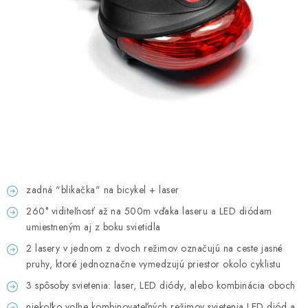
GADGETY, DARČEKY
KÁBLE A KONEKTORY
OSVETLENIE
PC A NOTEBOOKY
TELEFÓNY, TABLETY, GSM
NEZARADENÉ
zadná "blikačka" na bicykel + laser
260° viditeľnosť až na 500m vďaka laseru a LED diódam
KONTAKTY
umiestneným aj z boku svietidla
2 lasery v jednom z dvoch režimov označujú na ceste jasné
Kontakty
Doprava a platba
Časté otázky
pruhy, ktoré jednoznačne vymedzujú priestor okolo cyklistu
3 spôsoby svietenia: laser, LED diódy, alebo kombinácia oboch
niekoľko voľne kombinovateľných režimov svietenia LED diód a