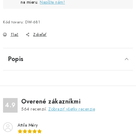
na mieru.
Napíšte nám!
Kód tovaru:
DW-681
Tlač
Zdieľať
Popis
Overené zákazníkmi
4.9
564
recenzií.
Zobraziť všetky recenzie
Attila Méry