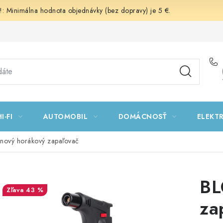
 Minimálna hodnota objednávky (bez dopravy) je 5 €.
I-FI
AUTOMOBIL
DOMÁCNOSŤ
ELEKT
nový horákový zapaľovač
BL
43 %
za