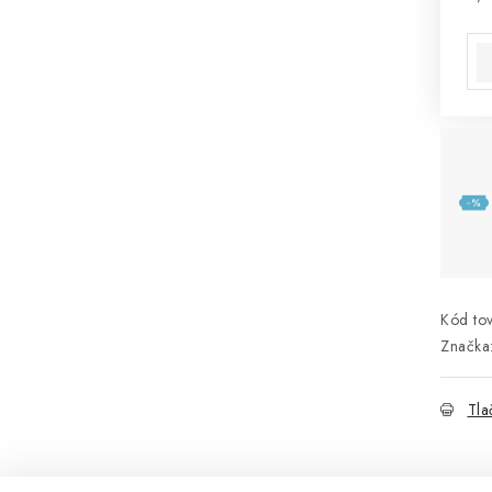
Jed
Kód tov
Značka
Tla