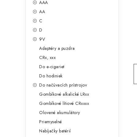
č
AAA
e
n
AA
g
ý
C
ó
D
p
r
9V
a
i
Adaptéry a puzdra
e
n
CRx, xxx
e
Do e-cigariet
Do hodiniek
l
Do načúvacích prístrojov
Gombíkové alkalické LRxx
Gombíkové lítiové CRxxxx
Olovené akumulátory
Priemyselné
Nabíjačky batérií