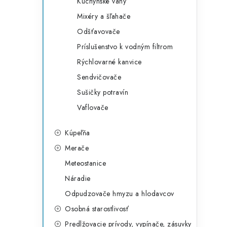
Kuchynské váhy
Mixéry a šľahače
Odšťavovače
Príslušenstvo k vodným filtrom
Rýchlovarné kanvice
Sendvičovače
Sušičky potravín
Vaflovače
Kúpeľňa
Merače
Meteostanice
Náradie
Odpudzovače hmyzu a hlodavcov
Osobná starostlivosť
Predlžovacie prívody, vypínače, zásuvky