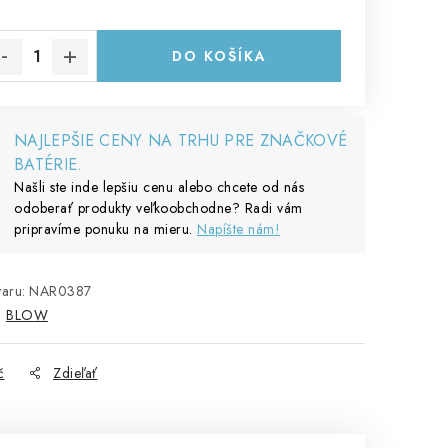
notková cena:
DO KOŠÍKA
NAJLEPŠIE CENY NA TRHU PRE ZNAČKOVÉ
BATÉRIE.
Našli ste inde lepšiu cenu alebo chcete od nás
odoberať produkty veľkoobchodne? Radi vám
pripravíme ponuku na mieru.
Napíšte nám!
aru:
NAR0387
:
BLOW
č
Zdieľať