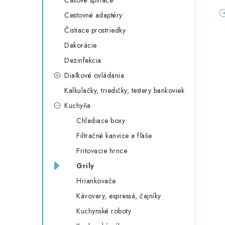
Časové spínače
Cestovné adaptéry
Čistiace prostriedky
Dekorácie
Dezinfekcia
Diaľkové ovládania
Kalkulačky, triedičky, testery bankoviek
Kuchyňa
Chladiace boxy
Filtračné kanvice a fľaše
Fritovacie hrnce
Grily
Hriankovače
Kávovary, espressá, čajníky
Kuchynské roboty