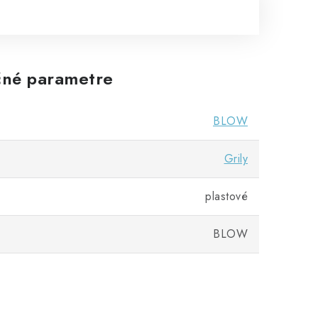
né parametre
BLOW
Grily
plastové
BLOW