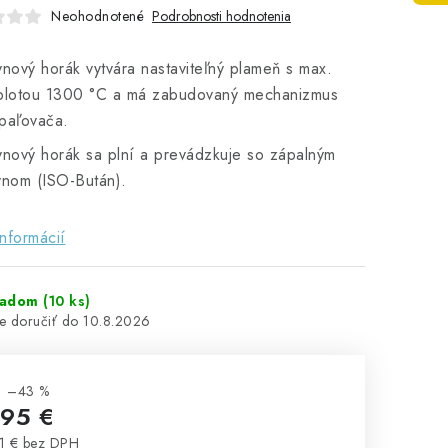
Neohodnotené
Podrobnosti hodnotenia
ynový horák vytvára nastaviteľný plameň s max.
plotou 1300 °C a má zabudovaný mechanizmus
paľovača.
ynový horák sa plní a prevádzkuje so zápalným
ynom (ISO-Bután).
informácií
ladom
(10 ks)
10.8.2026
–43 %
,95 €
1 € bez DPH