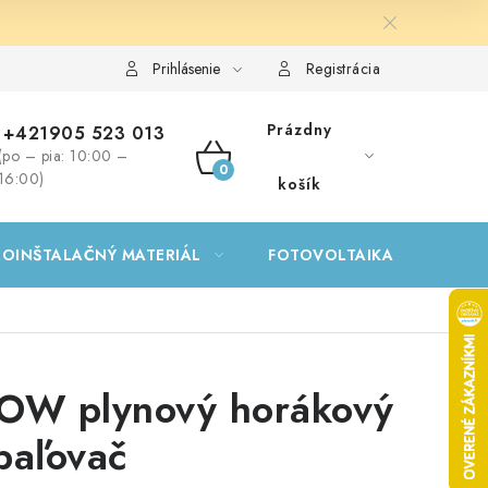
Prihlásenie
Registrácia
Prázdny
+421905 523 013
(po – pia: 10:00 –
NÁKUPNÝ
16:00)
košík
KOŠÍK
ROINŠTALAČNÝ MATERIÁL
FOTOVOLTAIKA
GA
OW plynový horákový
paľovač