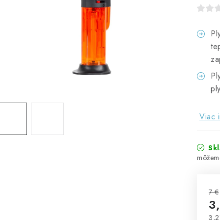
Pl
te
za
Pl
pl
Viac 
Sk
7 €
3
3,2