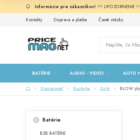
Prejsť
!!! UPOZORNENIE !!!:
na
obsah
Kontakty
Doprava a platba
Časté otázky
BATÉRIE
AUDIO - VIDEO
AUTO H
Domov
Domácnosť
Kuchyňa
Grily
BLOW ply
B
K
Preskočiť
Batérie
kategórie
a
o
t
B2B BATÉRIE