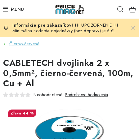
Prejsť
Hľad
na
obsah
!!! UPOZORNENIE !!!:
BATÉRIE
Minimálna hodnota objednávky (bez dopravy) je 5 €.
AUDIO - VIDEO
Čierno-červené
AUTO HI-FI
CABLETECH dvojlinka 2 x
0,5mm², čierno-červená, 100m,
AUTOMOBIL
Cu + Al
DOMÁCNOSŤ
Neohodnotené
Podrobnosti hodnotenia
ELEKTROINŠTALAČNÝ MATERIÁL
44 %
FOTOVOLTAIKA