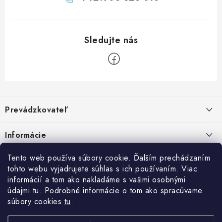
Z
á
Prevádzkovateľ
p
ä
Benjamín Janiska BEN
Informácie
Malinová 49
t
955 01 TOPOĽČANY
i
Kontakty
Tento web používa súbory cookie. Ďalším prechádzaním
e
tohto webu vyjadrujete súhlas s ich používaním. Viac
IČO: 34670602
Facebook
Doprava a platba
informácií a tom ako nakladáme s vašimi osobnými
DIČ: 1020448297
IČ DPH: SK1020448297
údajmi
tu
. Podrobné informácie o tom ako spracúvame
Obchodné podmienky
súbory cookies
tu
.
TEL: +421905 523 013
Ochrana osobných údajov
MAIL: mag@price-mag.net