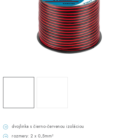
GADGETY, DARČEKY
KÁBLE A KONEKTORY
OSVETLENIE
PC A NOTEBOOKY
TELEFÓNY, TABLETY, GSM
NEZARADENÉ
KONTAKTY
Kontakty
Doprava a platba
Časté otázky
dvojlinka s čierno-červenou izoláciou
rozmery: 2 x 0,5mm²