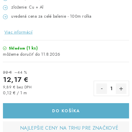
zloženie: Cu + Al
uvedená cena za celé balenie - 100m rolka
Viac informácií
(1 ks)
Skladom
11.8.2026
22 €
–44 %
12,17 €
9,89 € bez DPH
Jednotková cena:
0,12 € / 1 m
DO KOŠÍKA
NAJLEPŠIE CENY NA TRHU PRE ZNAČKOVÉ