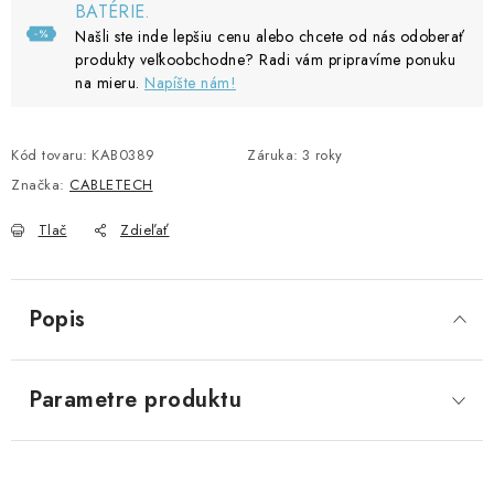
BATÉRIE.
Našli ste inde lepšiu cenu alebo chcete od nás odoberať
produkty veľkoobchodne? Radi vám pripravíme ponuku
na mieru.
Napíšte nám!
Kód tovaru:
KAB0389
Záruka
:
3 roky
Značka:
CABLETECH
Tlač
Zdieľať
Popis
Parametre produktu