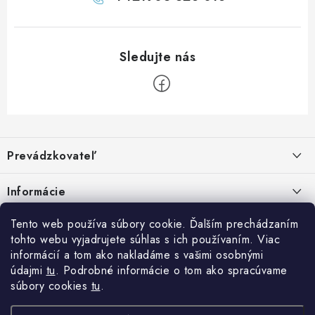
Z
á
Prevádzkovateľ
p
ä
Benjamín Janiska BEN
Informácie
Malinová 49
t
955 01 TOPOĽČANY
i
Kontakty
Tento web používa súbory cookie. Ďalším prechádzaním
e
tohto webu vyjadrujete súhlas s ich používaním. Viac
IČO: 34670602
Facebook
Doprava a platba
informácií a tom ako nakladáme s vašimi osobnými
DIČ: 1020448297
IČ DPH: SK1020448297
údajmi
tu
. Podrobné informácie o tom ako spracúvame
Obchodné podmienky
súbory cookies
tu
.
TEL: +421905 523 013
Ochrana osobných údajov
MAIL: mag@price-mag.net