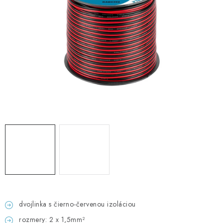
GADGETY, DARČEKY
KÁBLE A KONEKTORY
OSVETLENIE
PC A NOTEBOOKY
TELEFÓNY, TABLETY, GSM
NEZARADENÉ
KONTAKTY
Kontakty
Doprava a platba
Časté otázky
dvojlinka s čierno-červenou izoláciou
rozmery: 2 x 1,5mm²