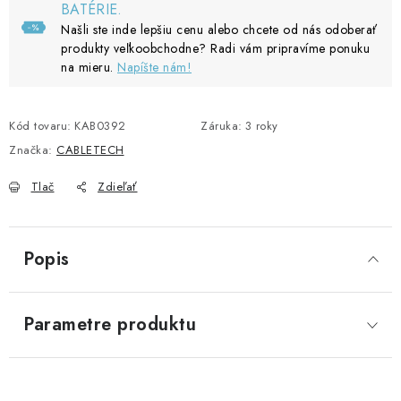
BATÉRIE.
Našli ste inde lepšiu cenu alebo chcete od nás odoberať
produkty veľkoobchodne? Radi vám pripravíme ponuku
na mieru.
Napíšte nám!
Kód tovaru:
KAB0392
Záruka
:
3 roky
Značka:
CABLETECH
Tlač
Zdieľať
Popis
Parametre produktu