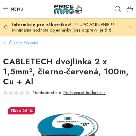
Prejsť
Hľad
na
obsah
!!! UPOZORNENIE !!!:
BATÉRIE
Minimálna hodnota objednávky (bez dopravy) je 5 €.
AUDIO - VIDEO
Čierno-červené
AUTO HI-FI
CABLETECH dvojlinka 2 x
1,5mm², čierno-červená, 100m,
AUTOMOBIL
Cu + Al
DOMÁCNOSŤ
Neohodnotené
Podrobnosti hodnotenia
ELEKTROINŠTALAČNÝ MATERIÁL
26 %
FOTOVOLTAIKA