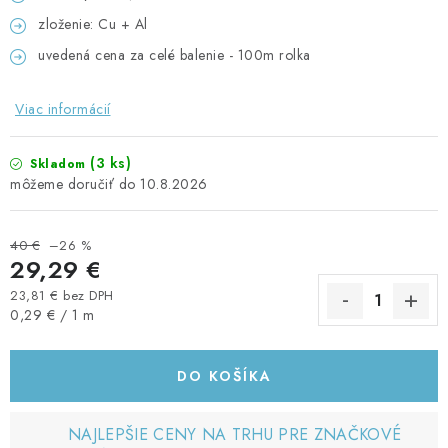
zloženie: Cu + Al
uvedená cena za celé balenie - 100m rolka
Viac informácií
(3 ks)
Skladom
10.8.2026
40 €
–26 %
29,29 €
23,81 € bez DPH
Jednotková cena:
0,29 € / 1 m
DO KOŠÍKA
NAJLEPŠIE CENY NA TRHU PRE ZNAČKOVÉ